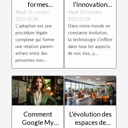
formes
l'innovation
Mardi 24 octobre
d'adoption
Mardi 24 octobre
technologique
2023 02:38
2023 02:28
selon le droit
sur le monde
L'adoption est une
Dans notre monde en
de la famille
juridique
procédure légale
constante évolution,
complexe qui forme
la technologie s'infiltre
une relation parent-
dans tous les aspects
enfant entre des
de nos vies, y...
personnes non...
Comment
L'évolution des
Google My
espaces de