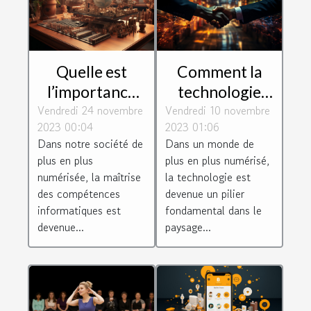
Quelle est
Comment la
l’importance
technologie
Vendredi 24 novembre
de suivre une
Vendredi 10 novembre
façonne les
2023 00:04
2023 01:06
formation en
connexions
Dans notre société de
Dans un monde de
informatique ?
d'entreprise
plus en plus
plus en plus numérisé,
numérisée, la maîtrise
la technologie est
des compétences
devenue un pilier
informatiques est
fondamental dans le
devenue...
paysage...