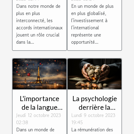
sur les
opportunités
Dans notre monde de
En un monde de plus
avantages de la
pour les
plus en plus
en plus globalisé,
société
entreprises
interconnecté, les
l'investissement à
françaises
accords internationaux
l'international
jouent un rôle crucial
représente une
dans la...
opportunité...
L'importance
La psychologie
de la langue
derrière la
Jeudi 12 octobre 2023
française dans
Lundi 9 octobre 2023
rémunération
02:38
19:45
le monde de
des dirigeants :
Dans un monde de
La rémunération des
l'IA
motivation ou