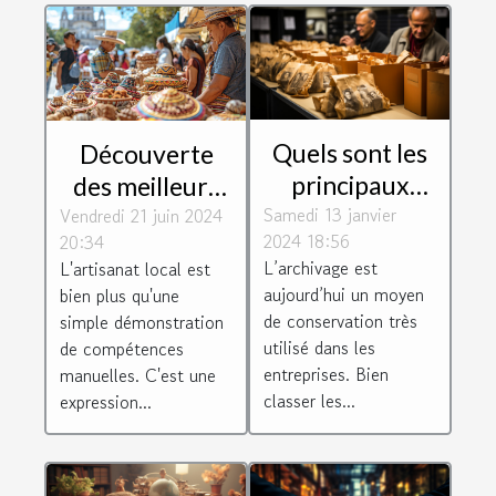
Quels sont les
Découverte
principaux
des meilleurs
Samedi 13 janvier
paramètres à
Vendredi 21 juin 2024
artisans locaux
2024 18:56
20:34
prendre en
: Comment ils
L’archivage est
L'artisanat local est
compte pour
façonnent
aujourd’hui un moyen
bien plus qu'une
bien classer les
l'identité
de conservation très
simple démonstration
archives ?
culturelle de
utilisé dans les
de compétences
entreprises. Bien
manuelles. C'est une
leur
classer les...
expression...
communauté