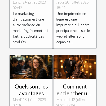
Lundi 24 juillet 2023
marketing
Jeudi 20 juillet 2023
imprimerie en
02:42
18:42
d'affiliation et
ligne ?
Le marketing
Une imprimerie en
quels sont ses
d'affiliation est une
ligne est une
atouts et ses
autre variante du
imprimerie qui opère
défauts ?
marketing internet qui
principalement sur le
fait la publicité des
web et elles sont
produits...
capables...
Quels sont les
Comment
avantages
enclencher une
Mardi 18 juillet 2023
d'être un bon
Mercredi 12 juillet
procédure de
02:36
2023 05:04