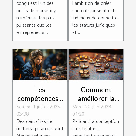
conçu est l'un des
l’ambition de créer
web
entreprise ?
outils de marketing
une entreprise, il est
numérique les plus
judicieux de connaitre
puissants que les
les statuts juridiques
entrepreneurs...
et...
Les
Comment
compétences à
améliorer la
Samedi 1 juillet 2023
fortes valeurs
Mardi 20 juin 2023
navigation de
03:38
04:20
ajoutées que
votre page
Des centaines de
Pendant la conception
recherchent
web ?
métiers qui auparavant
du site, il est
les entreprises
étaient valorisés
important de prendre