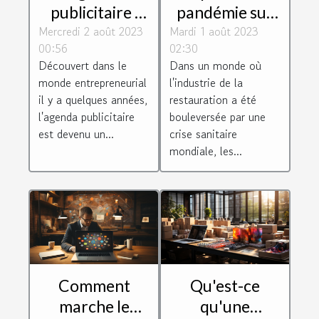
pandémie sur
publicitaire :
Mardi 1 août 2023
les revenus des
Mercredi 2 août 2023
une véritable
02:30
00:56
livreurs Uber
opportunité
Dans un monde où
Découvert dans le
Eats
pour les
l'industrie de la
monde entrepreneurial
entreprises
restauration a été
il y a quelques années,
bouleversée par une
l'agenda publicitaire
crise sanitaire
est devenu un...
mondiale, les...
Comment
Qu'est-ce
marche le
qu'une