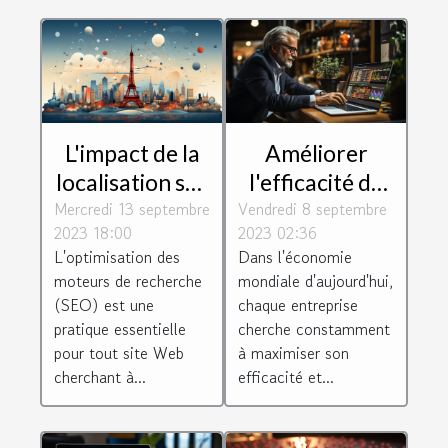
L'impact de la
Améliorer
localisation sur
l'efficacité de
Mercredi 13 septembre
le SEO :
Vendredi 8 septembre
votre
2023 18:00
2023 02:36
pourquoi
entreprise
L'optimisation des
Dans l'économie
choisir un
grâce à
moteurs de recherche
mondiale d'aujourd'hui,
consultant à
l'optimisation
(SEO) est une
chaque entreprise
Paris
pratique essentielle
cherche constamment
pour tout site Web
à maximiser son
cherchant à...
efficacité et...