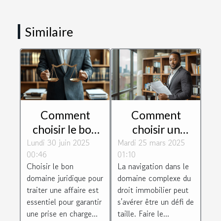
Similaire
Comment
Comment
choisir le bon
choisir un
Lundi 30 juin 2025
domaine
Mardi 25 mars 2025
avocat
00:46
01:10
juridique pour
spécialisé en
Choisir le bon
La navigation dans le
votre affaire ?
droit
domaine juridique pour
domaine complexe du
immobilier
traiter une affaire est
droit immobilier peut
essentiel pour garantir
s'avérer être un défi de
une prise en charge...
taille. Faire le...