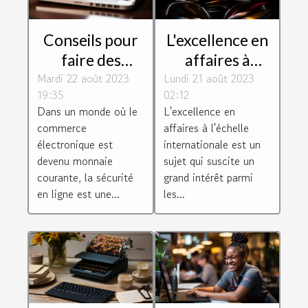
Conseils pour
L'excellence en
faire des
affaires à
Mardi 22 août 2023
achats en ligne
Lundi 21 août 2023
l'échelle
19:35
02:12
de manière
internationale
Dans un monde où le
L'excellence en
sécurisée
commerce
affaires à l'échelle
électronique est
internationale est un
devenu monnaie
sujet qui suscite un
courante, la sécurité
grand intérêt parmi
en ligne est une...
les...