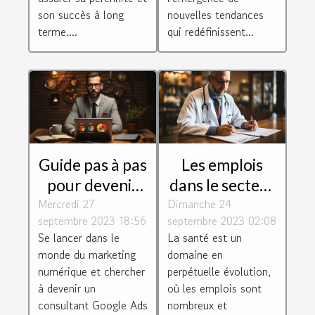
son succès à long
nouvelles tendances
terme....
qui redéfinissent...
Guide pas à pas
Les emplois
pour devenir
dans le secteur
Mercredi 27
consultant
Dimanche 24
de la santé :
septembre 2023 18:56
septembre 2023 02:08
Google Ads
perspectives et
Se lancer dans le
La santé est un
défis
monde du marketing
domaine en
numérique et chercher
perpétuelle évolution,
à devenir un
où les emplois sont
consultant Google Ads
nombreux et