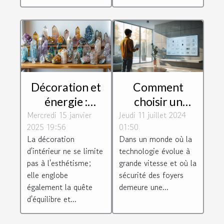
Décoration et
Comment
énergie :
choisir un
Mercredi 15 janvier
harmoniser
Jeudi 11 juillet 2024
système
2025 19:56
01:50
votre espace
d'alarme
La décoration
Dans un monde où la
avec des
respectueux de
d'intérieur ne se limite
technologie évolue à
minéraux
la vie privée
pas à l'esthétisme;
grande vitesse et où la
elle englobe
sécurité des foyers
également la quête
demeure une...
d'équilibre et...