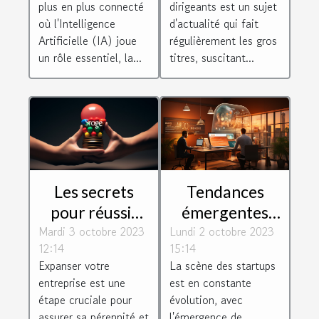
plus en plus connecté
dirigeants est un sujet
récompense ?
où l'Intelligence
d'actualité qui fait
Artificielle (IA) joue
régulièrement les gros
un rôle essentiel, la...
titres, suscitant...
Les secrets
Tendances
pour réussir
émergentes
Mardi 3 octobre 2023
l'expansion de
Lundi 2 octobre 2023
dans
12:14
15:14
votre
l'écosystème
Expanser votre
La scène des startups
entreprise
des startups
entreprise est une
est en constante
étape cruciale pour
évolution, avec
assurer sa pérennité et
l'émergence de