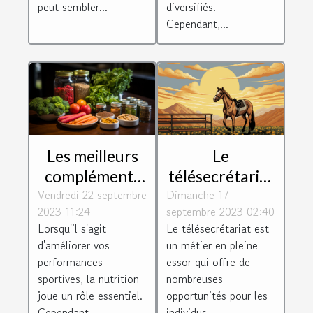
peut sembler...
diversifiés.
Cependant,...
Les meilleurs
Le
compléments
télésecrétariat
Vendredi 22 septembre
alimentaires
Dimanche 17
: un métier
2023 11:24
septembre 2023 02:40
pour booster
d'avenir
Lorsqu'il s'agit
Le télésecrétariat est
vos
d'améliorer vos
un métier en pleine
performances
performances
essor qui offre de
sportives
sportives, la nutrition
nombreuses
joue un rôle essentiel.
opportunités pour les
Cependant,...
individus...