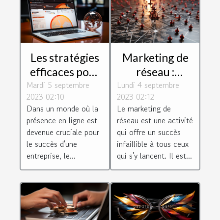
Les stratégies
Marketing de
efficaces pour
réseau :
Mardi 5 septembre
un
Lundi 4 septembre
quelques
2023 02:10
2023 02:12
référencement
conseils pour
Dans un monde où la
Le marketing de
réussi à
réussir dans ce
présence en ligne est
réseau est une activité
Toulouse
secteur
devenue cruciale pour
qui offre un succès
le succès d'une
infaillible à tous ceux
entreprise, le...
qui s'y lancent. Il est...