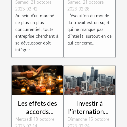
Samedi 21 octobre
Business peut
Samedi 21 octobre
travail : le cas
2023 02:42
2023 02:28
aider les
de Toulouse
Au sein d'un marché
L'évolution du monde
entreprises à
Blagnac
de plus en plus
du travail est un sujet
se développer
concurrentiel, toute
qui ne manque pas
entreprise cherchant à
d'intérêt, surtout en ce
se développer doit
qui concerne...
intégrer...
Les effets des
Investir à
accords
l'international :
Mercredi 18 octobre
internationaux
Dimanche 15 octobre
défis et
2023 02:14
2023 02:24