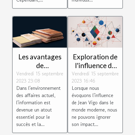
Les avantages
Exploration de
de
l'influence de
Vendredi 15 septembre
l'Inforegistre
Vendredi 15 septembre
Jean Vigo dans
2023 23:08
2023 16:46
pour les
les
Dans l'environnement
Lorsque nous
entreprises
technologies
des affaires actuel,
évoquons l'influence
modernes, les
l'information est
de Jean Vigo dans le
jeux et les
devenue un atout
monde moderne, nous
essentiel pour le
ne pouvons ignorer
loisirs sur le
succès et la...
son impact...
web