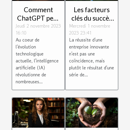
Comment
Les facteurs
ChatGPT peut
clés du succès
Jeudi 2 novembre 2023
dynamiser
Mercredi 1 novembre
des entreprises
16:10
2023 23:41
votre relation
innovantes
Au coeur de
La réussite d'une
client
l'évolution
entreprise innovante
technologique
n'est pas une
actuelle, l'intelligence
coïncidence, mais
artificielle (IA)
plutôt le résultat d'une
révolutionne de
série de...
nombreuses...