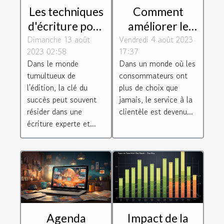
Les techniques
Comment
d'écriture pour
améliorer le
Dimanche 13 août
un magazine
Vendredi 4 août 2023
service client
2023 02:58
17:37
réussi
de votre
Dans le monde
Dans un monde où les
entreprise
tumultueux de
consommateurs ont
l'édition, la clé du
plus de choix que
succès peut souvent
jamais, le service à la
résider dans une
clientèle est devenu...
écriture experte et...
Impact de la
Agenda