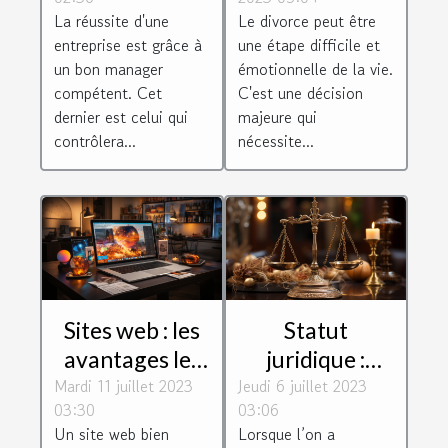
manager
divorce?
La réussite d'une
Le divorce peut être
d'entreprise ?
entreprise est grâce à
une étape difficile et
un bon manager
émotionnelle de la vie.
compétent. Cet
C'est une décision
dernier est celui qui
majeure qui
contrôlera...
nécessite...
Sites web : les
Statut
avantages les
juridique :
Mardi 11 juillet 2023
plus
Jeudi 6 juillet 2023
Comment
03:30
03:06
importants
choisir le bon
Un site web bien
Lorsque l’on a
d'avoir un site
pour son