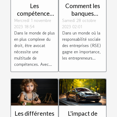
Les
Comment les
compétences
banques
Mercredi 1 novembre
essentielles
Samedi 28 octobre
éthiques
2023 18:54
2023 02:01
requises pour
soutiennent les
Dans le monde de plus
Dans un monde où la
être un avocat
entrepreneurs
en plus complexe du
responsabilité sociale
efficace
socialement
droit, être avocat
des entreprises (RSE)
responsables
nécessite une
gagne en importance,
multitude de
les entrepreneurs...
compétences. Avec...
Les différentes
L'impact de