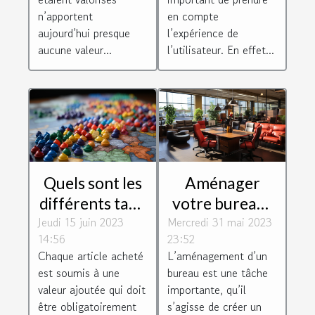
n’apportent
en compte
aujourd’hui presque
l’expérience de
aucune valeur...
l’utilisateur. En effet...
Quels sont les
Aménager
différents taux
votre bureau :
Jeudi 15 juin 2023
de TVA des
Mercredi 31 mai 2023
pourquoi vous
14:56
23:52
différentes
équiper d’un
Chaque article acheté
L’aménagement d’un
régions
mobilier de
est soumis à une
bureau est une tâche
européenne ?
bureau
valeur ajoutée qui doit
importante, qu’il
d’occasion ?
être obligatoirement
s’agisse de créer un