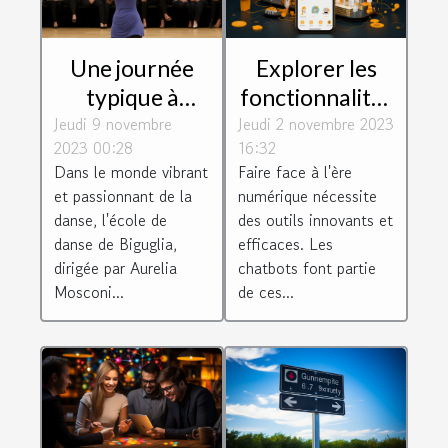
Une journée
Explorer les
typique à
fonctionnalités
Jeudi 9 novembre
l'école de
Jeudi 2 novembre 2023
de Botnation
2023 00:28
16:32
danse de
pour créer un
Dans le monde vibrant
Faire face à l'ère
Biguglia dirigée
chatbot
et passionnant de la
numérique nécessite
par Aurelia
efficace
danse, l'école de
des outils innovants et
Mosconi
danse de Biguglia,
efficaces. Les
dirigée par Aurelia
chatbots font partie
Mosconi...
de ces...