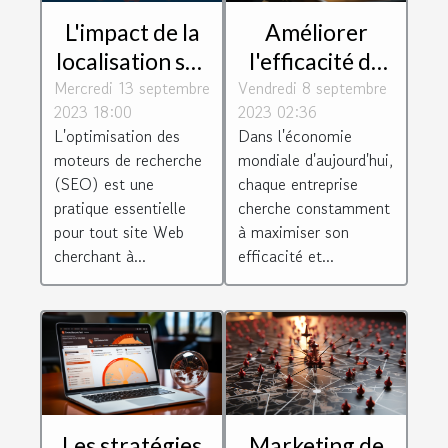
L'impact de la
Améliorer
localisation sur
l'efficacité de
Mercredi 13 septembre
le SEO :
Vendredi 8 septembre
votre
2023 18:00
2023 02:36
pourquoi
entreprise
L'optimisation des
Dans l'économie
choisir un
grâce à
moteurs de recherche
mondiale d'aujourd'hui,
consultant à
l'optimisation
(SEO) est une
chaque entreprise
Paris
pratique essentielle
cherche constamment
pour tout site Web
à maximiser son
cherchant à...
efficacité et...
Les stratégies
Marketing de