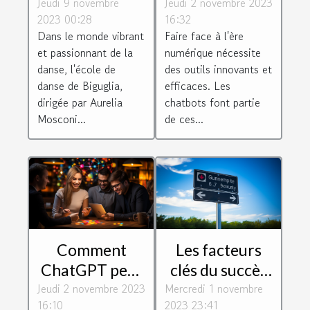
Jeudi 9 novembre
l'école de
Jeudi 2 novembre 2023
de Botnation
2023 00:28
16:32
danse de
pour créer un
Dans le monde vibrant
Faire face à l'ère
Biguglia dirigée
chatbot
et passionnant de la
numérique nécessite
par Aurelia
efficace
danse, l'école de
des outils innovants et
Mosconi
danse de Biguglia,
efficaces. Les
dirigée par Aurelia
chatbots font partie
Mosconi...
de ces...
Comment
Les facteurs
ChatGPT peut
clés du succès
Jeudi 2 novembre 2023
dynamiser
Mercredi 1 novembre
des entreprises
16:10
2023 23:41
votre relation
innovantes