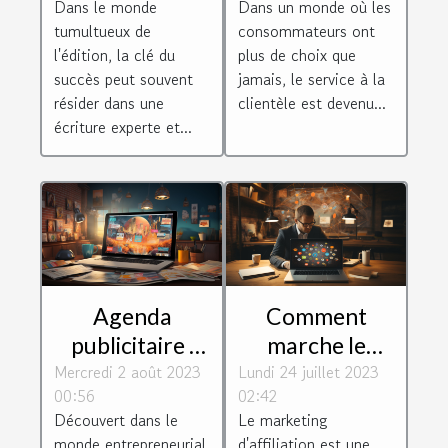
Dans le monde
Dans un monde où les
entreprise
tumultueux de
consommateurs ont
l'édition, la clé du
plus de choix que
succès peut souvent
jamais, le service à la
résider dans une
clientèle est devenu...
écriture experte et...
Agenda
Comment
publicitaire :
marche le
Mercredi 2 août 2023
une véritable
Lundi 24 juillet 2023
marketing
00:56
02:42
opportunité
d'affiliation et
Découvert dans le
Le marketing
pour les
quels sont ses
monde entrepreneurial
d'affiliation est une