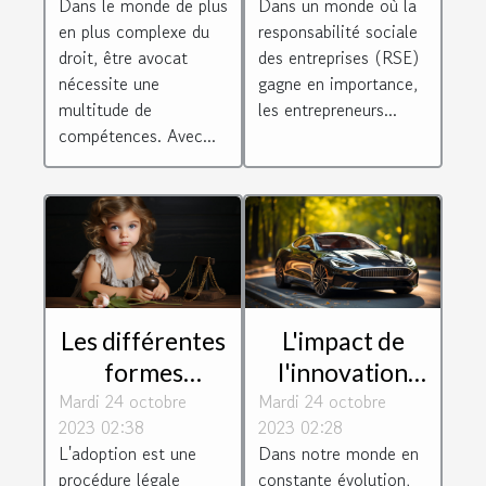
Dans le monde de plus
Dans un monde où la
être un avocat
entrepreneurs
en plus complexe du
responsabilité sociale
efficace
socialement
droit, être avocat
des entreprises (RSE)
responsables
nécessite une
gagne en importance,
multitude de
les entrepreneurs...
compétences. Avec...
Les différentes
L'impact de
formes
l'innovation
Mardi 24 octobre
d'adoption
Mardi 24 octobre
technologique
2023 02:38
2023 02:28
selon le droit
sur le monde
L'adoption est une
Dans notre monde en
de la famille
juridique
procédure légale
constante évolution,