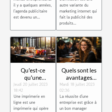
entreprises
atouts et ses
il y a quelques années,
autre variante du
défauts ?
l'agenda publicitaire
marketing internet qui
est devenu un...
fait la publicité des
produits...
Qu'est-ce
Quels sont les
qu'une
avantages
Jeudi 20 juillet 2023
imprimerie en
Mardi 18 juillet 2023
d'être un bon
18:42
02:36
ligne ?
manager
Une imprimerie en
La réussite d'une
d'entreprise ?
ligne est une
entreprise est grâce à
imprimerie qui opère
un bon manager