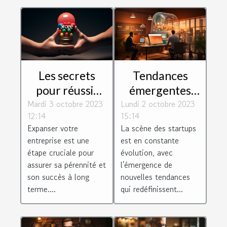
Les secrets
Tendances
pour réussir
émergentes
Mardi 3 octobre 2023
l'expansion de
Lundi 2 octobre 2023
dans
12:14
15:14
votre
l'écosystème
Expanser votre
La scène des startups
entreprise
des startups
entreprise est une
est en constante
étape cruciale pour
évolution, avec
assurer sa pérennité et
l'émergence de
son succès à long
nouvelles tendances
terme....
qui redéfinissent...