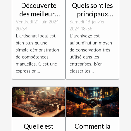
Quels sont les
Découverte
principaux
des meilleurs
Samedi 13 janvier
paramètres à
Vendredi 21 juin 2024
artisans locaux
2024 18:56
20:34
prendre en
: Comment ils
L’archivage est
L'artisanat local est
compte pour
façonnent
aujourd’hui un moyen
bien plus qu'une
bien classer les
l'identité
de conservation très
simple démonstration
archives ?
culturelle de
utilisé dans les
de compétences
entreprises. Bien
manuelles. C'est une
leur
classer les...
expression...
communauté
Quelle est
Comment la