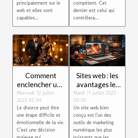
principalement sur le
compétent. Cet
web et elles sont
dernier est celui qui
capables...
contrôlera...
Comment
Sites web : les
enclencher une
avantages les
Mercredi 12 juillet
procédure de
Mardi 11 juillet 2023
plus
2023 05:04
03:30
divorce?
importants
Le divorce peut être
Un site web bien
d'avoir un site
une étape difficile et
conçu est l'un des
web
émotionnelle de la vie.
outils de marketing
C'est une décision
numérique les plus
majeure qui
puissants que les