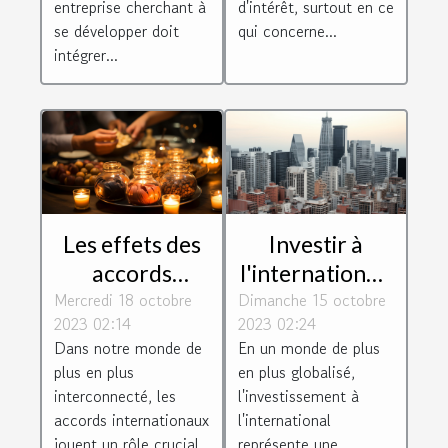
entreprise cherchant à
d'intérêt, surtout en ce
se développer doit
qui concerne...
intégrer...
Les effets des
Investir à
accords
l'international :
Mercredi 18 octobre
internationaux
Dimanche 15 octobre
défis et
2023 02:14
2023 02:24
sur les
opportunités
Dans notre monde de
En un monde de plus
avantages de la
pour les
plus en plus
en plus globalisé,
société
entreprises
interconnecté, les
l'investissement à
françaises
accords internationaux
l'international
jouent un rôle crucial
représente une