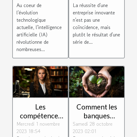
Au coeur de
La réussite d'une
client
l'évolution
entreprise innovante
technologique
n'est pas une
actuelle, l'intelligence
coïncidence, mais
artificielle (IA)
plutôt le résultat d'une
révolutionne de
série de...
nombreuses...
Les
Comment les
compétences
banques
Mercredi 1 novembre
essentielles
Samedi 28 octobre
éthiques
2023 18:54
2023 02:01
requises pour
soutiennent les