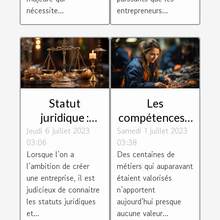
nécessite...
entrepreneurs...
Statut
Les
juridique :
compétences à
Jeudi 6 juillet 2023
Comment
Samedi 1 juillet 2023
fortes valeurs
03:06
03:38
choisir le bon
ajoutées que
Lorsque l’on a
Des centaines de
pour son
recherchent
l’ambition de créer
métiers qui auparavant
entreprise ?
les entreprises
une entreprise, il est
étaient valorisés
judicieux de connaitre
n’apportent
les statuts juridiques
aujourd’hui presque
et...
aucune valeur...