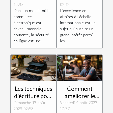
19:35
02:12
de manière
internationale
Dans un monde où le
L'excellence en
sécurisée
commerce
affaires à l'échelle
électronique est
internationale est un
devenu monnaie
sujet qui suscite un
courante, la sécurité
grand intérêt parmi
en ligne est une...
les...
Les techniques
Comment
d'écriture pour
améliorer le
Dimanche 13 août
un magazine
Vendredi 4 août 2023
service client
2023 02:58
17:37
réussi
de votre