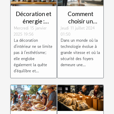
Décoration et
Comment
énergie :
choisir un
Mercredi 15 janvier
harmoniser
Jeudi 11 juillet 2024
système
2025 19:56
01:50
votre espace
d'alarme
La décoration
Dans un monde où la
avec des
respectueux de
d'intérieur ne se limite
technologie évolue à
minéraux
la vie privée
pas à l'esthétisme;
grande vitesse et où la
elle englobe
sécurité des foyers
également la quête
demeure une...
d'équilibre et...