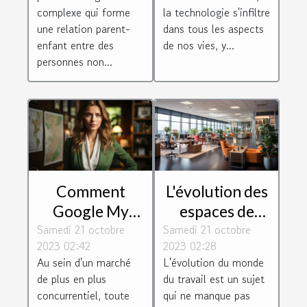
complexe qui forme
la technologie s'infiltre
une relation parent-
dans tous les aspects
enfant entre des
de nos vies, y...
personnes non...
Comment
L'évolution des
Google My
espaces de
Samedi 21 octobre
Business peut
Samedi 21 octobre
travail : le cas
2023 02:42
2023 02:28
aider les
de Toulouse
Au sein d'un marché
L'évolution du monde
entreprises à
Blagnac
de plus en plus
du travail est un sujet
se développer
concurrentiel, toute
qui ne manque pas