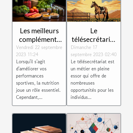
Les meilleurs
Le
compléments
télésecrétariat
Vendredi 22 septembre
alimentaires
Dimanche 17
: un métier
2023 11:24
septembre 2023 02:40
pour booster
d'avenir
Lorsqu'il s'agit
Le télésecrétariat est
vos
d'améliorer vos
un métier en pleine
performances
performances
essor qui offre de
sportives
sportives, la nutrition
nombreuses
joue un rôle essentiel.
opportunités pour les
Cependant,...
individus...