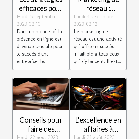
efficaces pour
réseau :
Mardi 5 septembre
un
Lundi 4 septembre
quelques
2023 02:10
2023 02:12
référencement
conseils pour
Dans un monde où la
Le marketing de
réussi à
réussir dans ce
présence en ligne est
réseau est une activité
Toulouse
secteur
devenue cruciale pour
qui offre un succès
le succès d'une
infaillible à tous ceux
entreprise, le...
qui s'y lancent. Il est...
Conseils pour
L'excellence en
faire des
affaires à
Mardi 22 août 2023
achats en ligne
Lundi 21 août 2023
l'échelle