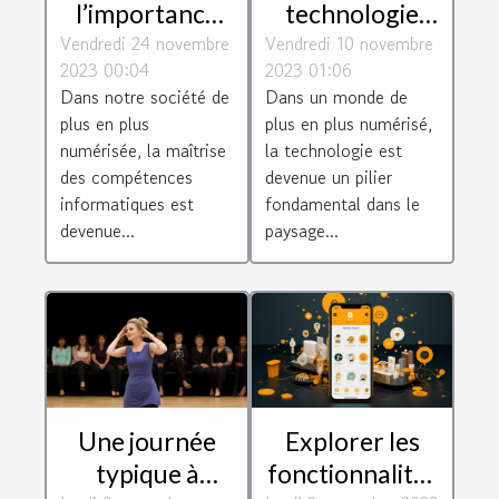
l’importance
technologie
Vendredi 24 novembre
de suivre une
Vendredi 10 novembre
façonne les
2023 00:04
2023 01:06
formation en
connexions
Dans notre société de
Dans un monde de
informatique ?
d'entreprise
plus en plus
plus en plus numérisé,
numérisée, la maîtrise
la technologie est
des compétences
devenue un pilier
informatiques est
fondamental dans le
devenue...
paysage...
Une journée
Explorer les
typique à
fonctionnalités