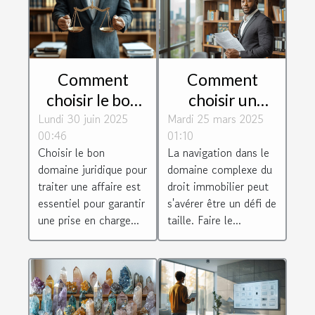
Comment
Comment
choisir le bon
choisir un
Lundi 30 juin 2025
domaine
Mardi 25 mars 2025
avocat
00:46
01:10
juridique pour
spécialisé en
Choisir le bon
La navigation dans le
votre affaire ?
droit
domaine juridique pour
domaine complexe du
immobilier
traiter une affaire est
droit immobilier peut
essentiel pour garantir
s'avérer être un défi de
une prise en charge...
taille. Faire le...