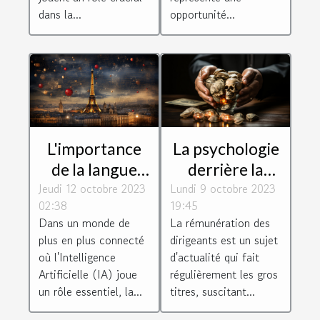
dans la...
opportunité...
L'importance
La psychologie
de la langue
derrière la
Jeudi 12 octobre 2023
française dans
Lundi 9 octobre 2023
rémunération
02:38
19:45
le monde de
des dirigeants :
Dans un monde de
La rémunération des
l'IA
motivation ou
plus en plus connecté
dirigeants est un sujet
récompense ?
où l'Intelligence
d'actualité qui fait
Artificielle (IA) joue
régulièrement les gros
un rôle essentiel, la...
titres, suscitant...