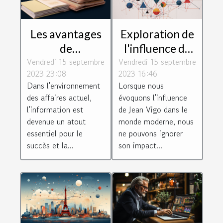
Les avantages
Exploration de
de
l'influence de
Vendredi 15 septembre
l'Inforegistre
Vendredi 15 septembre
Jean Vigo dans
2023 23:08
2023 16:46
pour les
les
Dans l'environnement
Lorsque nous
entreprises
technologies
des affaires actuel,
évoquons l'influence
modernes, les
l'information est
de Jean Vigo dans le
jeux et les
devenue un atout
monde moderne, nous
essentiel pour le
ne pouvons ignorer
loisirs sur le
succès et la...
son impact...
web