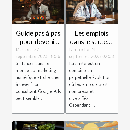
Guide pas à pas
Les emplois
pour devenir
dans le secteur
Mercredi 27
consultant
Dimanche 24
de la santé :
septembre 2023 18:56
septembre 2023 02:08
Google Ads
perspectives et
Se lancer dans le
La santé est un
défis
monde du marketing
domaine en
numérique et chercher
perpétuelle évolution,
à devenir un
où les emplois sont
consultant Google Ads
nombreux et
peut sembler...
diversifiés.
Cependant,...