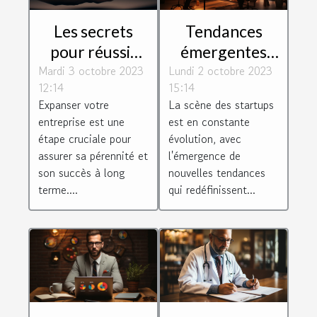
Les secrets
Tendances
pour réussir
émergentes
Mardi 3 octobre 2023
l'expansion de
Lundi 2 octobre 2023
dans
12:14
15:14
votre
l'écosystème
Expanser votre
La scène des startups
entreprise
des startups
entreprise est une
est en constante
étape cruciale pour
évolution, avec
assurer sa pérennité et
l'émergence de
son succès à long
nouvelles tendances
terme....
qui redéfinissent...