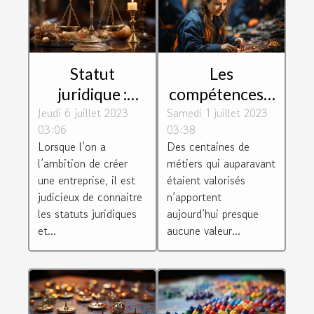
Statut
Les
juridique :
compétences à
Jeudi 6 juillet 2023
Comment
Samedi 1 juillet 2023
fortes valeurs
03:06
03:38
choisir le bon
ajoutées que
Lorsque l’on a
Des centaines de
pour son
recherchent
l’ambition de créer
métiers qui auparavant
entreprise ?
les entreprises
une entreprise, il est
étaient valorisés
judicieux de connaitre
n’apportent
les statuts juridiques
aujourd’hui presque
et...
aucune valeur...