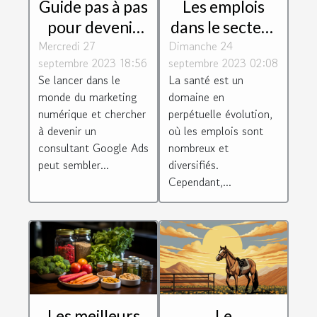
Guide pas à pas
Les emplois
pour devenir
dans le secteur
Mercredi 27
consultant
Dimanche 24
de la santé :
septembre 2023 18:56
septembre 2023 02:08
Google Ads
perspectives et
Se lancer dans le
La santé est un
défis
monde du marketing
domaine en
numérique et chercher
perpétuelle évolution,
à devenir un
où les emplois sont
consultant Google Ads
nombreux et
peut sembler...
diversifiés.
Cependant,...
Les meilleurs
Le