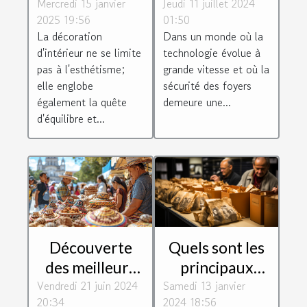
Mercredi 15 janvier
harmoniser
Jeudi 11 juillet 2024
système
2025 19:56
01:50
votre espace
d'alarme
La décoration
Dans un monde où la
avec des
respectueux de
d'intérieur ne se limite
technologie évolue à
minéraux
la vie privée
pas à l'esthétisme;
grande vitesse et où la
elle englobe
sécurité des foyers
également la quête
demeure une...
d'équilibre et...
Quels sont les
Découverte
principaux
des meilleurs
Samedi 13 janvier
paramètres à
Vendredi 21 juin 2024
artisans locaux
2024 18:56
20:34