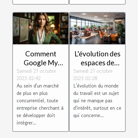
Comment
L'évolution des
Google My
espaces de
Samedi 21 octobre
Business peut
Samedi 21 octobre
travail : le cas
2023 02:42
2023 02:28
aider les
de Toulouse
Au sein d'un marché
L'évolution du monde
entreprises à
Blagnac
de plus en plus
du travail est un sujet
se développer
concurrentiel, toute
qui ne manque pas
entreprise cherchant à
d'intérêt, surtout en ce
se développer doit
qui concerne...
intégrer...