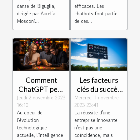
Mosconi
danse de Biguglia,
efficaces. Les
dirigée par Aurelia
chatbots font partie
Mosconi...
de ces...
Comment
Les facteurs
ChatGPT peut
clés du succès
Jeudi 2 novembre 2023
dynamiser
Mercredi 1 novembre
des entreprises
16:10
2023 23:41
votre relation
innovantes
Au coeur de
La réussite d'une
client
l'évolution
entreprise innovante
technologique
n'est pas une
actuelle, l'intelligence
coïncidence, mais