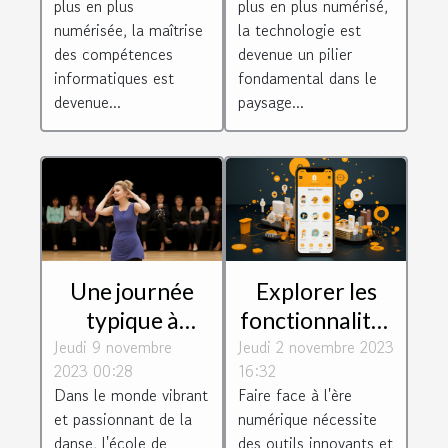
plus en plus
plus en plus numérisé,
numérisée, la maîtrise
la technologie est
des compétences
devenue un pilier
informatiques est
fondamental dans le
devenue...
paysage...
Une journée
Explorer les
typique à
fonctionnalités
Jeudi 9 novembre
l'école de
Jeudi 2 novembre 2023
de Botnation
2023 00:28
16:32
danse de
pour créer un
Dans le monde vibrant
Faire face à l'ère
Biguglia dirigée
chatbot
et passionnant de la
numérique nécessite
par Aurelia
efficace
danse, l'école de
des outils innovants et