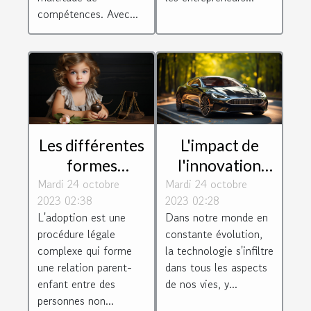
compétences. Avec...
Les différentes
L'impact de
formes
l'innovation
Mardi 24 octobre
d'adoption
Mardi 24 octobre
technologique
2023 02:38
2023 02:28
selon le droit
sur le monde
L'adoption est une
Dans notre monde en
de la famille
juridique
procédure légale
constante évolution,
complexe qui forme
la technologie s'infiltre
une relation parent-
dans tous les aspects
enfant entre des
de nos vies, y...
personnes non...