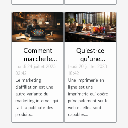
Comment
Qu'est-ce
marche le
qu'une
Lundi 24 juillet 2023
marketing
Jeudi 20 juillet 2023
imprimerie en
02:42
18:42
d'affiliation et
ligne ?
Le marketing
Une imprimerie en
quels sont ses
d'affiliation est une
ligne est une
atouts et ses
autre variante du
imprimerie qui opère
défauts ?
marketing internet qui
principalement sur le
fait la publicité des
web et elles sont
produits...
capables...