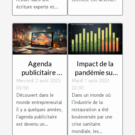
écriture experte et...
Impact de la
Agenda
pandémie sur
publicitaire :
Mardi 1 août 2023
les revenus des
Mercredi 2 août 2023
une véritable
02:30
00:56
livreurs Uber
opportunité
Dans un monde où
Découvert dans le
Eats
pour les
l'industrie de la
monde entrepreneurial
entreprises
restauration a été
il y a quelques années,
bouleversée par une
l'agenda publicitaire
crise sanitaire
est devenu un...
mondiale, les...