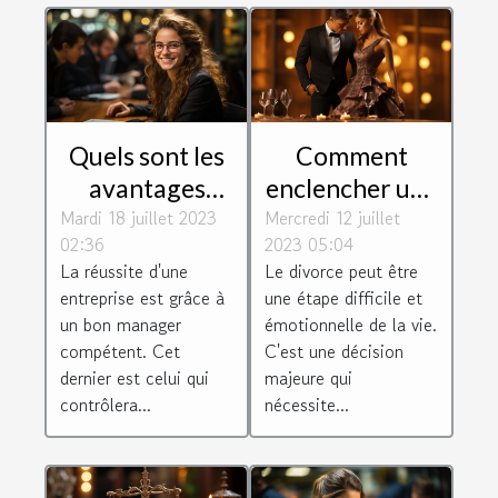
Quels sont les
Comment
avantages
enclencher une
Mardi 18 juillet 2023
d'être un bon
Mercredi 12 juillet
procédure de
02:36
2023 05:04
manager
divorce?
La réussite d'une
Le divorce peut être
d'entreprise ?
entreprise est grâce à
une étape difficile et
un bon manager
émotionnelle de la vie.
compétent. Cet
C'est une décision
dernier est celui qui
majeure qui
contrôlera...
nécessite...