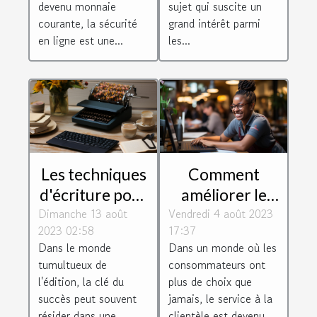
devenu monnaie
sujet qui suscite un
courante, la sécurité
grand intérêt parmi
en ligne est une...
les...
Les techniques
Comment
d'écriture pour
améliorer le
Dimanche 13 août
un magazine
Vendredi 4 août 2023
service client
2023 02:58
17:37
réussi
de votre
Dans le monde
Dans un monde où les
entreprise
tumultueux de
consommateurs ont
l'édition, la clé du
plus de choix que
succès peut souvent
jamais, le service à la
résider dans une
clientèle est devenu...