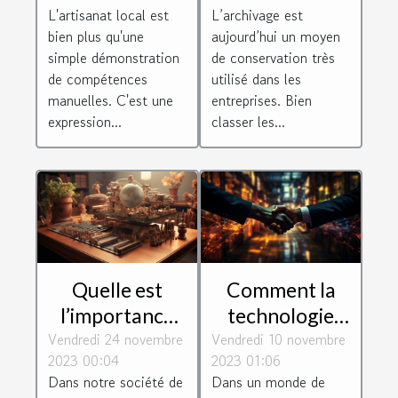
prendre en
: Comment ils
L’archivage est
L'artisanat local est
compte pour
façonnent
aujourd’hui un moyen
bien plus qu'une
bien classer les
l'identité
de conservation très
simple démonstration
archives ?
culturelle de
utilisé dans les
de compétences
entreprises. Bien
manuelles. C'est une
leur
classer les...
expression...
communauté
Quelle est
Comment la
l’importance
technologie
Vendredi 24 novembre
de suivre une
Vendredi 10 novembre
façonne les
2023 00:04
2023 01:06
formation en
connexions
Dans notre société de
Dans un monde de
informatique ?
d'entreprise