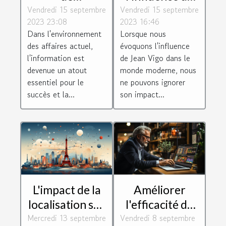
Vendredi 15 septembre
l'Inforegistre
Vendredi 15 septembre
Jean Vigo dans
2023 23:08
2023 16:46
pour les
les
Dans l'environnement
Lorsque nous
entreprises
technologies
des affaires actuel,
évoquons l'influence
modernes, les
l'information est
de Jean Vigo dans le
jeux et les
devenue un atout
monde moderne, nous
essentiel pour le
ne pouvons ignorer
loisirs sur le
succès et la...
son impact...
web
L'impact de la
Améliorer
localisation sur
l'efficacité de
Mercredi 13 septembre
le SEO :
Vendredi 8 septembre
votre