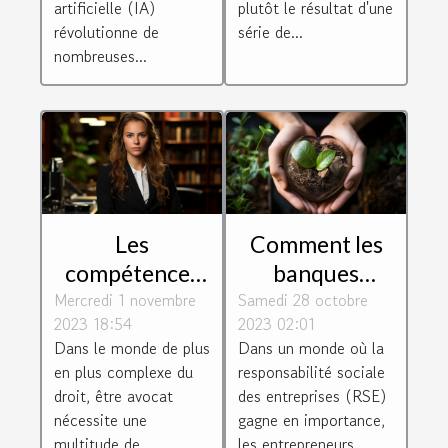
artificielle (IA)
plutôt le résultat d'une
révolutionne de
série de...
nombreuses...
Les
Comment les
compétences
banques
Mercredi 1 novembre
essentielles
Samedi 28 octobre
éthiques
2023 18:54
2023 02:01
requises pour
soutiennent les
Dans le monde de plus
Dans un monde où la
être un avocat
entrepreneurs
en plus complexe du
responsabilité sociale
efficace
socialement
droit, être avocat
des entreprises (RSE)
responsables
nécessite une
gagne en importance,
multitude de
les entrepreneurs...