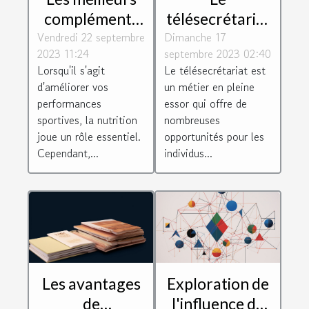
compléments
télésecrétariat
Vendredi 22 septembre
alimentaires
Dimanche 17
: un métier
2023 11:24
septembre 2023 02:40
pour booster
d'avenir
Lorsqu'il s'agit
Le télésecrétariat est
vos
d'améliorer vos
un métier en pleine
performances
performances
essor qui offre de
sportives
sportives, la nutrition
nombreuses
joue un rôle essentiel.
opportunités pour les
Cependant,...
individus...
Les avantages
Exploration de
de
l'influence de