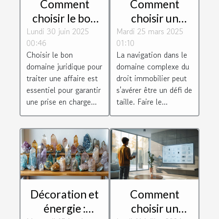
Comment
Comment
choisir le bon
choisir un
Lundi 30 juin 2025
domaine
Mardi 25 mars 2025
avocat
00:46
01:10
juridique pour
spécialisé en
Choisir le bon
La navigation dans le
votre affaire ?
droit
domaine juridique pour
domaine complexe du
immobilier
traiter une affaire est
droit immobilier peut
essentiel pour garantir
s'avérer être un défi de
une prise en charge...
taille. Faire le...
Décoration et
Comment
énergie :
choisir un