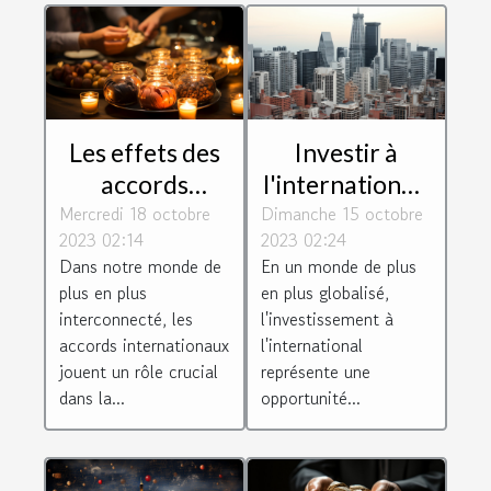
Les effets des
Investir à
accords
l'international :
Mercredi 18 octobre
internationaux
Dimanche 15 octobre
défis et
2023 02:14
2023 02:24
sur les
opportunités
Dans notre monde de
En un monde de plus
avantages de la
pour les
plus en plus
en plus globalisé,
société
entreprises
interconnecté, les
l'investissement à
françaises
accords internationaux
l'international
jouent un rôle crucial
représente une
dans la...
opportunité...