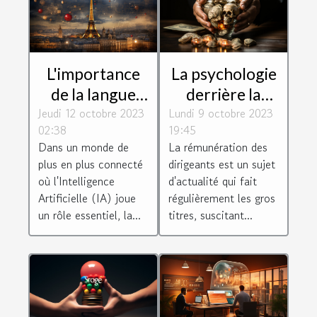
L'importance
La psychologie
de la langue
derrière la
Jeudi 12 octobre 2023
française dans
Lundi 9 octobre 2023
rémunération
02:38
19:45
le monde de
des dirigeants :
Dans un monde de
La rémunération des
l'IA
motivation ou
plus en plus connecté
dirigeants est un sujet
récompense ?
où l'Intelligence
d'actualité qui fait
Artificielle (IA) joue
régulièrement les gros
un rôle essentiel, la...
titres, suscitant...