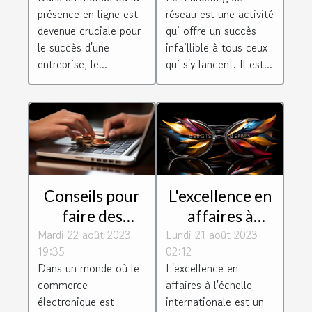
réussi à
réussir dans ce
présence en ligne est
réseau est une activité
Toulouse
secteur
devenue cruciale pour
qui offre un succès
le succès d'une
infaillible à tous ceux
entreprise, le...
qui s'y lancent. Il est...
Conseils pour
L'excellence en
faire des
affaires à
Mardi 22 août 2023
achats en ligne
Lundi 21 août 2023
l'échelle
19:35
02:12
de manière
internationale
Dans un monde où le
L'excellence en
sécurisée
commerce
affaires à l'échelle
électronique est
internationale est un