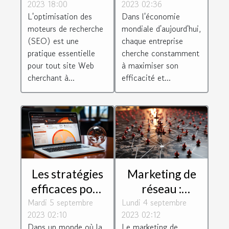
2023 18:00
2023 02:36
pourquoi
entreprise
L'optimisation des
Dans l'économie
choisir un
grâce à
moteurs de recherche
mondiale d'aujourd'hui,
consultant à
l'optimisation
(SEO) est une
chaque entreprise
Paris
pratique essentielle
cherche constamment
pour tout site Web
à maximiser son
cherchant à...
efficacité et...
Les stratégies
Marketing de
efficaces pour
réseau :
Mardi 5 septembre
un
Lundi 4 septembre
quelques
2023 02:10
2023 02:12
référencement
conseils pour
Dans un monde où la
Le marketing de