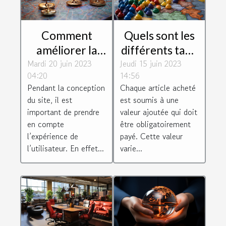
Comment
Quels sont les
améliorer la
différents taux
Mardi 20 juin 2023
navigation de
Jeudi 15 juin 2023
de TVA des
04:20
14:56
votre page
différentes
Pendant la conception
Chaque article acheté
web ?
régions
du site, il est
est soumis à une
européenne ?
important de prendre
valeur ajoutée qui doit
en compte
être obligatoirement
l’expérience de
payé. Cette valeur
l’utilisateur. En effet...
varie...