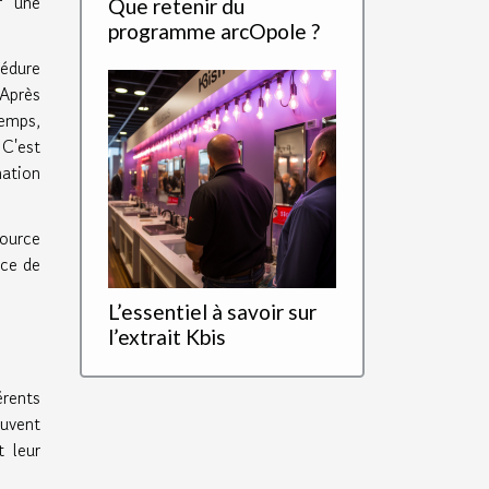
r une
Que retenir du
programme arcOpole ?
édure
 Après
temps,
 C'est
nation
source
nce de
L’essentiel à savoir sur
l’extrait Kbis
rents
euvent
 leur