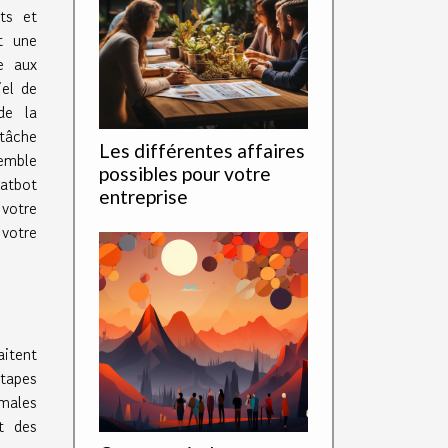
ts et
t une
e aux
iel de
de la
tâche
Les différentes affaires
semble
possibles pour votre
atbot
entreprise
votre
votre
itent
étapes
males
t des