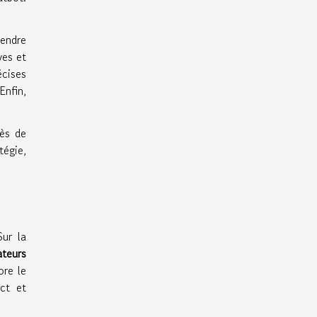
rendre
ves et
écises
Enfin,
cès de
tégie,
ur la
ateurs
ore le
act et