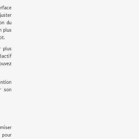
erface
juster
ion du
n plus
ot.
r plus
éactif
ouvez
ention
r son
imiser
s pour