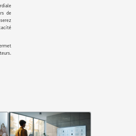
rdiale
urs de
 serez
cacité
ermet
teurs.