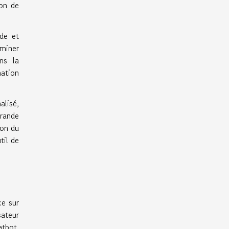
ion de
ide et
rminer
ns la
mation
alisé,
grande
ion du
til de
ce sur
sateur
atbot.