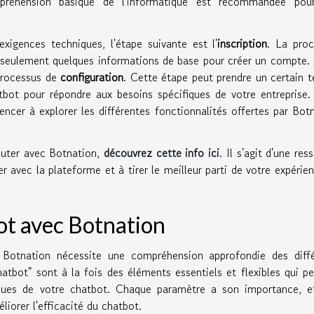
préhension basique de l'informatique est recommandée pou
igences techniques, l'étape suivante est l'
inscription
. La proc
nt seulement quelques informations de base pour créer un compte.
processus de
configuration
. Cette étape peut prendre un certain 
tbot pour répondre aux besoins spécifiques de votre entreprise.
er à explorer les différentes fonctionnalités offertes par Bot
buter avec Botnation,
découvrez cette info ici
. Il s'agit d'une res
er avec la plateforme et à tirer le meilleur parti de votre expérie
ot avec Botnation
 Botnation nécessite une compréhension approfondie des diffé
atbot" sont à la fois des éléments essentiels et flexibles qui p
iques de votre chatbot. Chaque paramètre a son importance, et
orer l'efficacité du chatbot.