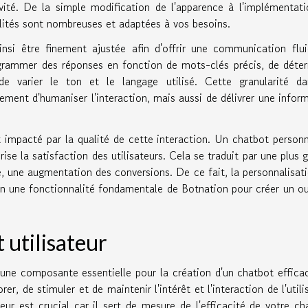
vité. De la simple modification de l'apparence à l'implémentat
lités sont nombreuses et adaptées à vos besoins.
ainsi être finement ajustée afin d'offrir une communication flu
ogrammer des réponses en fonction de mots-clés précis, de déte
e varier le ton et le langage utilisé. Cette granularité da
ment d'humaniser l'interaction, mais aussi de délivrer une infor
t impacté par la qualité de cette interaction. Un chatbot personn
ise la satisfaction des utilisateurs. Cela se traduit par une plus 
me, une augmentation des conversions. De ce fait, la personnalisat
en une fonctionnalité fondamentale de Botnation pour créer un ou
 utilisateur
 une composante essentielle pour la création d'un chatbot effica
r, de stimuler et de maintenir l'intérêt et l'interaction de l'utili
eur est crucial car il sert de mesure de l'efficacité de votre ch