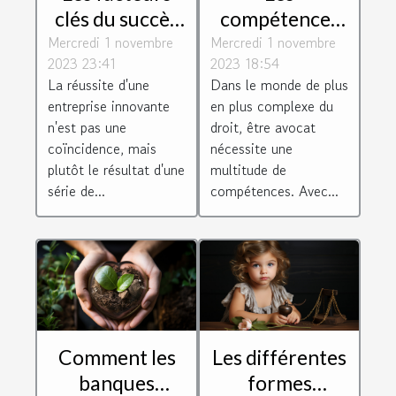
clés du succès
compétences
Mercredi 1 novembre
des entreprises
Mercredi 1 novembre
essentielles
2023 23:41
2023 18:54
innovantes
requises pour
La réussite d'une
Dans le monde de plus
être un avocat
entreprise innovante
en plus complexe du
efficace
n'est pas une
droit, être avocat
coïncidence, mais
nécessite une
plutôt le résultat d'une
multitude de
série de...
compétences. Avec...
Comment les
Les différentes
banques
formes