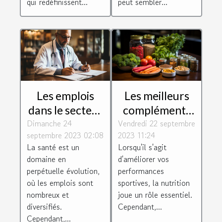
peut sembler...
qui redéfinissent...
Les meilleurs
Les emplois
compléments
dans le secteur
Vendredi 22 septembre
alimentaires
Dimanche 24
de la santé :
2023 11:24
septembre 2023 02:08
pour booster
perspectives et
Lorsqu'il s'agit
La santé est un
vos
défis
d'améliorer vos
domaine en
performances
performances
perpétuelle évolution,
sportives
sportives, la nutrition
où les emplois sont
joue un rôle essentiel.
nombreux et
Cependant,...
diversifiés.
Cependant,...