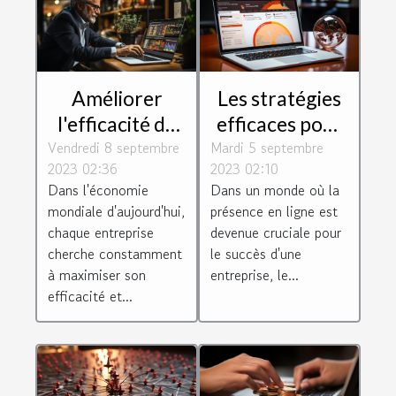
Améliorer
Les stratégies
l'efficacité de
efficaces pour
Vendredi 8 septembre
votre
Mardi 5 septembre
un
2023 02:36
2023 02:10
entreprise
référencement
Dans l'économie
Dans un monde où la
grâce à
réussi à
mondiale d'aujourd'hui,
présence en ligne est
l'optimisation
Toulouse
chaque entreprise
devenue cruciale pour
cherche constamment
le succès d'une
à maximiser son
entreprise, le...
efficacité et...