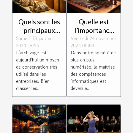
Quels sont les
Quelle est
principaux
l’importance
Samedi 13 janvier
paramètres à
Vendredi 24 novembre
de suivre une
2024 18:56
2023 00:04
prendre en
formation en
L’archivage est
Dans notre société de
compte pour
informatique ?
aujourd’hui un moyen
plus en plus
bien classer les
de conservation très
numérisée, la maîtrise
archives ?
utilisé dans les
des compétences
entreprises. Bien
informatiques est
classer les...
devenue...