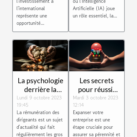
l'investissement à
où l'Intelligence
françaises
l'international
Artificielle (IA) joue
représente une
un rôle essentiel, la...
opportunité...
La psychologie
Les secrets
derrière la
pour réussir
Lundi 9 octobre 2023
rémunération
Mardi 3 octobre 2023
l'expansion de
19:45
12:14
des dirigeants :
votre
La rémunération des
Expanser votre
motivation ou
entreprise
dirigeants est un sujet
entreprise est une
récompense ?
d'actualité qui fait
étape cruciale pour
régulièrement les gros
assurer sa pérennité et