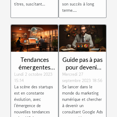
titres, suscitant...
son succès à long
terme....
Guide pas à pas
Tendances
pour devenir
émergentes
Mercredi 27
consultant
Lundi 2 octobre 2023
dans
septembre 2023 18:56
15:14
Google Ads
l'écosystème
Se lancer dans le
La scène des startups
des startups
monde du marketing
est en constante
numérique et chercher
évolution, avec
à devenir un
l'émergence de
consultant Google Ads
nouvelles tendances