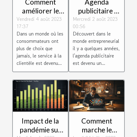
Comment
Agenda
améliorer le
publicitaire :
Vendredi 4 août 2023
service client
Mercredi 2 août 2023
une véritable
17:37
00:56
de votre
opportunité
Dans un monde où les
Découvert dans le
entreprise
pour les
consommateurs ont
monde entrepreneurial
entreprises
plus de choix que
il y a quelques années,
jamais, le service à la
l'agenda publicitaire
clientèle est devenu...
est devenu un...
Impact de la
Comment
pandémie sur
marche le