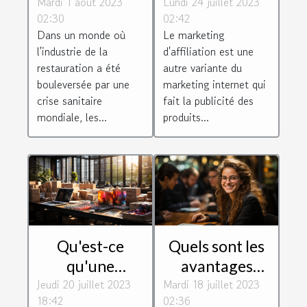
Mardi 1 août 2023
les revenus des
Lundi 24 juillet 2023
marketing
02:30
02:42
livreurs Uber
d'affiliation et
Dans un monde où
Le marketing
Eats
quels sont ses
l'industrie de la
d'affiliation est une
atouts et ses
restauration a été
autre variante du
défauts ?
bouleversée par une
marketing internet qui
crise sanitaire
fait la publicité des
mondiale, les...
produits...
Qu'est-ce
Quels sont les
qu'une
avantages
Jeudi 20 juillet 2023
imprimerie en
Mardi 18 juillet 2023
d'être un bon
18:42
02:36
ligne ?
manager