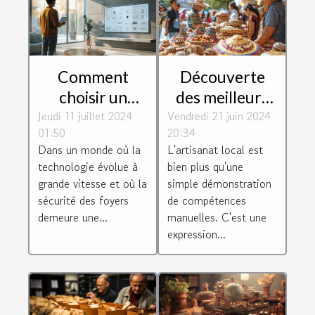
Comment
Découverte
choisir un
des meilleurs
Jeudi 11 juillet 2024
système
Vendredi 21 juin 2024
artisans locaux
01:50
20:34
d'alarme
: Comment ils
Dans un monde où la
L'artisanat local est
respectueux de
façonnent
technologie évolue à
bien plus qu'une
la vie privée
l'identité
grande vitesse et où la
simple démonstration
culturelle de
sécurité des foyers
de compétences
demeure une...
manuelles. C'est une
leur
expression...
communauté