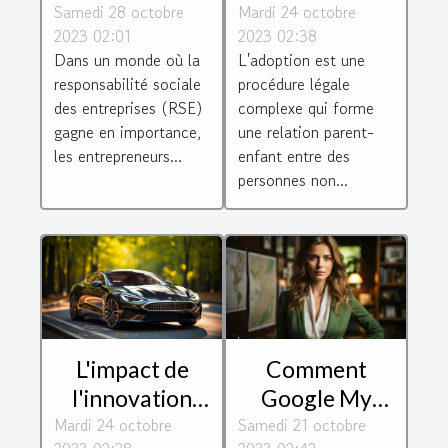
Samedi 28 octobre
éthiques
Mardi 24 octobre
d'adoption
2023 02:01
2023 02:38
soutiennent les
selon le droit
Dans un monde où la
L'adoption est une
entrepreneurs
de la famille
responsabilité sociale
procédure légale
socialement
des entreprises (RSE)
complexe qui forme
responsables
gagne en importance,
une relation parent-
les entrepreneurs...
enfant entre des
personnes non...
L'impact de
Comment
l'innovation
Google My
Mardi 24 octobre
technologique
Samedi 21 octobre
Business peut