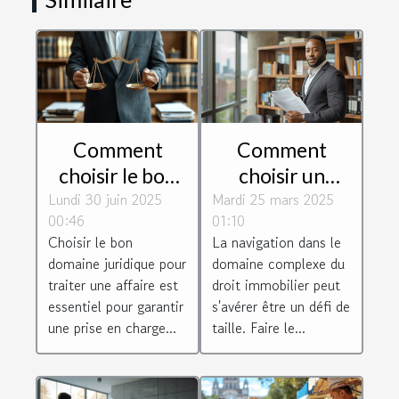
Comment
Comment
choisir le bon
choisir un
Lundi 30 juin 2025
domaine
Mardi 25 mars 2025
avocat
00:46
01:10
juridique pour
spécialisé en
Choisir le bon
La navigation dans le
votre affaire ?
droit
domaine juridique pour
domaine complexe du
immobilier
traiter une affaire est
droit immobilier peut
essentiel pour garantir
s'avérer être un défi de
une prise en charge...
taille. Faire le...