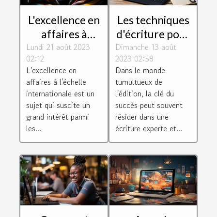
L'excellence en
Les techniques
affaires à
d'écriture pour
Lundi 21 août 2023
l'échelle
Dimanche 13 août
un magazine
02:12
2023 02:58
internationale
réussi
L'excellence en
Dans le monde
affaires à l'échelle
tumultueux de
internationale est un
l'édition, la clé du
sujet qui suscite un
succès peut souvent
grand intérêt parmi
résider dans une
les...
écriture experte et...