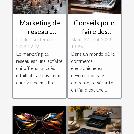
Conseils pour
Marketing de
faire des
réseau :
Mardi 22 août 2023
achats en ligne
Lundi 4 septembre
quelques
19:35
2023 02:12
de manière
conseils pour
Dans un monde où le
Le marketing de
sécurisée
réussir dans ce
commerce
réseau est une activité
secteur
électronique est
qui offre un succès
devenu monnaie
infaillible à tous ceux
courante, la sécurité
qui s'y lancent. Il est...
en ligne est une...