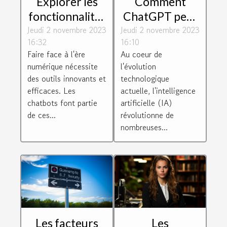
Explorer les
Comment
fonctionnalités
ChatGPT peut
Jeudi 2 novembre 2023
de Botnation
Jeudi 2 novembre 2023
dynamiser
16:32
16:10
pour créer un
votre relation
Faire face à l'ère
Au coeur de
chatbot
client
numérique nécessite
l'évolution
efficace
des outils innovants et
technologique
efficaces. Les
actuelle, l'intelligence
chatbots font partie
artificielle (IA)
de ces...
révolutionne de
nombreuses...
Les facteurs
Les