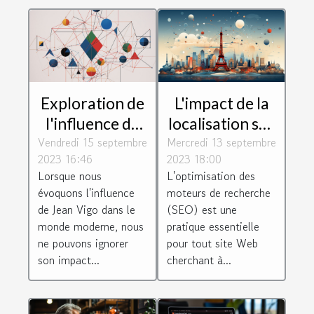
Exploration de
L'impact de la
l'influence de
localisation sur
Vendredi 15 septembre
Jean Vigo dans
Mercredi 13 septembre
le SEO :
2023 16:46
2023 18:00
les
pourquoi
Lorsque nous
L'optimisation des
technologies
choisir un
évoquons l'influence
moteurs de recherche
modernes, les
consultant à
de Jean Vigo dans le
(SEO) est une
jeux et les
Paris
monde moderne, nous
pratique essentielle
ne pouvons ignorer
pour tout site Web
loisirs sur le
son impact...
cherchant à...
web