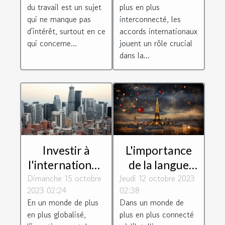
Blagnac
avantages de la
du travail est un sujet
plus en plus
société
qui ne manque pas
interconnecté, les
d'intérêt, surtout en ce
accords internationaux
qui concerne...
jouent un rôle crucial
dans la...
Investir à
L'importance
l'international :
de la langue
Dimanche 15 octobre
défis et
Jeudi 12 octobre 2023
française dans
2023 02:24
02:38
opportunités
le monde de
En un monde de plus
Dans un monde de
pour les
l'IA
en plus globalisé,
plus en plus connecté
entreprises