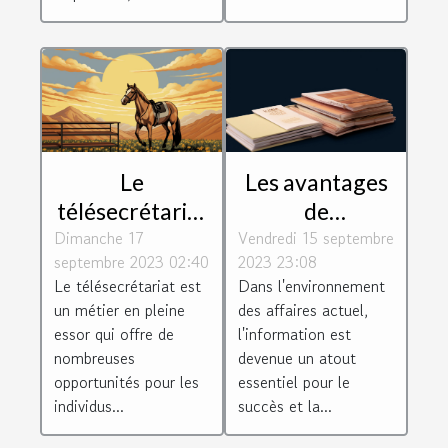
Le
Les avantages
télésecrétariat
de
Dimanche 17
: un métier
Vendredi 15 septembre
l'Inforegistre
septembre 2023 02:40
2023 23:08
d'avenir
pour les
Le télésecrétariat est
Dans l'environnement
entreprises
un métier en pleine
des affaires actuel,
essor qui offre de
l'information est
nombreuses
devenue un atout
opportunités pour les
essentiel pour le
individus...
succès et la...