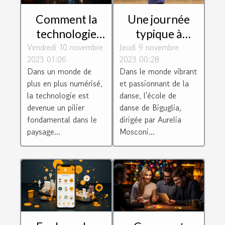
Comment la
Une journée
technologie
typique à
Vendredi 10 novembre
façonne les
Jeudi 9 novembre
l'école de
2023 01:06
2023 00:28
connexions
danse de
Dans un monde de
Dans le monde vibrant
d'entreprise
Biguglia dirigée
plus en plus numérisé,
et passionnant de la
par Aurelia
la technologie est
danse, l'école de
Mosconi
devenue un pilier
danse de Biguglia,
fondamental dans le
dirigée par Aurelia
paysage...
Mosconi...