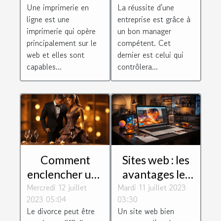
Une imprimerie en
La réussite d'une
d'entreprise ?
ligne est une
entreprise est grâce à
imprimerie qui opère
un bon manager
principalement sur le
compétent. Cet
web et elles sont
dernier est celui qui
capables...
contrôlera...
Comment
Sites web : les
enclencher une
avantages les
Mercredi 12 juillet
procédure de
Mardi 11 juillet 2023
plus
2023 05:04
03:30
divorce?
importants
Le divorce peut être
Un site web bien
d'avoir un site