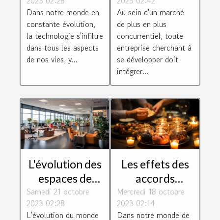
2023 02:28
2023 02:42
sur le monde
aider les
Dans notre monde en
Au sein d'un marché
juridique
entreprises à
constante évolution,
de plus en plus
se développer
la technologie s'infiltre
concurrentiel, toute
dans tous les aspects
entreprise cherchant à
de nos vies, y...
se développer doit
intégrer...
L'évolution des
Les effets des
espaces de
accords
Samedi 21 octobre
travail : le cas
Mercredi 18 octobre
internationaux
2023 02:28
2023 02:14
de Toulouse
sur les
L'évolution du monde
Dans notre monde de