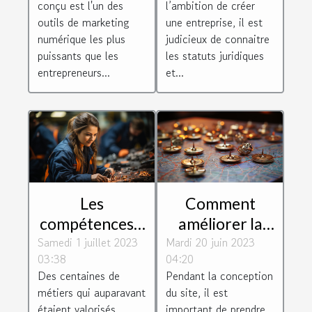
conçu est l'un des
l’ambition de créer
web
entreprise ?
outils de marketing
une entreprise, il est
numérique les plus
judicieux de connaitre
puissants que les
les statuts juridiques
entrepreneurs...
et...
Les
Comment
compétences à
améliorer la
Samedi 1 juillet 2023
fortes valeurs
Mardi 20 juin 2023
navigation de
03:38
04:20
ajoutées que
votre page
Des centaines de
Pendant la conception
recherchent
web ?
métiers qui auparavant
du site, il est
les entreprises
étaient valorisés
important de prendre