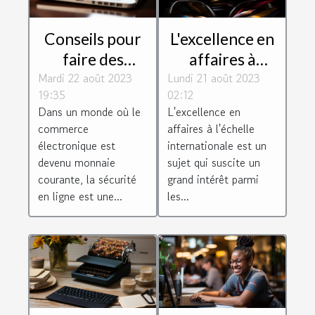
Conseils pour
L'excellence en
faire des
affaires à
Mardi 22 août 2023
achats en ligne
Lundi 21 août 2023
l'échelle
19:35
02:12
de manière
internationale
Dans un monde où le
L'excellence en
sécurisée
commerce
affaires à l'échelle
électronique est
internationale est un
devenu monnaie
sujet qui suscite un
courante, la sécurité
grand intérêt parmi
en ligne est une...
les...