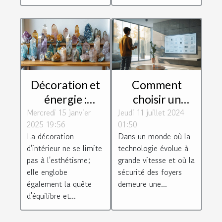
Décoration et
Comment
énergie :
choisir un
Mercredi 15 janvier
harmoniser
Jeudi 11 juillet 2024
système
2025 19:56
01:50
votre espace
d'alarme
La décoration
Dans un monde où la
avec des
respectueux de
d'intérieur ne se limite
technologie évolue à
minéraux
la vie privée
pas à l'esthétisme;
grande vitesse et où la
elle englobe
sécurité des foyers
également la quête
demeure une...
d'équilibre et...