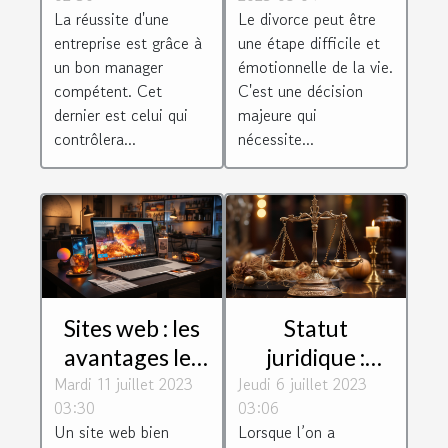
manager
divorce?
La réussite d'une
Le divorce peut être
d'entreprise ?
entreprise est grâce à
une étape difficile et
un bon manager
émotionnelle de la vie.
compétent. Cet
C'est une décision
dernier est celui qui
majeure qui
contrôlera...
nécessite...
Sites web : les
Statut
avantages les
juridique :
Mardi 11 juillet 2023
plus
Jeudi 6 juillet 2023
Comment
03:30
03:06
importants
choisir le bon
Un site web bien
Lorsque l’on a
d'avoir un site
pour son