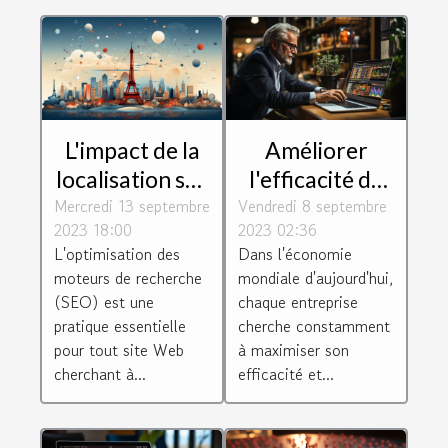
L'impact de la
Améliorer
localisation sur
l'efficacité de
Mercredi 13 septembre
le SEO :
Vendredi 8 septembre
votre
2023 18:00
2023 02:36
pourquoi
entreprise
L'optimisation des
Dans l'économie
choisir un
grâce à
moteurs de recherche
mondiale d'aujourd'hui,
consultant à
l'optimisation
(SEO) est une
chaque entreprise
Paris
pratique essentielle
cherche constamment
pour tout site Web
à maximiser son
cherchant à...
efficacité et...