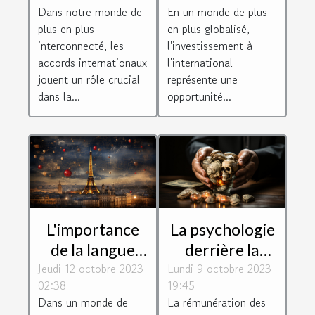
sur les
opportunités
Dans notre monde de
En un monde de plus
avantages de la
pour les
plus en plus
en plus globalisé,
société
entreprises
interconnecté, les
l'investissement à
françaises
accords internationaux
l'international
jouent un rôle crucial
représente une
dans la...
opportunité...
L'importance
La psychologie
de la langue
derrière la
Jeudi 12 octobre 2023
française dans
Lundi 9 octobre 2023
rémunération
02:38
19:45
le monde de
des dirigeants :
Dans un monde de
La rémunération des
l'IA
motivation ou