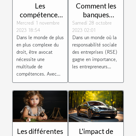
Les
Comment les
compétences
banques
Mercredi 1 novembre
essentielles
Samedi 28 octobre
éthiques
2023 18:54
2023 02:01
requises pour
soutiennent les
Dans le monde de plus
Dans un monde où la
être un avocat
entrepreneurs
en plus complexe du
responsabilité sociale
efficace
socialement
droit, être avocat
des entreprises (RSE)
responsables
nécessite une
gagne en importance,
multitude de
les entrepreneurs...
compétences. Avec...
Les différentes
L'impact de