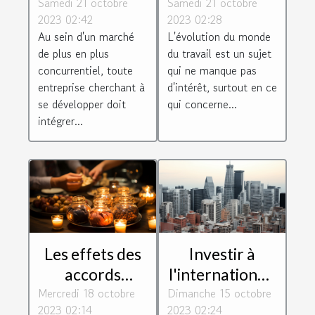
Samedi 21 octobre
Business peut
Samedi 21 octobre
travail : le cas
2023 02:42
2023 02:28
aider les
de Toulouse
Au sein d'un marché
L'évolution du monde
entreprises à
Blagnac
de plus en plus
du travail est un sujet
se développer
concurrentiel, toute
qui ne manque pas
entreprise cherchant à
d'intérêt, surtout en ce
se développer doit
qui concerne...
intégrer...
Les effets des
Investir à
accords
l'international :
Mercredi 18 octobre
internationaux
Dimanche 15 octobre
défis et
2023 02:14
2023 02:24