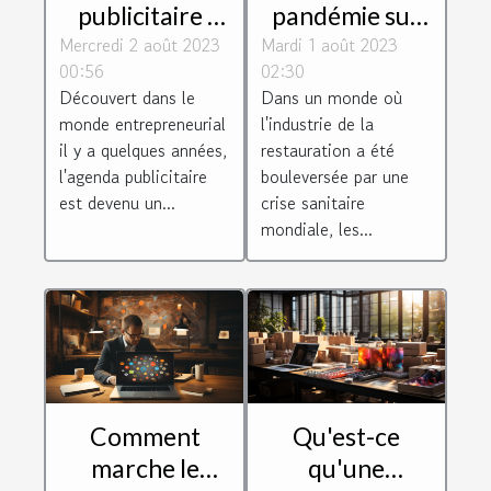
pandémie sur
publicitaire :
Mardi 1 août 2023
les revenus des
Mercredi 2 août 2023
une véritable
02:30
00:56
livreurs Uber
opportunité
Dans un monde où
Découvert dans le
Eats
pour les
l'industrie de la
monde entrepreneurial
entreprises
restauration a été
il y a quelques années,
bouleversée par une
l'agenda publicitaire
crise sanitaire
est devenu un...
mondiale, les...
Comment
Qu'est-ce
marche le
qu'une