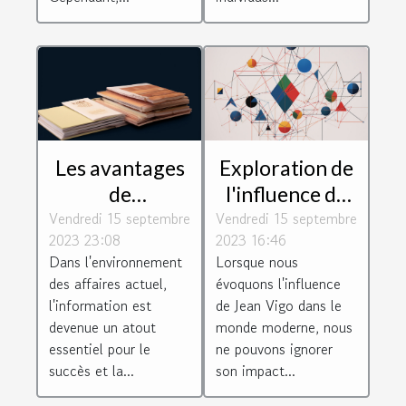
Les avantages
Exploration de
de
l'influence de
Vendredi 15 septembre
l'Inforegistre
Vendredi 15 septembre
Jean Vigo dans
2023 23:08
2023 16:46
pour les
les
Dans l'environnement
Lorsque nous
entreprises
technologies
des affaires actuel,
évoquons l'influence
modernes, les
l'information est
de Jean Vigo dans le
jeux et les
devenue un atout
monde moderne, nous
essentiel pour le
ne pouvons ignorer
loisirs sur le
succès et la...
son impact...
web