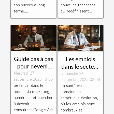
son succès à long
nouvelles tendances
terme....
qui redéfinissent...
Guide pas à pas
Les emplois
pour devenir
dans le secteur
Mercredi 27
consultant
Dimanche 24
de la santé :
septembre 2023 18:56
septembre 2023 02:08
Google Ads
perspectives et
Se lancer dans le
La santé est un
défis
monde du marketing
domaine en
numérique et chercher
perpétuelle évolution,
à devenir un
où les emplois sont
consultant Google Ads
nombreux et