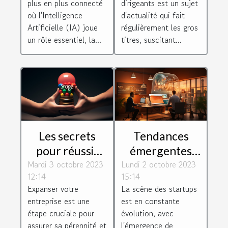
plus en plus connecté
dirigeants est un sujet
récompense ?
où l'Intelligence
d'actualité qui fait
Artificielle (IA) joue
régulièrement les gros
un rôle essentiel, la...
titres, suscitant...
Les secrets
Tendances
pour réussir
émergentes
Mardi 3 octobre 2023
l'expansion de
Lundi 2 octobre 2023
dans
12:14
15:14
votre
l'écosystème
Expanser votre
La scène des startups
entreprise
des startups
entreprise est une
est en constante
étape cruciale pour
évolution, avec
assurer sa pérennité et
l'émergence de