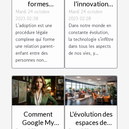
formes
l'innovation
Mardi 24 octobre
d'adoption
Mardi 24 octobre
technologique
2023 02:38
2023 02:28
selon le droit
sur le monde
L'adoption est une
Dans notre monde en
de la famille
juridique
procédure légale
constante évolution,
complexe qui forme
la technologie s'infiltre
une relation parent-
dans tous les aspects
enfant entre des
de nos vies, y...
personnes non...
Comment
L'évolution des
Google My
espaces de