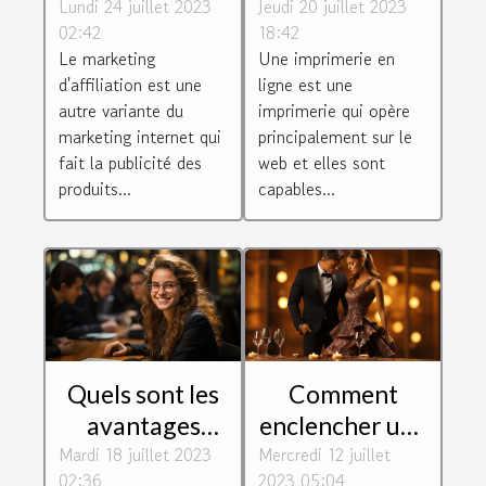
Lundi 24 juillet 2023
marketing
Jeudi 20 juillet 2023
imprimerie en
02:42
18:42
d'affiliation et
ligne ?
Le marketing
Une imprimerie en
quels sont ses
d'affiliation est une
ligne est une
atouts et ses
autre variante du
imprimerie qui opère
défauts ?
marketing internet qui
principalement sur le
fait la publicité des
web et elles sont
produits...
capables...
Quels sont les
Comment
avantages
enclencher une
Mardi 18 juillet 2023
d'être un bon
Mercredi 12 juillet
procédure de
02:36
2023 05:04