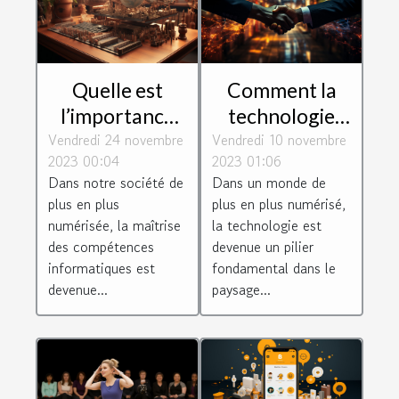
Quelle est
Comment la
l’importance
technologie
Vendredi 24 novembre
de suivre une
Vendredi 10 novembre
façonne les
2023 00:04
2023 01:06
formation en
connexions
Dans notre société de
Dans un monde de
informatique ?
d'entreprise
plus en plus
plus en plus numérisé,
numérisée, la maîtrise
la technologie est
des compétences
devenue un pilier
informatiques est
fondamental dans le
devenue...
paysage...