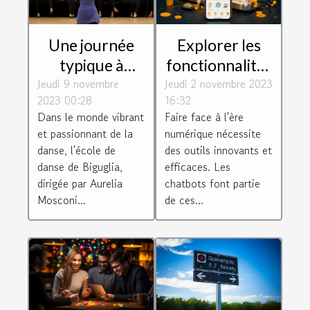
Une journée
Explorer les
typique à
fonctionnalités
Jeudi 9 novembre
l'école de
Jeudi 2 novembre 2023
de Botnation
2023 00:28
16:32
danse de
pour créer un
Dans le monde vibrant
Faire face à l'ère
Biguglia dirigée
chatbot
et passionnant de la
numérique nécessite
par Aurelia
efficace
danse, l'école de
des outils innovants et
Mosconi
danse de Biguglia,
efficaces. Les
dirigée par Aurelia
chatbots font partie
Mosconi...
de ces...