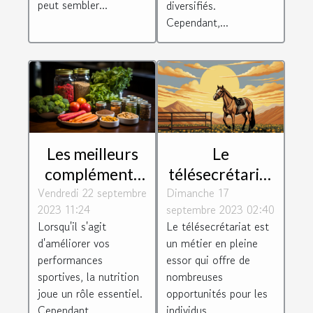
peut sembler...
diversifiés.
Cependant,...
Les meilleurs
Le
compléments
télésecrétariat
Vendredi 22 septembre
alimentaires
Dimanche 17
: un métier
2023 11:24
septembre 2023 02:40
pour booster
d'avenir
Lorsqu'il s'agit
Le télésecrétariat est
vos
d'améliorer vos
un métier en pleine
performances
performances
essor qui offre de
sportives
sportives, la nutrition
nombreuses
joue un rôle essentiel.
opportunités pour les
Cependant,...
individus...