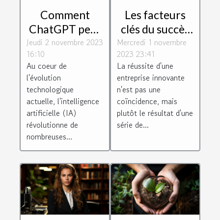
Comment
Les facteurs
ChatGPT peut
clés du succès
Jeudi 2 novembre 2023
dynamiser
Mercredi 1 novembre
des entreprises
16:10
2023 23:41
votre relation
innovantes
Au coeur de
La réussite d'une
client
l'évolution
entreprise innovante
technologique
n'est pas une
actuelle, l'intelligence
coïncidence, mais
artificielle (IA)
plutôt le résultat d'une
révolutionne de
série de...
nombreuses...