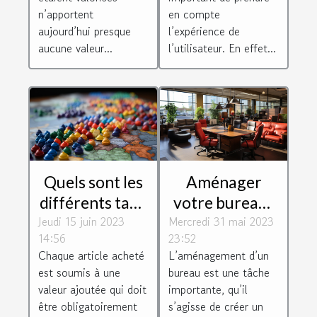
n’apportent
en compte
aujourd’hui presque
l’expérience de
aucune valeur...
l’utilisateur. En effet...
Quels sont les
Aménager
différents taux
votre bureau :
Jeudi 15 juin 2023
de TVA des
Mercredi 31 mai 2023
pourquoi vous
14:56
23:52
différentes
équiper d’un
Chaque article acheté
L’aménagement d’un
régions
mobilier de
est soumis à une
bureau est une tâche
européenne ?
bureau
valeur ajoutée qui doit
importante, qu’il
d’occasion ?
être obligatoirement
s’agisse de créer un