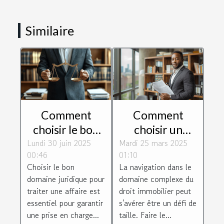
Similaire
Comment
Comment
choisir le bon
choisir un
Lundi 30 juin 2025
domaine
Mardi 25 mars 2025
avocat
00:46
01:10
juridique pour
spécialisé en
Choisir le bon
La navigation dans le
votre affaire ?
droit
domaine juridique pour
domaine complexe du
immobilier
traiter une affaire est
droit immobilier peut
essentiel pour garantir
s'avérer être un défi de
une prise en charge...
taille. Faire le...