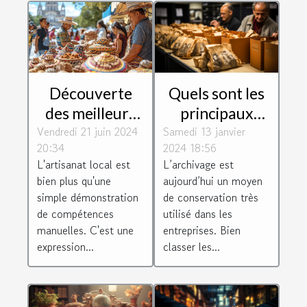
Quels sont les
Découverte
principaux
des meilleurs
Samedi 13 janvier
paramètres à
Vendredi 21 juin 2024
artisans locaux
2024 18:56
20:34
prendre en
: Comment ils
L’archivage est
L'artisanat local est
compte pour
façonnent
aujourd’hui un moyen
bien plus qu'une
bien classer les
l'identité
de conservation très
simple démonstration
archives ?
culturelle de
utilisé dans les
de compétences
entreprises. Bien
manuelles. C'est une
leur
classer les...
expression...
communauté