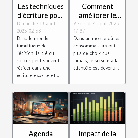
Les techniques
Comment
d'écriture pour
améliorer le
Dimanche 13 août
un magazine
Vendredi 4 août 2023
service client
2023 02:58
17:37
réussi
de votre
Dans le monde
Dans un monde où les
entreprise
tumultueux de
consommateurs ont
l'édition, la clé du
plus de choix que
succès peut souvent
jamais, le service à la
résider dans une
clientèle est devenu...
écriture experte et...
Impact de la
Agenda