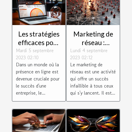
Les stratégies
Marketing de
efficaces pour
réseau :
Mardi 5 septembre
un
Lundi 4 septembre
quelques
2023 02:10
2023 02:12
référencement
conseils pour
Dans un monde où la
Le marketing de
réussi à
réussir dans ce
présence en ligne est
réseau est une activité
Toulouse
secteur
devenue cruciale pour
qui offre un succès
le succès d'une
infaillible à tous ceux
entreprise, le...
qui s'y lancent. Il est...