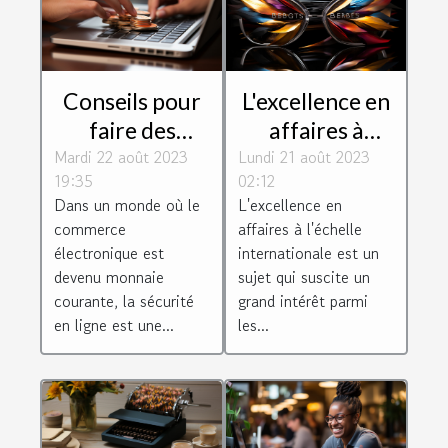
Conseils pour
L'excellence en
faire des
affaires à
Mardi 22 août 2023
achats en ligne
Lundi 21 août 2023
l'échelle
19:35
02:12
de manière
internationale
Dans un monde où le
L'excellence en
sécurisée
commerce
affaires à l'échelle
électronique est
internationale est un
devenu monnaie
sujet qui suscite un
courante, la sécurité
grand intérêt parmi
en ligne est une...
les...