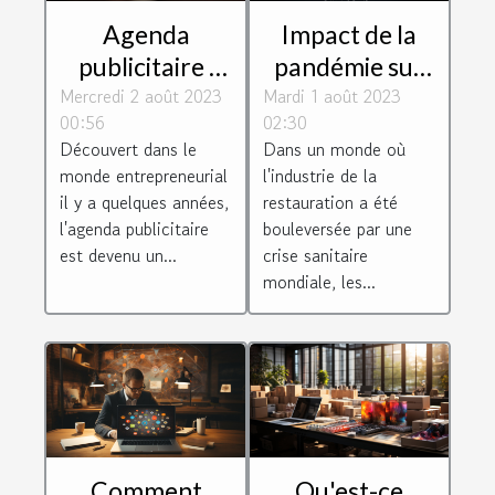
Impact de la
Agenda
pandémie sur
publicitaire :
Mardi 1 août 2023
les revenus des
Mercredi 2 août 2023
une véritable
02:30
00:56
livreurs Uber
opportunité
Dans un monde où
Découvert dans le
Eats
pour les
l'industrie de la
monde entrepreneurial
entreprises
restauration a été
il y a quelques années,
bouleversée par une
l'agenda publicitaire
crise sanitaire
est devenu un...
mondiale, les...
Comment
Qu'est-ce