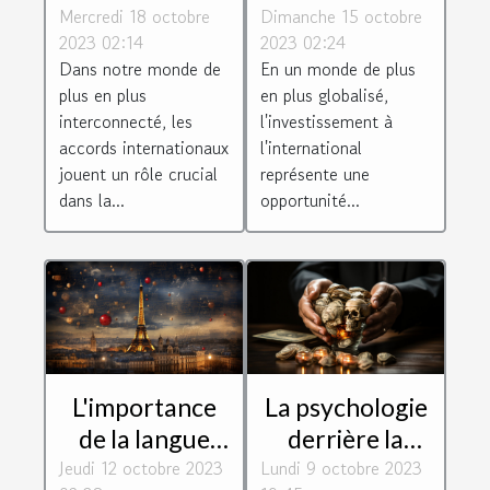
Mercredi 18 octobre
internationaux
Dimanche 15 octobre
défis et
2023 02:14
2023 02:24
sur les
opportunités
Dans notre monde de
En un monde de plus
avantages de la
pour les
plus en plus
en plus globalisé,
société
entreprises
interconnecté, les
l'investissement à
françaises
accords internationaux
l'international
jouent un rôle crucial
représente une
dans la...
opportunité...
L'importance
La psychologie
de la langue
derrière la
Jeudi 12 octobre 2023
française dans
Lundi 9 octobre 2023
rémunération