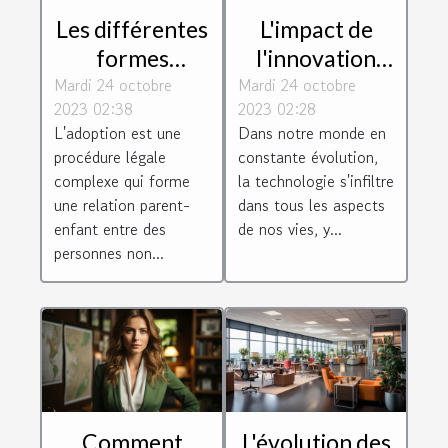
Les différentes
L'impact de
formes
l'innovation
Mardi 24 octobre
d'adoption
Mardi 24 octobre
technologique
2023 02:38
2023 02:28
selon le droit
sur le monde
L'adoption est une
Dans notre monde en
de la famille
juridique
procédure légale
constante évolution,
complexe qui forme
la technologie s'infiltre
une relation parent-
dans tous les aspects
enfant entre des
de nos vies, y...
personnes non...
Comment
L'évolution des