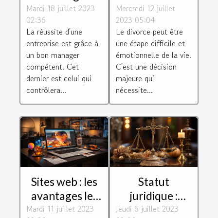
Mardi 18 juillet 2023
d'être un bon
Mercredi 12 juillet
procédure de
02:36
2023 05:04
manager
divorce?
La réussite d'une
Le divorce peut être
d'entreprise ?
entreprise est grâce à
une étape difficile et
un bon manager
émotionnelle de la vie.
compétent. Cet
C'est une décision
dernier est celui qui
majeure qui
contrôlera...
nécessite...
Sites web : les
Statut
avantages les
juridique :
Mardi 11 juillet 2023
plus
Jeudi 6 juillet 2023
Comment