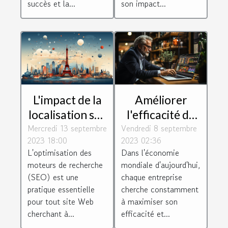
succès et la...
son impact...
web
L'impact de la
Améliorer
localisation sur
l'efficacité de
Mercredi 13 septembre
le SEO :
Vendredi 8 septembre
votre
2023 18:00
2023 02:36
pourquoi
entreprise
L'optimisation des
Dans l'économie
choisir un
grâce à
moteurs de recherche
mondiale d'aujourd'hui,
consultant à
l'optimisation
(SEO) est une
chaque entreprise
Paris
pratique essentielle
cherche constamment
pour tout site Web
à maximiser son
cherchant à...
efficacité et...