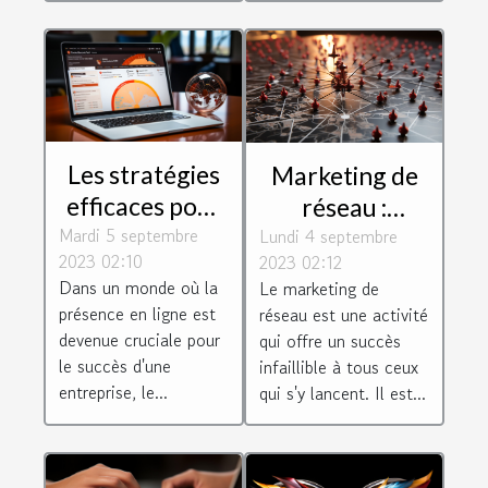
Les stratégies
Marketing de
efficaces pour
réseau :
Mardi 5 septembre
un
Lundi 4 septembre
quelques
2023 02:10
2023 02:12
référencement
conseils pour
Dans un monde où la
Le marketing de
réussi à
réussir dans ce
présence en ligne est
réseau est une activité
Toulouse
secteur
devenue cruciale pour
qui offre un succès
le succès d'une
infaillible à tous ceux
entreprise, le...
qui s'y lancent. Il est...