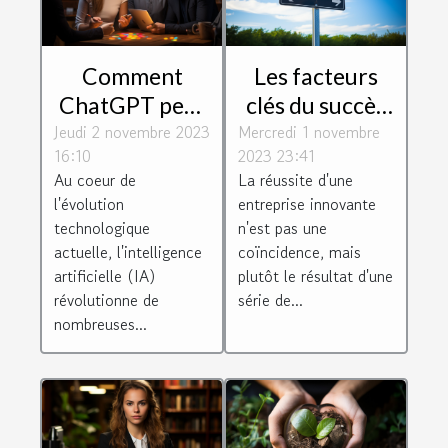
Comment
Les facteurs
ChatGPT peut
clés du succès
Jeudi 2 novembre 2023
dynamiser
Mercredi 1 novembre
des entreprises
16:10
2023 23:41
votre relation
innovantes
Au coeur de
La réussite d'une
client
l'évolution
entreprise innovante
technologique
n'est pas une
actuelle, l'intelligence
coïncidence, mais
artificielle (IA)
plutôt le résultat d'une
révolutionne de
série de...
nombreuses...