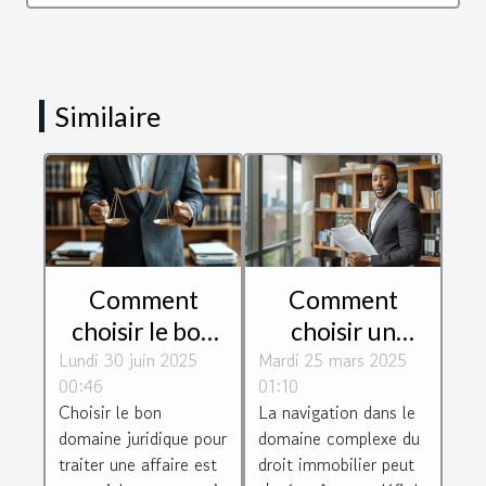
Similaire
Comment
Comment
choisir le bon
choisir un
Lundi 30 juin 2025
domaine
Mardi 25 mars 2025
avocat
00:46
01:10
juridique pour
spécialisé en
Choisir le bon
La navigation dans le
votre affaire ?
droit
domaine juridique pour
domaine complexe du
immobilier
traiter une affaire est
droit immobilier peut