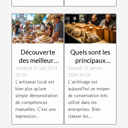
Quels sont les
Découverte
principaux
des meilleurs
Samedi 13 janvier
paramètres à
Vendredi 21 juin 2024
artisans locaux
2024 18:56
20:34
prendre en
: Comment ils
L’archivage est
L'artisanat local est
compte pour
façonnent
aujourd’hui un moyen
bien plus qu'une
bien classer les
l'identité
de conservation très
simple démonstration
archives ?
culturelle de
utilisé dans les
de compétences
entreprises. Bien
manuelles. C'est une
leur
classer les...
expression...
communauté