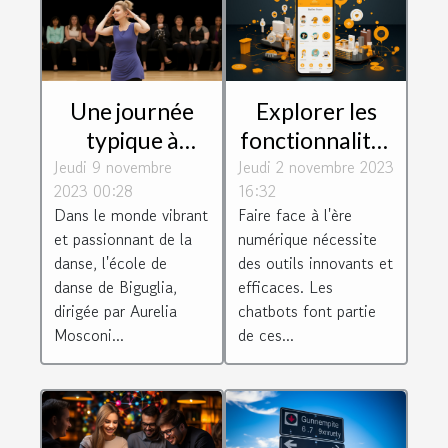
Une journée
Explorer les
typique à
fonctionnalités
Jeudi 9 novembre
l'école de
Jeudi 2 novembre 2023
de Botnation
2023 00:28
16:32
danse de
pour créer un
Dans le monde vibrant
Faire face à l'ère
Biguglia dirigée
chatbot
et passionnant de la
numérique nécessite
par Aurelia
efficace
danse, l'école de
des outils innovants et
Mosconi
danse de Biguglia,
efficaces. Les
dirigée par Aurelia
chatbots font partie
Mosconi...
de ces...