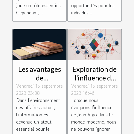
joue un rôle essentiel.
opportunités pour les
Cependant,...
individus...
Les avantages
Exploration de
de
l'influence de
Vendredi 15 septembre
l'Inforegistre
Vendredi 15 septembre
Jean Vigo dans
2023 23:08
2023 16:46
pour les
les
Dans l'environnement
Lorsque nous
entreprises
technologies
des affaires actuel,
évoquons l'influence
modernes, les
l'information est
de Jean Vigo dans le
jeux et les
devenue un atout
monde moderne, nous
essentiel pour le
ne pouvons ignorer
loisirs sur le