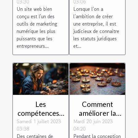
03:30
03:06
importants
choisir le bon
Un site web bien
Lorsque l’on a
d'avoir un site
pour son
conçu est l'un des
l’ambition de créer
web
entreprise ?
outils de marketing
une entreprise, il est
numérique les plus
judicieux de connaitre
puissants que les
les statuts juridiques
entrepreneurs...
et...
Les
Comment
compétences à
améliorer la
Samedi 1 juillet 2023
fortes valeurs
Mardi 20 juin 2023
navigation de
03:38
04:20
ajoutées que
votre page
Des centaines de
Pendant la conception