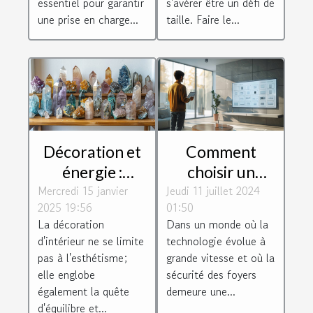
essentiel pour garantir
s'avérer être un défi de
une prise en charge...
taille. Faire le...
Décoration et
Comment
énergie :
choisir un
Mercredi 15 janvier
harmoniser
Jeudi 11 juillet 2024
système
2025 19:56
01:50
votre espace
d'alarme
La décoration
Dans un monde où la
avec des
respectueux de
d'intérieur ne se limite
technologie évolue à
minéraux
la vie privée
pas à l'esthétisme;
grande vitesse et où la
elle englobe
sécurité des foyers
également la quête
demeure une...
d'équilibre et...