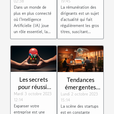
02:38
19:45
le monde de
des dirigeants :
Dans un monde de
La rémunération des
l'IA
motivation ou
plus en plus connecté
dirigeants est un sujet
récompense ?
où l'Intelligence
d'actualité qui fait
Artificielle (IA) joue
régulièrement les gros
un rôle essentiel, la...
titres, suscitant...
Les secrets
Tendances
pour réussir
émergentes
Mardi 3 octobre 2023
l'expansion de
Lundi 2 octobre 2023
dans
12:14
15:14
votre
l'écosystème
Expanser votre
La scène des startups
entreprise
des startups
entreprise est une
est en constante