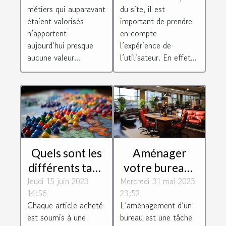
recherchent
web ?
métiers qui auparavant
du site, il est
les entreprises
étaient valorisés
important de prendre
n’apportent
en compte
aujourd’hui presque
l’expérience de
aucune valeur...
l’utilisateur. En effet...
Quels sont les
Aménager
différents taux
votre bureau :
Jeudi 15 juin 2023
de TVA des
Mercredi 31 mai 2023
pourquoi vous
14:56
23:52
différentes
équiper d’un
Chaque article acheté
L’aménagement d’un
régions
mobilier de
est soumis à une
bureau est une tâche