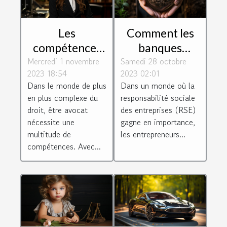
Les
Comment les
compétences
banques
Mercredi 1 novembre
essentielles
Samedi 28 octobre
éthiques
2023 18:54
2023 02:01
requises pour
soutiennent les
Dans le monde de plus
Dans un monde où la
être un avocat
entrepreneurs
en plus complexe du
responsabilité sociale
efficace
socialement
droit, être avocat
des entreprises (RSE)
responsables
nécessite une
gagne en importance,
multitude de
les entrepreneurs...
compétences. Avec...