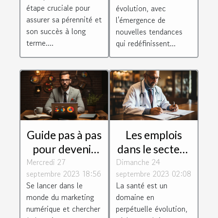
étape cruciale pour
évolution, avec
assurer sa pérennité et
l'émergence de
son succès à long
nouvelles tendances
terme....
qui redéfinissent...
Guide pas à pas
Les emplois
pour devenir
dans le secteur
Mercredi 27
consultant
Dimanche 24
de la santé :
septembre 2023 18:56
septembre 2023 02:08
Google Ads
perspectives et
Se lancer dans le
La santé est un
défis
monde du marketing
domaine en
numérique et chercher
perpétuelle évolution,