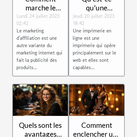
marche le
qu'une
Lundi 24 juillet 2023
marketing
Jeudi 20 juillet 2023
imprimerie en
02:42
18:42
d'affiliation et
ligne ?
Le marketing
Une imprimerie en
quels sont ses
d'affiliation est une
ligne est une
atouts et ses
autre variante du
imprimerie qui opère
défauts ?
marketing internet qui
principalement sur le
fait la publicité des
web et elles sont
produits...
capables...
Quels sont les
Comment
avantages
enclencher une