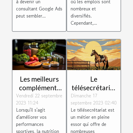
à devenir un
où les emplois sont
consultant Google Ads
nombreux et
peut sembler...
diversifiés.
Cependant,...
Les meilleurs
Le
compléments
télésecrétariat
Vendredi 22 septembre
alimentaires
Dimanche 17
: un métier
2023 11:24
septembre 2023 02:40
pour booster
d'avenir
Lorsqu'il s'agit
Le télésecrétariat est
vos
d'améliorer vos
un métier en pleine
performances
performances
essor qui offre de
sportives
sportives, la nutrition
nombreuses