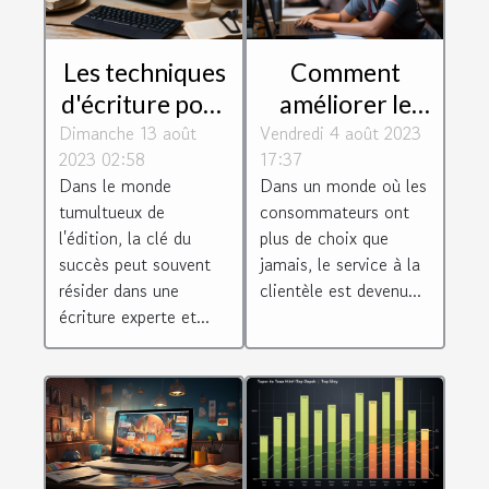
Les techniques
Comment
d'écriture pour
améliorer le
Dimanche 13 août
un magazine
Vendredi 4 août 2023
service client
2023 02:58
17:37
réussi
de votre
Dans le monde
Dans un monde où les
entreprise
tumultueux de
consommateurs ont
l'édition, la clé du
plus de choix que
succès peut souvent
jamais, le service à la
résider dans une
clientèle est devenu...
écriture experte et...