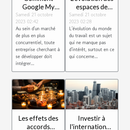
Google My
espaces de
Samedi 21 octobre
Business peut
Samedi 21 octobre
travail : le cas
2023 02:42
2023 02:28
aider les
de Toulouse
Au sein d'un marché
L'évolution du monde
entreprises à
Blagnac
de plus en plus
du travail est un sujet
se développer
concurrentiel, toute
qui ne manque pas
entreprise cherchant à
d'intérêt, surtout en ce
se développer doit
qui concerne...
intégrer...
Les effets des
Investir à
accords
l'international :