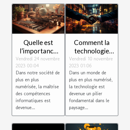
Quelle est
Comment la
l’importance
technologie
Vendredi 24 novembre
de suivre une
Vendredi 10 novembre
façonne les
2023 00:04
2023 01:06
formation en
connexions
Dans notre société de
Dans un monde de
informatique ?
d'entreprise
plus en plus
plus en plus numérisé,
numérisée, la maîtrise
la technologie est
des compétences
devenue un pilier
informatiques est
fondamental dans le
devenue...
paysage...