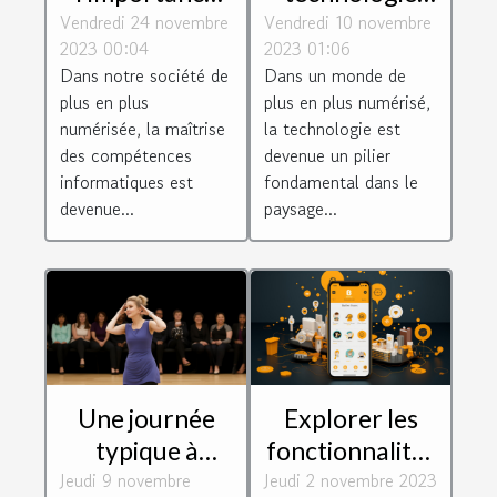
Vendredi 24 novembre
de suivre une
Vendredi 10 novembre
façonne les
2023 00:04
2023 01:06
formation en
connexions
Dans notre société de
Dans un monde de
informatique ?
d'entreprise
plus en plus
plus en plus numérisé,
numérisée, la maîtrise
la technologie est
des compétences
devenue un pilier
informatiques est
fondamental dans le
devenue...
paysage...
Une journée
Explorer les
typique à
fonctionnalités
Jeudi 9 novembre
l'école de
Jeudi 2 novembre 2023
de Botnation