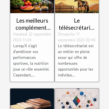
Les meilleurs
Le
compléments
télésecrétariat
Vendredi 22 septembre
alimentaires
Dimanche 17
: un métier
2023 11:24
septembre 2023 02:40
pour booster
d'avenir
Lorsqu'il s'agit
Le télésecrétariat est
vos
d'améliorer vos
un métier en pleine
performances
performances
essor qui offre de
sportives
sportives, la nutrition
nombreuses
joue un rôle essentiel.
opportunités pour les
Cependant,...
individus...