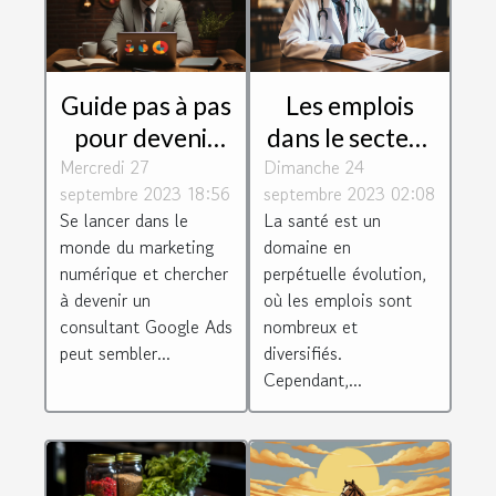
Guide pas à pas
Les emplois
pour devenir
dans le secteur
Mercredi 27
consultant
Dimanche 24
de la santé :
septembre 2023 18:56
septembre 2023 02:08
Google Ads
perspectives et
Se lancer dans le
La santé est un
défis
monde du marketing
domaine en
numérique et chercher
perpétuelle évolution,
à devenir un
où les emplois sont
consultant Google Ads
nombreux et
peut sembler...
diversifiés.
Cependant,...