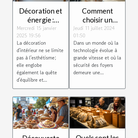
Décoration et
Comment
énergie :
choisir un
Mercredi 15 janvier
harmoniser
Jeudi 11 juillet 2024
système
2025 19:56
01:50
votre espace
d'alarme
La décoration
Dans un monde où la
avec des
respectueux de
d'intérieur ne se limite
technologie évolue à
minéraux
la vie privée
pas à l'esthétisme;
grande vitesse et où la
elle englobe
sécurité des foyers
également la quête
demeure une...
d'équilibre et...
Quels sont les
Découverte