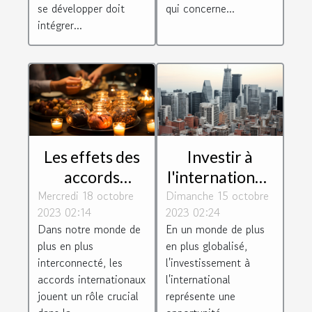
se développer doit
qui concerne...
intégrer...
Les effets des
Investir à
accords
l'international :
Mercredi 18 octobre
internationaux
Dimanche 15 octobre
défis et
2023 02:14
2023 02:24
sur les
opportunités
Dans notre monde de
En un monde de plus
avantages de la
pour les
plus en plus
en plus globalisé,
société
entreprises
interconnecté, les
l'investissement à
françaises
accords internationaux
l'international
jouent un rôle crucial
représente une