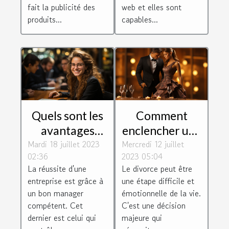
fait la publicité des
web et elles sont
produits...
capables...
Quels sont les
Comment
avantages
enclencher une
Mardi 18 juillet 2023
d'être un bon
Mercredi 12 juillet
procédure de
02:36
2023 05:04
manager
divorce?
La réussite d'une
Le divorce peut être
d'entreprise ?
entreprise est grâce à
une étape difficile et
un bon manager
émotionnelle de la vie.
compétent. Cet
C'est une décision
dernier est celui qui
majeure qui