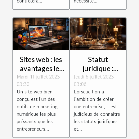
contrôlera...
nécessite...
Sites web : les
Statut
avantages les
juridique :
Mardi 11 juillet 2023
plus
Jeudi 6 juillet 2023
Comment
03:30
03:06
importants
choisir le bon
Un site web bien
Lorsque l’on a
d'avoir un site
pour son
conçu est l'un des
l’ambition de créer
web
entreprise ?
outils de marketing
une entreprise, il est
numérique les plus
judicieux de connaitre
puissants que les
les statuts juridiques
entrepreneurs...
et...