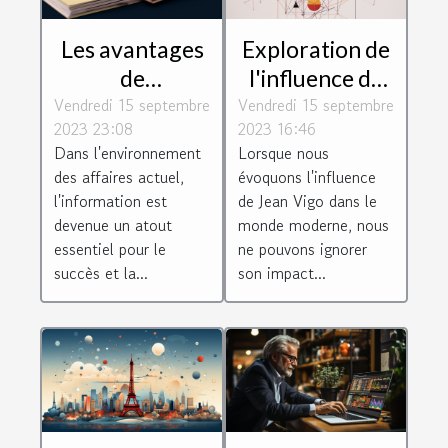
Les avantages
Exploration de
de
l'influence de
Vendredi 15 septembre
l'Inforegistre
Vendredi 15 septembre
Jean Vigo dans
2023 23:08
2023 16:46
pour les
les
Dans l'environnement
Lorsque nous
entreprises
technologies
des affaires actuel,
évoquons l'influence
modernes, les
l'information est
de Jean Vigo dans le
jeux et les
devenue un atout
monde moderne, nous
essentiel pour le
ne pouvons ignorer
loisirs sur le
succès et la...
son impact...
web