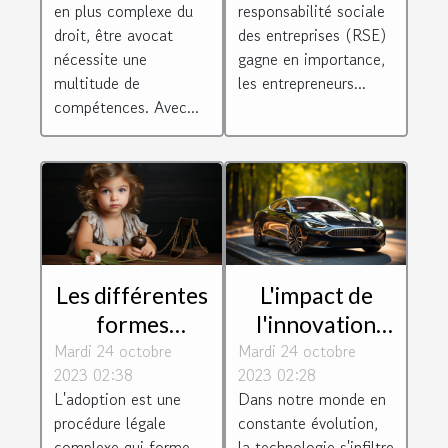
en plus complexe du
responsabilité sociale
efficace
socialement
droit, être avocat
des entreprises (RSE)
responsables
nécessite une
gagne en importance,
multitude de
les entrepreneurs...
compétences. Avec...
Les différentes
L'impact de
formes
l'innovation
Mardi 24 octobre
d'adoption
Mardi 24 octobre
technologique
2023 02:38
2023 02:28
selon le droit
sur le monde
L'adoption est une
Dans notre monde en
de la famille
juridique
procédure légale
constante évolution,
complexe qui forme
la technologie s'infiltre