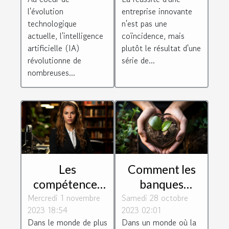
client
l'évolution
entreprise innovante
technologique
n'est pas une
actuelle, l'intelligence
coïncidence, mais
artificielle (IA)
plutôt le résultat d'une
révolutionne de
série de...
nombreuses...
Les
Comment les
compétences
banques
Mercredi 1 novembre
essentielles
Samedi 28 octobre
éthiques
2023 18:54
2023 02:01
requises pour
soutiennent les
Dans le monde de plus
Dans un monde où la
être un avocat
entrepreneurs