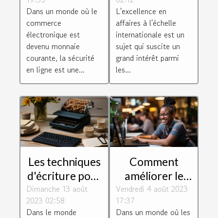
de manière
internationale
Dans un monde où le
L'excellence en
sécurisée
commerce
affaires à l'échelle
électronique est
internationale est un
devenu monnaie
sujet qui suscite un
courante, la sécurité
grand intérêt parmi
en ligne est une...
les...
Les techniques
Comment
d'écriture pour
améliorer le
Dimanche 13 août
un magazine
Vendredi 4 août 2023
service client
2023 02:58
17:37
réussi
de votre
Dans le monde
Dans un monde où les
entreprise