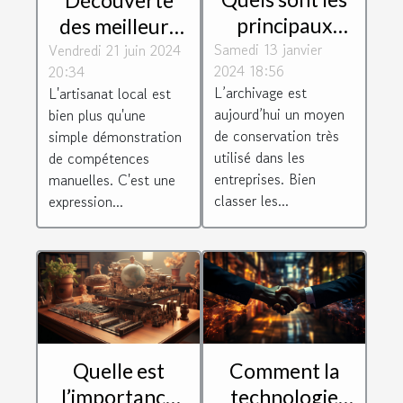
principaux
des meilleurs
Samedi 13 janvier
paramètres à
Vendredi 21 juin 2024
artisans locaux
2024 18:56
20:34
prendre en
: Comment ils
L’archivage est
L'artisanat local est
compte pour
façonnent
aujourd’hui un moyen
bien plus qu'une
bien classer les
l'identité
de conservation très
simple démonstration
archives ?
culturelle de
utilisé dans les
de compétences
entreprises. Bien
manuelles. C'est une
leur
classer les...
expression...
communauté
Quelle est
Comment la
l’importance
technologie