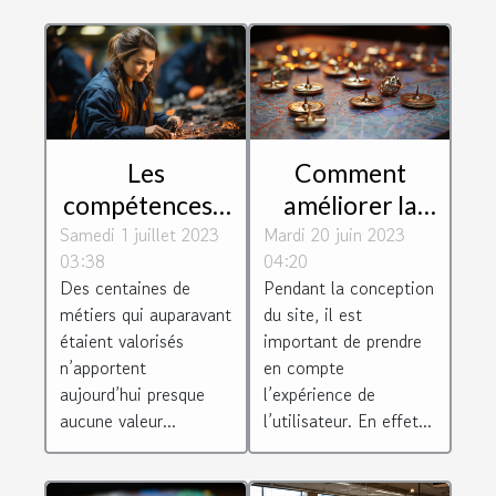
Les
Comment
compétences à
améliorer la
Samedi 1 juillet 2023
fortes valeurs
Mardi 20 juin 2023
navigation de
03:38
04:20
ajoutées que
votre page
Des centaines de
Pendant la conception
recherchent
web ?
métiers qui auparavant
du site, il est
les entreprises
étaient valorisés
important de prendre
n’apportent
en compte
aujourd’hui presque
l’expérience de
aucune valeur...
l’utilisateur. En effet...