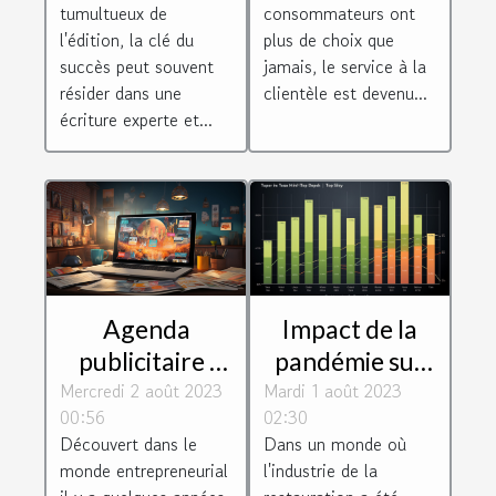
tumultueux de
consommateurs ont
l'édition, la clé du
plus de choix que
succès peut souvent
jamais, le service à la
résider dans une
clientèle est devenu...
écriture experte et...
Impact de la
Agenda
pandémie sur
publicitaire :
Mardi 1 août 2023
les revenus des
Mercredi 2 août 2023
une véritable
02:30
00:56
livreurs Uber
opportunité
Dans un monde où
Découvert dans le
Eats
pour les
l'industrie de la
monde entrepreneurial
entreprises