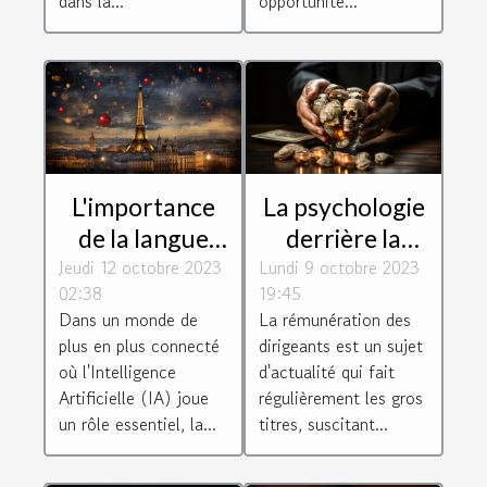
dans la...
opportunité...
L'importance
La psychologie
de la langue
derrière la
Jeudi 12 octobre 2023
française dans
Lundi 9 octobre 2023
rémunération
02:38
19:45
le monde de
des dirigeants :
Dans un monde de
La rémunération des
l'IA
motivation ou
plus en plus connecté
dirigeants est un sujet
récompense ?
où l'Intelligence
d'actualité qui fait
Artificielle (IA) joue
régulièrement les gros
un rôle essentiel, la...
titres, suscitant...