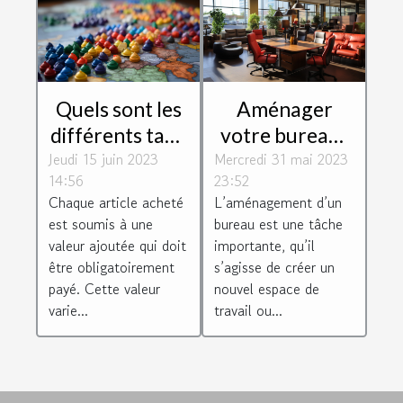
Quels sont les
Aménager
différents taux
votre bureau :
Jeudi 15 juin 2023
de TVA des
Mercredi 31 mai 2023
pourquoi vous
14:56
23:52
différentes
équiper d’un
Chaque article acheté
L’aménagement d’un
régions
mobilier de
est soumis à une
bureau est une tâche
européenne ?
bureau
valeur ajoutée qui doit
importante, qu’il
d’occasion ?
être obligatoirement
s’agisse de créer un
payé. Cette valeur
nouvel espace de
varie...
travail ou...