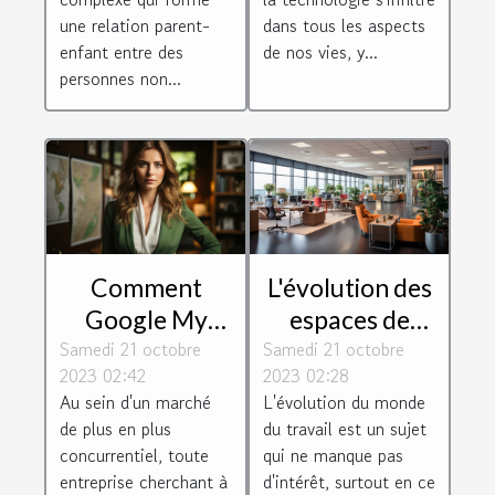
une relation parent-
dans tous les aspects
enfant entre des
de nos vies, y...
personnes non...
Comment
L'évolution des
Google My
espaces de
Samedi 21 octobre
Business peut
Samedi 21 octobre
travail : le cas
2023 02:42
2023 02:28
aider les
de Toulouse
Au sein d'un marché
L'évolution du monde
entreprises à
Blagnac
de plus en plus
du travail est un sujet
se développer
concurrentiel, toute
qui ne manque pas
entreprise cherchant à
d'intérêt, surtout en ce