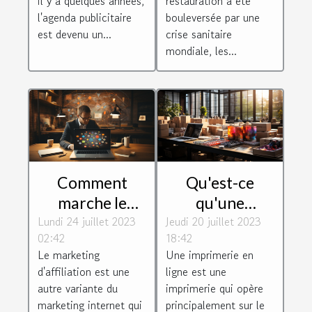
restauration a été
il y a quelques années,
bouleversée par une
l'agenda publicitaire
crise sanitaire
est devenu un...
mondiale, les...
Comment
Qu'est-ce
marche le
qu'une
Lundi 24 juillet 2023
marketing
Jeudi 20 juillet 2023
imprimerie en
02:42
18:42
d'affiliation et
ligne ?
Le marketing
Une imprimerie en
quels sont ses
d'affiliation est une
ligne est une
atouts et ses
autre variante du
imprimerie qui opère
défauts ?
marketing internet qui
principalement sur le