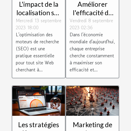
L'impact de la
Améliorer
localisation sur
l'efficacité de
Mercredi 13 septembre
le SEO :
Vendredi 8 septembre
votre
2023 18:00
2023 02:36
pourquoi
entreprise
L'optimisation des
Dans l'économie
choisir un
grâce à
moteurs de recherche
mondiale d'aujourd'hui,
consultant à
l'optimisation
(SEO) est une
chaque entreprise
Paris
pratique essentielle
cherche constamment
pour tout site Web
à maximiser son
cherchant à...
efficacité et...
Les stratégies
Marketing de