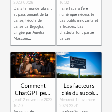
2023 00:28
16:32
danse de
pour créer un
Dans le monde vibrant
Faire face à l'ère
Biguglia dirigée
chatbot
et passionnant de la
numérique nécessite
par Aurelia
efficace
danse, l'école de
des outils innovants et
Mosconi
danse de Biguglia,
efficaces. Les
dirigée par Aurelia
chatbots font partie
Mosconi...
de ces...
Comment
Les facteurs
ChatGPT peut
clés du succès
Jeudi 2 novembre 2023
dynamiser
Mercredi 1 novembre
des entreprises
16:10
2023 23:41
votre relation
innovantes
Au coeur de
La réussite d'une