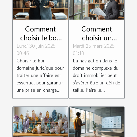
Comment
Comment
choisir le bon
choisir un
Lundi 30 juin 2025
domaine
Mardi 25 mars 2025
avocat
00:46
01:10
juridique pour
spécialisé en
Choisir le bon
La navigation dans le
votre affaire ?
droit
domaine juridique pour
domaine complexe du
immobilier
traiter une affaire est
droit immobilier peut
essentiel pour garantir
s'avérer être un défi de
une prise en charge...
taille. Faire le...