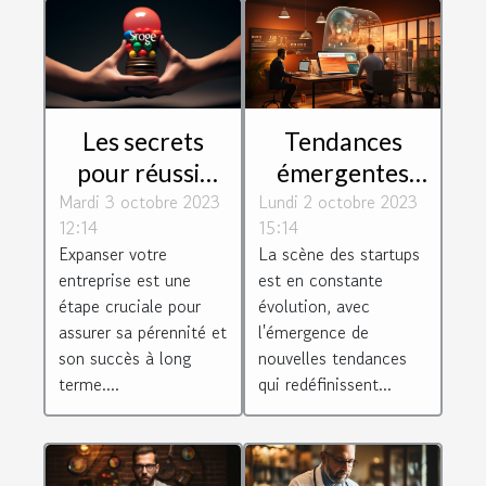
Les secrets
Tendances
pour réussir
émergentes
Mardi 3 octobre 2023
l'expansion de
Lundi 2 octobre 2023
dans
12:14
15:14
votre
l'écosystème
Expanser votre
La scène des startups
entreprise
des startups
entreprise est une
est en constante
étape cruciale pour
évolution, avec
assurer sa pérennité et
l'émergence de
son succès à long
nouvelles tendances
terme....
qui redéfinissent...