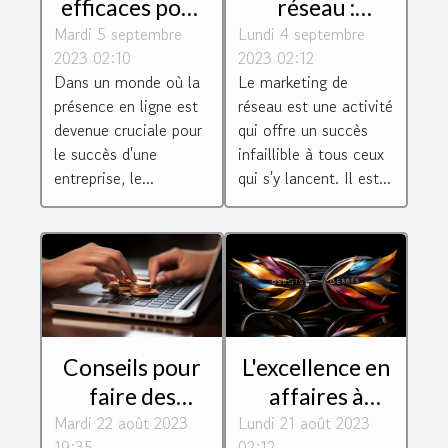
efficaces pour
réseau :
Mardi 5 septembre
un
Lundi 4 septembre
quelques
2023 02:10
2023 02:12
référencement
conseils pour
Dans un monde où la
Le marketing de
réussi à
réussir dans ce
présence en ligne est
réseau est une activité
Toulouse
secteur
devenue cruciale pour
qui offre un succès
le succès d'une
infaillible à tous ceux
entreprise, le...
qui s'y lancent. Il est...
Conseils pour
L'excellence en
faire des
affaires à
Mardi 22 août 2023
achats en ligne
Lundi 21 août 2023
l'échelle
19:35
02:12