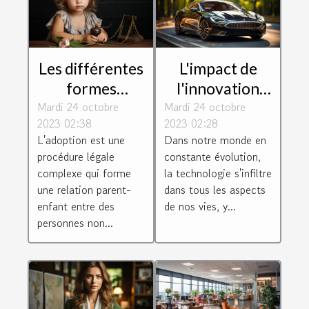
Les différentes
L'impact de
formes
l'innovation
Mardi 24 octobre
d'adoption
Mardi 24 octobre
technologique
2023 02:38
2023 02:28
selon le droit
sur le monde
L'adoption est une
Dans notre monde en
de la famille
juridique
procédure légale
constante évolution,
complexe qui forme
la technologie s'infiltre
une relation parent-
dans tous les aspects
enfant entre des
de nos vies, y...
personnes non...