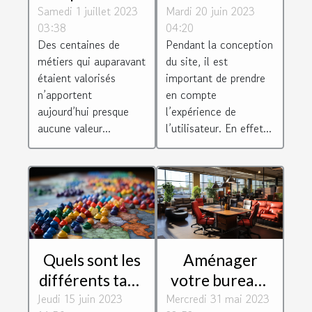
Samedi 1 juillet 2023
fortes valeurs
Mardi 20 juin 2023
navigation de
03:38
04:20
ajoutées que
votre page
Des centaines de
Pendant la conception
recherchent
web ?
métiers qui auparavant
du site, il est
les entreprises
étaient valorisés
important de prendre
n’apportent
en compte
aujourd’hui presque
l’expérience de
aucune valeur...
l’utilisateur. En effet...
Quels sont les
Aménager
différents taux
votre bureau :
Jeudi 15 juin 2023
de TVA des
Mercredi 31 mai 2023
pourquoi vous