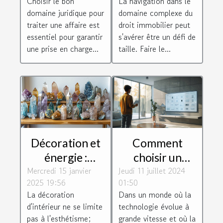
Choisir le bon
La navigation dans le
votre affaire ?
droit
domaine juridique pour
domaine complexe du
immobilier
traiter une affaire est
droit immobilier peut
essentiel pour garantir
s'avérer être un défi de
une prise en charge...
taille. Faire le...
Décoration et
Comment
énergie :
choisir un
Mercredi 15 janvier
harmoniser
Jeudi 11 juillet 2024
système
2025 19:56
01:50
votre espace
d'alarme
La décoration
Dans un monde où la
avec des
respectueux de
d'intérieur ne se limite
technologie évolue à
minéraux
la vie privée
pas à l'esthétisme;
grande vitesse et où la