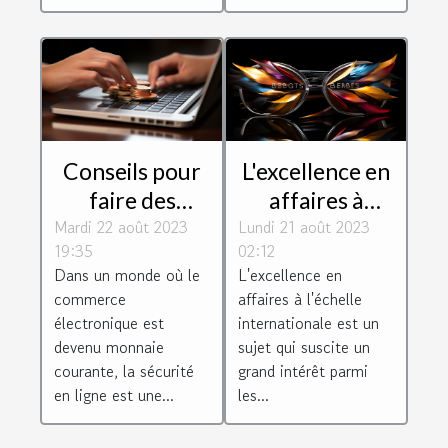
Conseils pour
L'excellence en
faire des
affaires à
Mardi 22 août 2023
achats en ligne
Lundi 21 août 2023
l'échelle
19:35
02:12
de manière
internationale
Dans un monde où le
L'excellence en
sécurisée
commerce
affaires à l'échelle
électronique est
internationale est un
devenu monnaie
sujet qui suscite un
courante, la sécurité
grand intérêt parmi
en ligne est une...
les...