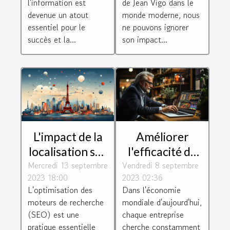
l'information est
de Jean Vigo dans le
jeux et les
devenue un atout
monde moderne, nous
essentiel pour le
ne pouvons ignorer
loisirs sur le
succès et la...
son impact...
web
L'impact de la
Améliorer
localisation sur
l'efficacité de
Mercredi 13 septembre
le SEO :
Vendredi 8 septembre
votre
2023 18:00
2023 02:36
pourquoi
entreprise
L'optimisation des
Dans l'économie
choisir un
grâce à
moteurs de recherche
mondiale d'aujourd'hui,
consultant à
l'optimisation
(SEO) est une
chaque entreprise
Paris
pratique essentielle
cherche constamment