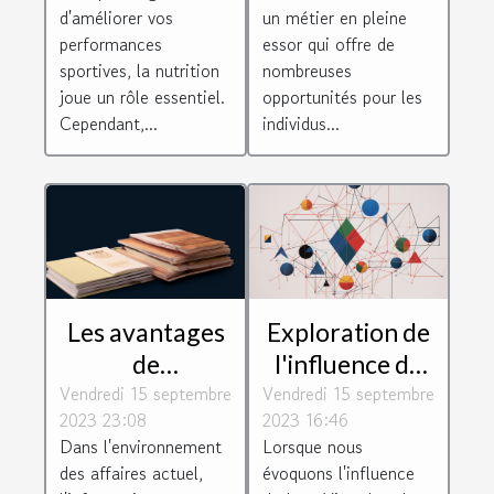
vos
d'améliorer vos
un métier en pleine
performances
performances
essor qui offre de
sportives
sportives, la nutrition
nombreuses
joue un rôle essentiel.
opportunités pour les
Cependant,...
individus...
Les avantages
Exploration de
de
l'influence de
Vendredi 15 septembre
l'Inforegistre
Vendredi 15 septembre
Jean Vigo dans
2023 23:08
2023 16:46
pour les
les
Dans l'environnement
Lorsque nous
entreprises
technologies
des affaires actuel,
évoquons l'influence
modernes, les