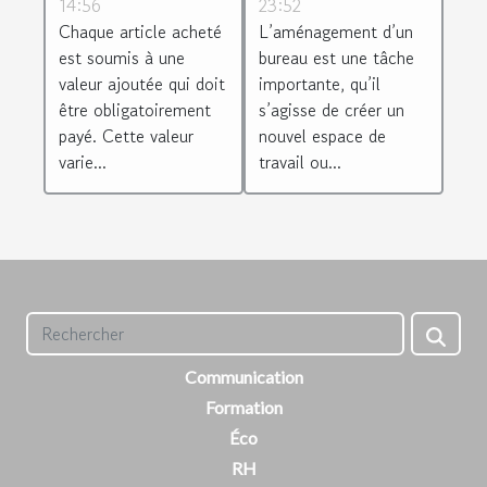
14:56
23:52
différentes
équiper d’un
Chaque article acheté
L’aménagement d’un
régions
mobilier de
est soumis à une
bureau est une tâche
européenne ?
bureau
valeur ajoutée qui doit
importante, qu’il
d’occasion ?
être obligatoirement
s’agisse de créer un
payé. Cette valeur
nouvel espace de
varie...
travail ou...
Communication
Formation
Éco
RH