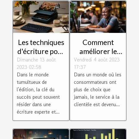
Les techniques
Comment
d'écriture pour
améliorer le
Dimanche 13 août
un magazine
Vendredi 4 août 2023
service client
2023 02:58
17:37
réussi
de votre
Dans le monde
Dans un monde où les
entreprise
tumultueux de
consommateurs ont
l'édition, la clé du
plus de choix que
succès peut souvent
jamais, le service à la
résider dans une
clientèle est devenu...
écriture experte et...