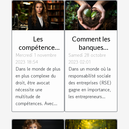
Les
Comment les
compétences
banques
Mercredi 1 novembre
essentielles
Samedi 28 octobre
éthiques
2023 18:54
2023 02:01
requises pour
soutiennent les
Dans le monde de plus
Dans un monde où la
être un avocat
entrepreneurs
en plus complexe du
responsabilité sociale
efficace
socialement
droit, être avocat
des entreprises (RSE)
responsables
nécessite une
gagne en importance,
multitude de
les entrepreneurs...
compétences. Avec...