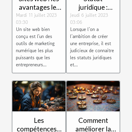
avantages les
juridique :
Mardi 11 juillet 2023
plus
Jeudi 6 juillet 2023
Comment
03:30
03:06
importants
choisir le bon
Un site web bien
Lorsque l’on a
d'avoir un site
pour son
conçu est l'un des
l’ambition de créer
web
entreprise ?
outils de marketing
une entreprise, il est
numérique les plus
judicieux de connaitre
puissants que les
les statuts juridiques
entrepreneurs...
et...
Les
Comment
compétences à
améliorer la