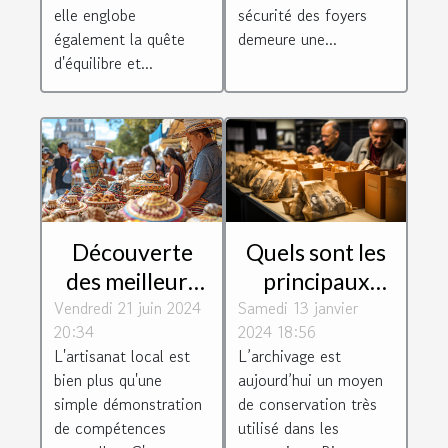
elle englobe
sécurité des foyers
également la quête
demeure une...
d'équilibre et...
Quels sont les
Découverte
principaux
des meilleurs
Samedi 13 janvier
paramètres à
Vendredi 21 juin 2024
artisans locaux
2024 18:56
20:34
prendre en
: Comment ils
L’archivage est
L'artisanat local est
compte pour
façonnent
aujourd’hui un moyen
bien plus qu'une
bien classer les
l'identité
de conservation très
simple démonstration
archives ?
culturelle de
utilisé dans les
de compétences