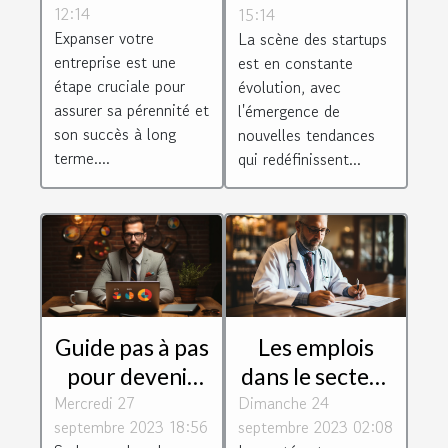
12:14
15:14
votre
l'écosystème
Expanser votre
La scène des startups
entreprise
des startups
entreprise est une
est en constante
étape cruciale pour
évolution, avec
assurer sa pérennité et
l'émergence de
son succès à long
nouvelles tendances
terme....
qui redéfinissent...
Guide pas à pas
Les emplois
pour devenir
dans le secteur
Mercredi 27
consultant
Dimanche 24
de la santé :
septembre 2023 18:56
septembre 2023 02:08
Google Ads
perspectives et