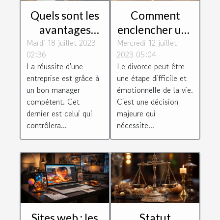
Quels sont les
Comment
avantages
enclencher une
Mardi 18 juillet 2023
d'être un bon
Mercredi 12 juillet
procédure de
02:36
2023 05:04
manager
divorce?
La réussite d'une
Le divorce peut être
d'entreprise ?
entreprise est grâce à
une étape difficile et
un bon manager
émotionnelle de la vie.
compétent. Cet
C'est une décision
dernier est celui qui
majeure qui
contrôlera...
nécessite...
Sites web : les
Statut