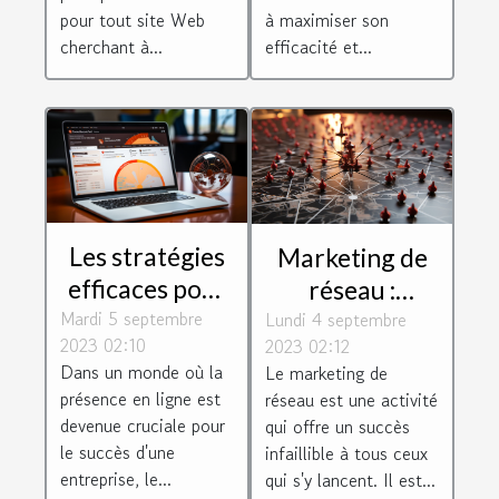
pour tout site Web
à maximiser son
cherchant à...
efficacité et...
Les stratégies
Marketing de
efficaces pour
réseau :
Mardi 5 septembre
un
Lundi 4 septembre
quelques
2023 02:10
2023 02:12
référencement
conseils pour
Dans un monde où la
Le marketing de
réussi à
réussir dans ce
présence en ligne est
réseau est une activité
Toulouse
secteur
devenue cruciale pour
qui offre un succès
le succès d'une
infaillible à tous ceux
entreprise, le...
qui s'y lancent. Il est...