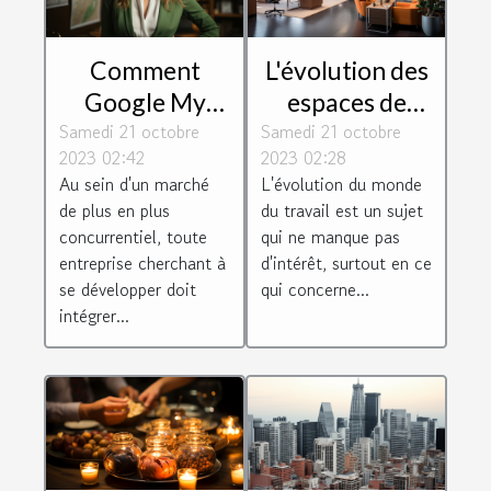
Comment
L'évolution des
Google My
espaces de
Samedi 21 octobre
Business peut
Samedi 21 octobre
travail : le cas
2023 02:42
2023 02:28
aider les
de Toulouse
Au sein d'un marché
L'évolution du monde
entreprises à
Blagnac
de plus en plus
du travail est un sujet
se développer
concurrentiel, toute
qui ne manque pas
entreprise cherchant à
d'intérêt, surtout en ce
se développer doit
qui concerne...
intégrer...