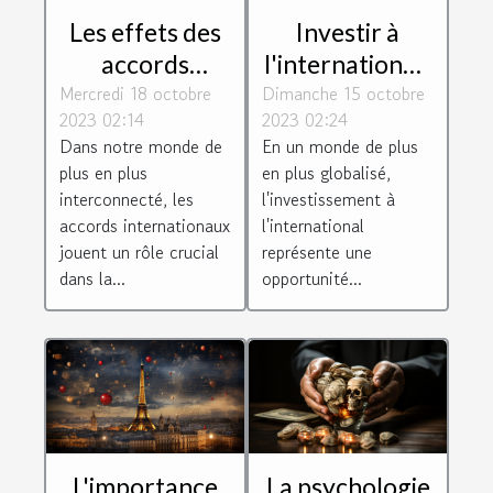
Les effets des
Investir à
accords
l'international :
Mercredi 18 octobre
internationaux
Dimanche 15 octobre
défis et
2023 02:14
2023 02:24
sur les
opportunités
Dans notre monde de
En un monde de plus
avantages de la
pour les
plus en plus
en plus globalisé,
société
entreprises
interconnecté, les
l'investissement à
françaises
accords internationaux
l'international
jouent un rôle crucial
représente une
dans la...
opportunité...
L'importance
La psychologie