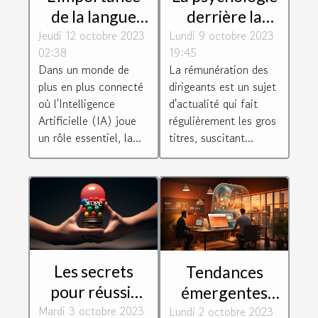
de la langue
derrière la
Jeudi 12 octobre 2023
française dans
Lundi 9 octobre 2023
rémunération
02:38
19:45
le monde de
des dirigeants :
Dans un monde de
La rémunération des
l'IA
motivation ou
plus en plus connecté
dirigeants est un sujet
récompense ?
où l'Intelligence
d'actualité qui fait
Artificielle (IA) joue
régulièrement les gros
un rôle essentiel, la...
titres, suscitant...
Les secrets
Tendances
pour réussir
émergentes
Mardi 3 octobre 2023
l'expansion de
Lundi 2 octobre 2023
dans