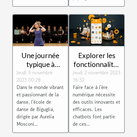
Une journée
Explorer les
typique à
fonctionnalités
Jeudi 9 novembre
l'école de
Jeudi 2 novembre 2023
de Botnation
2023 00:28
16:32
danse de
pour créer un
Dans le monde vibrant
Faire face à l'ère
Biguglia dirigée
chatbot
et passionnant de la
numérique nécessite
par Aurelia
efficace
danse, l'école de
des outils innovants et
Mosconi
danse de Biguglia,
efficaces. Les
dirigée par Aurelia
chatbots font partie
Mosconi...
de ces...