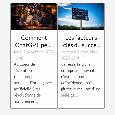
Comment
Les facteurs
ChatGPT peut
clés du succès
Jeudi 2 novembre 2023
dynamiser
Mercredi 1 novembre
des entreprises
16:10
2023 23:41
votre relation
innovantes
Au coeur de
La réussite d'une
client
l'évolution
entreprise innovante
technologique
n'est pas une
actuelle, l'intelligence
coïncidence, mais
artificielle (IA)
plutôt le résultat d'une
révolutionne de
série de...
nombreuses...