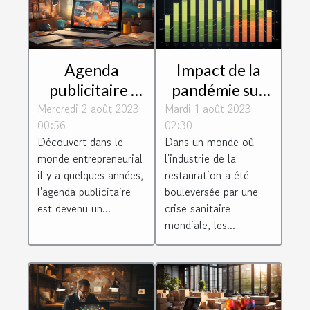
Impact de la
Agenda
pandémie sur
publicitaire :
Mardi 1 août 2023
les revenus des
Mercredi 2 août 2023
une véritable
02:30
00:56
livreurs Uber
opportunité
Dans un monde où
Découvert dans le
Eats
pour les
l'industrie de la
monde entrepreneurial
entreprises
restauration a été
il y a quelques années,
bouleversée par une
l'agenda publicitaire
crise sanitaire
est devenu un...
mondiale, les...