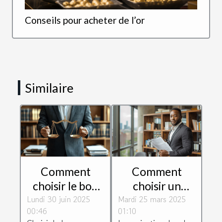
Conseils pour acheter de l’or
Similaire
Comment
Comment
choisir le bon
choisir un
Lundi 30 juin 2025
domaine
Mardi 25 mars 2025
avocat
00:46
01:10
juridique pour
spécialisé en