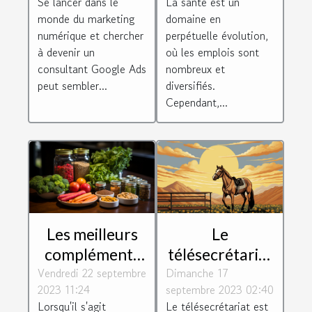
Se lancer dans le
La santé est un
défis
monde du marketing
domaine en
numérique et chercher
perpétuelle évolution,
à devenir un
où les emplois sont
consultant Google Ads
nombreux et
peut sembler...
diversifiés.
Cependant,...
Les meilleurs
Le
compléments
télésecrétariat
Vendredi 22 septembre
alimentaires
Dimanche 17
: un métier
2023 11:24
septembre 2023 02:40
pour booster
d'avenir
Lorsqu'il s'agit
Le télésecrétariat est