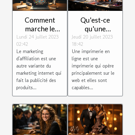
Comment
Qu'est-ce
marche le
qu'une
Lundi 24 juillet 2023
marketing
Jeudi 20 juillet 2023
imprimerie en
02:42
18:42
d'affiliation et
ligne ?
Le marketing
Une imprimerie en
quels sont ses
d'affiliation est une
ligne est une
atouts et ses
autre variante du
imprimerie qui opère
défauts ?
marketing internet qui
principalement sur le
fait la publicité des
web et elles sont
produits...
capables...