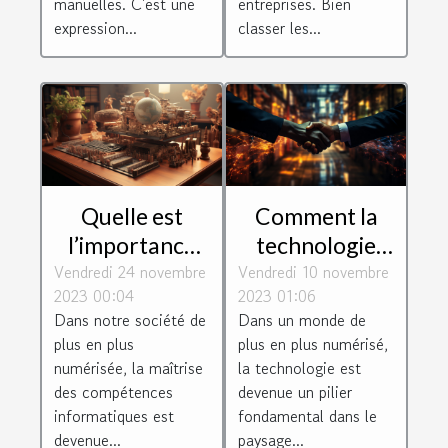
entreprises. Bien
manuelles. C'est une
leur
classer les...
expression...
communauté
Quelle est
Comment la
l’importance
technologie
Vendredi 24 novembre
de suivre une
Vendredi 10 novembre
façonne les
2023 00:04
2023 01:06
formation en
connexions
Dans notre société de
Dans un monde de
informatique ?
d'entreprise
plus en plus
plus en plus numérisé,
numérisée, la maîtrise
la technologie est
des compétences
devenue un pilier
informatiques est
fondamental dans le
devenue...
paysage...