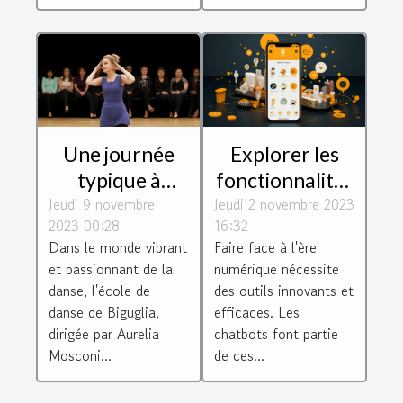
Une journée
Explorer les
typique à
fonctionnalités
Jeudi 9 novembre
l'école de
Jeudi 2 novembre 2023
de Botnation
2023 00:28
16:32
danse de
pour créer un
Dans le monde vibrant
Faire face à l'ère
Biguglia dirigée
chatbot
et passionnant de la
numérique nécessite
par Aurelia
efficace
danse, l'école de
des outils innovants et
Mosconi
danse de Biguglia,
efficaces. Les
dirigée par Aurelia
chatbots font partie
Mosconi...
de ces...