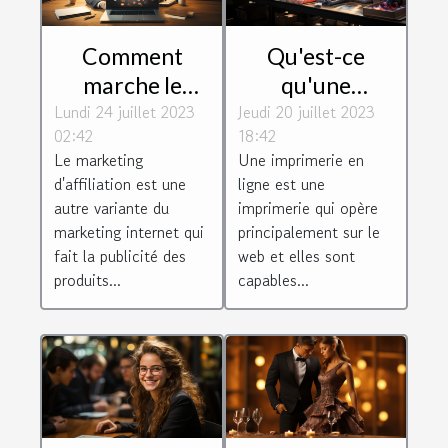
Comment
Qu'est-ce
marche le
qu'une
Lundi 24 juillet 2023
marketing
Jeudi 20 juillet 2023
imprimerie en
02:42
18:42
d'affiliation et
ligne ?
Le marketing
Une imprimerie en
quels sont ses
d'affiliation est une
ligne est une
atouts et ses
autre variante du
imprimerie qui opère
défauts ?
marketing internet qui
principalement sur le
fait la publicité des
web et elles sont
produits...
capables...