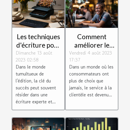
Les techniques
Comment
d'écriture pour
améliorer le
Dimanche 13 août
un magazine
Vendredi 4 août 2023
service client
2023 02:58
17:37
réussi
de votre
Dans le monde
Dans un monde où les
entreprise
tumultueux de
consommateurs ont
l'édition, la clé du
plus de choix que
succès peut souvent
jamais, le service à la
résider dans une
clientèle est devenu...
écriture experte et...