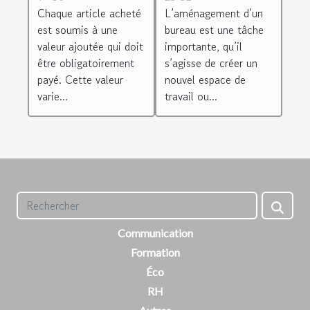
différentes
équiper d’un
Chaque article acheté
L’aménagement d’un
régions
mobilier de
est soumis à une
bureau est une tâche
européenne ?
bureau
valeur ajoutée qui doit
importante, qu’il
d’occasion ?
être obligatoirement
s’agisse de créer un
payé. Cette valeur
nouvel espace de
varie...
travail ou...
Communication
Formation
Éco
RH