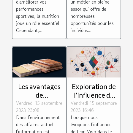
d'améliorer vos
un métier en pleine
performances
performances
essor qui offre de
sportives
sportives, la nutrition
nombreuses
joue un rôle essentiel.
opportunités pour les
Cependant,...
individus...
Les avantages
Exploration de
de
l'influence de
Vendredi 15 septembre
l'Inforegistre
Vendredi 15 septembre
Jean Vigo dans
2023 23:08
2023 16:46
pour les
les
Dans l'environnement
Lorsque nous
entreprises
technologies
des affaires actuel,
évoquons l'influence
modernes, les
l'information est
de Jean Vigo dans le