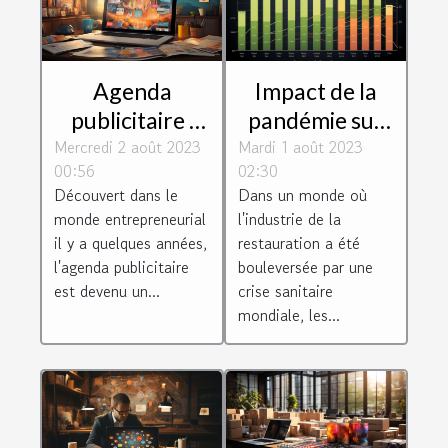
Impact de la
Agenda
pandémie sur
publicitaire :
Mardi 1 août 2023
les revenus des
Mercredi 2 août 2023
une véritable
02:30
00:56
livreurs Uber
opportunité
Dans un monde où
Découvert dans le
Eats
pour les
l'industrie de la
monde entrepreneurial
entreprises
restauration a été
il y a quelques années,
bouleversée par une
l'agenda publicitaire
crise sanitaire
est devenu un...
mondiale, les...