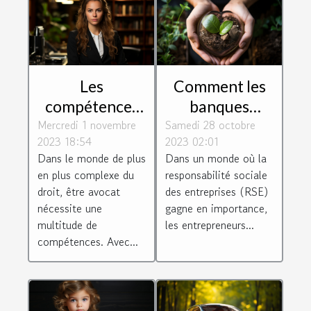
Les
Comment les
compétences
banques
Mercredi 1 novembre
essentielles
Samedi 28 octobre
éthiques
2023 18:54
2023 02:01
requises pour
soutiennent les
Dans le monde de plus
Dans un monde où la
être un avocat
entrepreneurs
en plus complexe du
responsabilité sociale
efficace
socialement
droit, être avocat
des entreprises (RSE)
responsables
nécessite une
gagne en importance,
multitude de
les entrepreneurs...
compétences. Avec...