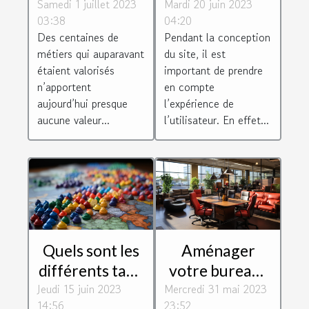
Samedi 1 juillet 2023
fortes valeurs
Mardi 20 juin 2023
navigation de
03:38
04:20
ajoutées que
votre page
Des centaines de
Pendant la conception
recherchent
web ?
métiers qui auparavant
du site, il est
les entreprises
étaient valorisés
important de prendre
n’apportent
en compte
aujourd’hui presque
l’expérience de
aucune valeur...
l’utilisateur. En effet...
Quels sont les
Aménager
différents taux
votre bureau :
Jeudi 15 juin 2023
de TVA des
Mercredi 31 mai 2023
pourquoi vous
14:56
23:52