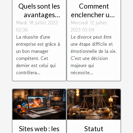
Quels sont les
Comment
avantages
enclencher une
Mardi 18 juillet 2023
d'être un bon
Mercredi 12 juillet
procédure de
02:36
2023 05:04
manager
divorce?
La réussite d'une
Le divorce peut être
d'entreprise ?
entreprise est grâce à
une étape difficile et
un bon manager
émotionnelle de la vie.
compétent. Cet
C'est une décision
dernier est celui qui
majeure qui
contrôlera...
nécessite...
Sites web : les
Statut