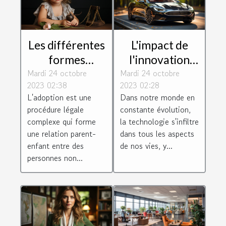
Les différentes
L'impact de
formes
l'innovation
Mardi 24 octobre
d'adoption
Mardi 24 octobre
technologique
2023 02:38
2023 02:28
selon le droit
sur le monde
L'adoption est une
Dans notre monde en
de la famille
juridique
procédure légale
constante évolution,
complexe qui forme
la technologie s'infiltre
une relation parent-
dans tous les aspects
enfant entre des
de nos vies, y...
personnes non...