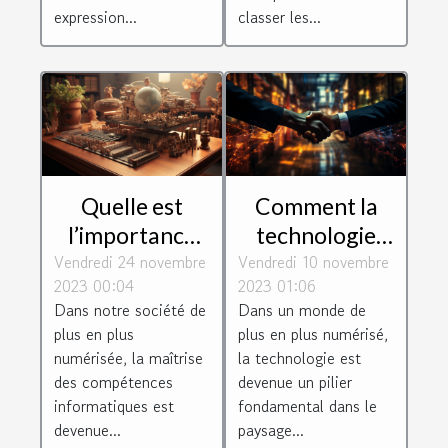
classer les...
expression...
communauté
Quelle est
Comment la
l’importance
technologie
Vendredi 24 novembre
de suivre une
Vendredi 10 novembre
façonne les
2023 00:04
2023 01:06
formation en
connexions
Dans notre société de
Dans un monde de
informatique ?
d'entreprise
plus en plus
plus en plus numérisé,
numérisée, la maîtrise
la technologie est
des compétences
devenue un pilier
informatiques est
fondamental dans le
devenue...
paysage...