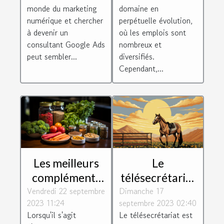
défis
monde du marketing
domaine en
numérique et chercher
perpétuelle évolution,
à devenir un
où les emplois sont
consultant Google Ads
nombreux et
peut sembler...
diversifiés.
Cependant,...
Les meilleurs
Le
compléments
télésecrétariat
Vendredi 22 septembre
alimentaires
Dimanche 17
: un métier
2023 11:24
septembre 2023 02:40
pour booster
d'avenir
Lorsqu'il s'agit
Le télésecrétariat est
vos