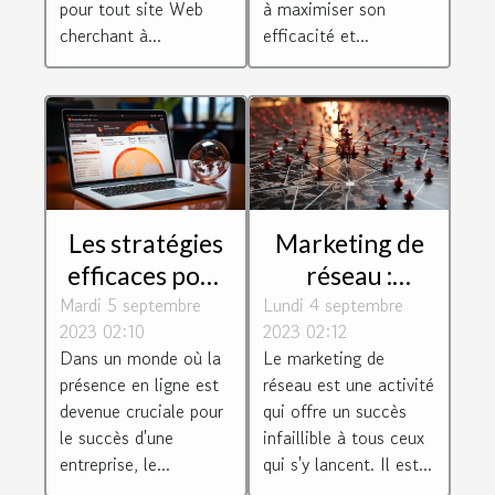
pour tout site Web
à maximiser son
cherchant à...
efficacité et...
Les stratégies
Marketing de
efficaces pour
réseau :
Mardi 5 septembre
un
Lundi 4 septembre
quelques
2023 02:10
2023 02:12
référencement
conseils pour
Dans un monde où la
Le marketing de
réussi à
réussir dans ce
présence en ligne est
réseau est une activité
Toulouse
secteur
devenue cruciale pour
qui offre un succès
le succès d'une
infaillible à tous ceux
entreprise, le...
qui s'y lancent. Il est...