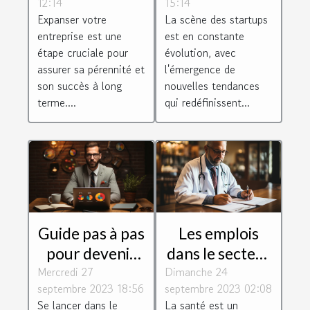
12:14
15:14
votre
l'écosystème
Expanser votre
La scène des startups
entreprise
des startups
entreprise est une
est en constante
étape cruciale pour
évolution, avec
assurer sa pérennité et
l'émergence de
son succès à long
nouvelles tendances
terme....
qui redéfinissent...
Guide pas à pas
Les emplois
pour devenir
dans le secteur
Mercredi 27
consultant
Dimanche 24
de la santé :
septembre 2023 18:56
septembre 2023 02:08
Google Ads
perspectives et
Se lancer dans le
La santé est un