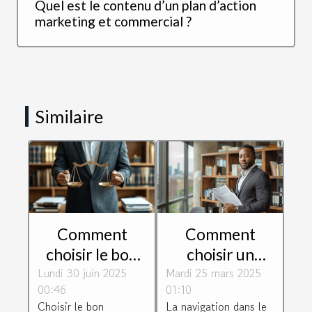
Quel est le contenu d’un plan d’action
marketing et commercial ?
Similaire
Comment
Comment
choisir le bon
choisir un
Lundi 30 juin 2025
domaine
Mardi 25 mars 2025
avocat
00:46
01:10
juridique pour
spécialisé en
Choisir le bon
La navigation dans le