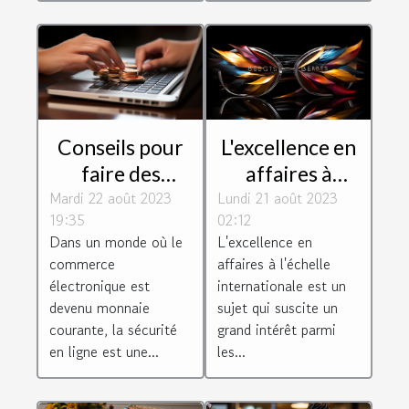
Conseils pour
L'excellence en
faire des
affaires à
Mardi 22 août 2023
achats en ligne
Lundi 21 août 2023
l'échelle
19:35
02:12
de manière
internationale
Dans un monde où le
L'excellence en
sécurisée
commerce
affaires à l'échelle
électronique est
internationale est un
devenu monnaie
sujet qui suscite un
courante, la sécurité
grand intérêt parmi
en ligne est une...
les...