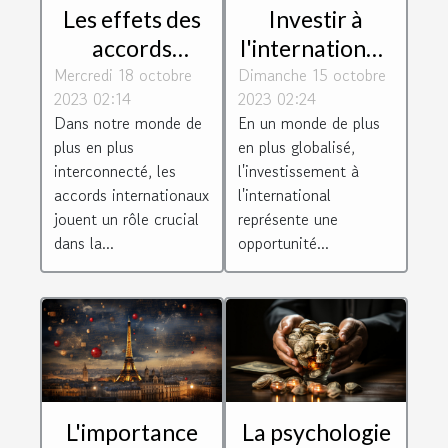
Les effets des
Investir à
accords
l'international :
Mercredi 18 octobre
internationaux
Dimanche 15 octobre
défis et
2023 02:14
2023 02:24
sur les
opportunités
Dans notre monde de
En un monde de plus
avantages de la
pour les
plus en plus
en plus globalisé,
société
entreprises
interconnecté, les
l'investissement à
françaises
accords internationaux
l'international
jouent un rôle crucial
représente une
dans la...
opportunité...
L'importance
La psychologie