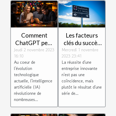
Comment
Les facteurs
ChatGPT peut
clés du succès
Jeudi 2 novembre 2023
dynamiser
Mercredi 1 novembre
des entreprises
16:10
2023 23:41
votre relation
innovantes
Au coeur de
La réussite d'une
client
l'évolution
entreprise innovante
technologique
n'est pas une
actuelle, l'intelligence
coïncidence, mais
artificielle (IA)
plutôt le résultat d'une
révolutionne de
série de...
nombreuses...