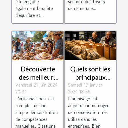
elle englobe
sécurité des foyers
également la quête
demeure une...
d'équilibre et...
Quels sont les
Découverte
principaux
des meilleurs
Samedi 13 janvier
paramètres à
Vendredi 21 juin 2024
artisans locaux
2024 18:56
20:34
prendre en
: Comment ils
L’archivage est
L'artisanat local est
compte pour
façonnent
aujourd’hui un moyen
bien plus qu'une
bien classer les
l'identité
de conservation très
simple démonstration
archives ?
culturelle de
utilisé dans les
de compétences
entreprises. Bien
manuelles. C'est une
leur