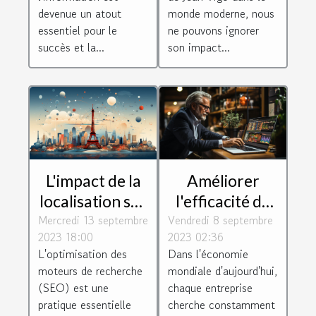
jeux et les
devenue un atout
monde moderne, nous
essentiel pour le
ne pouvons ignorer
loisirs sur le
succès et la...
son impact...
web
L'impact de la
Améliorer
localisation sur
l'efficacité de
Mercredi 13 septembre
le SEO :
Vendredi 8 septembre
votre
2023 18:00
2023 02:36
pourquoi
entreprise
L'optimisation des
Dans l'économie
choisir un
grâce à
moteurs de recherche
mondiale d'aujourd'hui,
consultant à
l'optimisation
(SEO) est une
chaque entreprise
Paris
pratique essentielle
cherche constamment