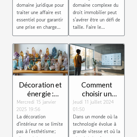
votre affaire ?
droit
domaine juridique pour
domaine complexe du
immobilier
traiter une affaire est
droit immobilier peut
essentiel pour garantir
s'avérer être un défi de
une prise en charge...
taille. Faire le...
Décoration et
Comment
énergie :
choisir un
Mercredi 15 janvier
harmoniser
Jeudi 11 juillet 2024
système
2025 19:56
01:50
votre espace
d'alarme
La décoration
Dans un monde où la
avec des
respectueux de
d'intérieur ne se limite
technologie évolue à
minéraux
la vie privée
pas à l'esthétisme;
grande vitesse et où la