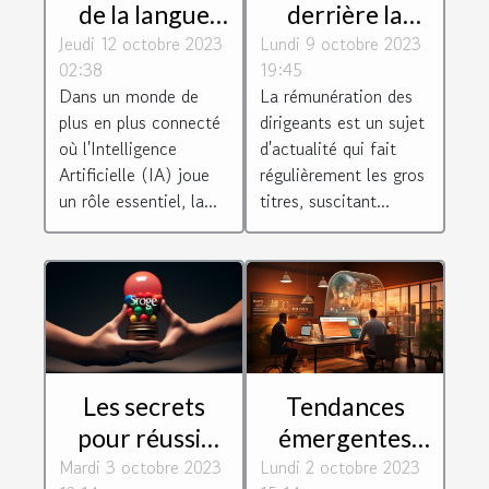
de la langue
derrière la
Jeudi 12 octobre 2023
française dans
Lundi 9 octobre 2023
rémunération
02:38
19:45
le monde de
des dirigeants :
Dans un monde de
La rémunération des
l'IA
motivation ou
plus en plus connecté
dirigeants est un sujet
récompense ?
où l'Intelligence
d'actualité qui fait
Artificielle (IA) joue
régulièrement les gros
un rôle essentiel, la...
titres, suscitant...
Les secrets
Tendances
pour réussir
émergentes
Mardi 3 octobre 2023
l'expansion de
Lundi 2 octobre 2023
dans