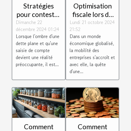
Stratégies
Optimisation
pour contester
fiscale lors du
Dimanche 22
une saisie de
Lundi 21 octobre 2024
transfert
décembre 2024 01:24
21:52
compte en
d'entreprise
Lorsque l'ombre d'une
Dans un monde
situation de
vers des
dette plane et qu'une
économique globalisé,
dette
juridictions
saisie de compte
la mobilité des
avantageuses
devient une réalité
entreprises s'accroît et
préoccupante, il est...
avec elle, la quête
d'une...
Comment
Comment