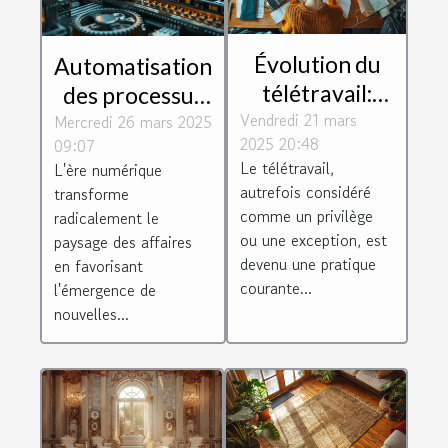
Évolution du
Automatisation
télétravail:
des processus
Vendredi 21 mars
impact sur la
Mercredi 26 mars 2025
d'affaires gains
2025 20:48
09:07
culture
d'efficacité et
Le télétravail,
L'ère numérique
d'entreprise et
réduction de
autrefois considéré
transforme
la productivité
coûts
comme un privilège
radicalement le
ou une exception, est
paysage des affaires
devenu une pratique
en favorisant
courante...
l'émergence de
nouvelles...