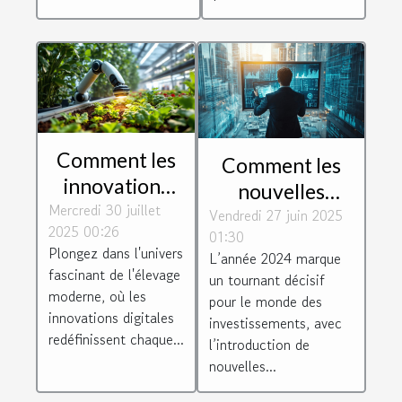
Comment les
Comment les
innovations
nouvelles
Mercredi 30 juillet
digitales
Vendredi 27 juin 2025
régulations
2025 00:26
transforment-
01:30
affectent vos
Plongez dans l'univers
L’année 2024 marque
elles l'élevage
investissements
fascinant de l'élevage
un tournant décisif
moderne ?
en 2024 ?
moderne, où les
pour le monde des
innovations digitales
investissements, avec
redéfinissent chaque...
l’introduction de
nouvelles...