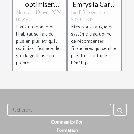
Emrys la Carte
optimiser
Jeudi 9 novembre
révolutionne le
Mercredi 10 avril 2024
l'espace de
2023 15:12
00:48
système de
stockage chez
Êtes-vous fatigué du
Dans un monde où
récompenses
soi : Astuces et
système traditionnel
l'habitat se fait de
financières
solutions
de récompenses
plus en plus étriqué,
financières qui semble
optimiser l'espace de
plus frustrant que
stockage dans son
bénéfique ...
propre...
Communication
Formation