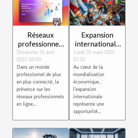
Réseaux
Expansion
professionnels
internationale
Dimanche 13 avril
en ligne
Lundi 31 mars 2025
pour les PMEs
2025 00:09
01:32
maximiser son
stratégies pour
Dans un monde
Au cœur de la
influence pour
surmonter les
professionnel de plus
mondialisation
accélérer sa
barrières
en plus connecté, la
économique,
croissance
culturelles et
présence sur les
l'expansion
réseaux professionnels
internationale
linguistiques
en ligne...
représente une
opportunité...