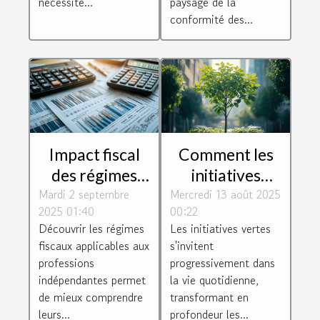
nécessité...
paysage de la
conformité des...
Impact fiscal
Comment les
des régimes
initiatives
Mardi 2 septembre
BIC et BNC sur
Mercredi 13 août 2025
vertes
2025 01:40
00:22
les charges
transforment-
Découvrir les régimes
Les initiatives vertes
sociales
elles notre
fiscaux applicables aux
s'invitent
quotidien ?
professions
progressivement dans
indépendantes permet
la vie quotidienne,
de mieux comprendre
transformant en
leurs...
profondeur les...