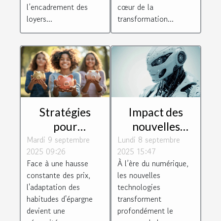
l’encadrement des
cœur de la
loyers...
transformation...
Stratégies
Impact des
pour
nouvelles
Mardi 9 septembre
maximiser
Lundi 8 septembre
technologies
2025 09:26
2025 15:47
l'épargne
sur la
Face à une hausse
À l’ère du numérique,
personnelle en
conformité des
constante des prix,
les nouvelles
période
entreprises
l'adaptation des
technologies
d'inflation
habitudes d'épargne
transforment
devient une
profondément le