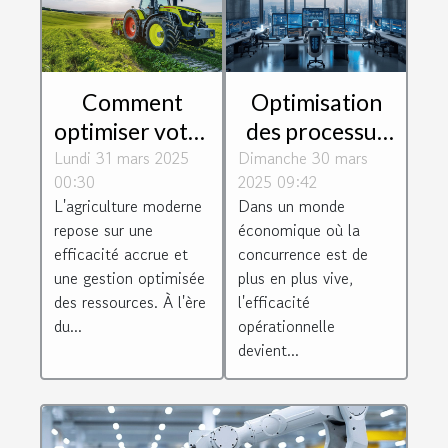
Comment
Optimisation
optimiser votre
des processus
Lundi 31 mars 2025
exploitation
Dimanche 30 mars
d'affaires pour
00:30
2025 09:42
agricole avec
maximiser
L'agriculture moderne
Dans un monde
des
l'efficacité
repose sur une
économique où la
équipements
opérationnelle
efficacité accrue et
concurrence est de
modernes
une gestion optimisée
plus en plus vive,
des ressources. À l'ère
l'efficacité
du...
opérationnelle
devient...