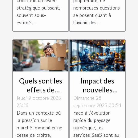
constitue un levier
propriétaire, de
existants ?
stratégique puissant,
nombreuses questions
souvent sous-
se posent quant à
estimé....
l'avenir des...
Quels sont les
Impact des
effets de
nouvelles
Jeudi 9 octobre 2025
l'encadrement
Dimanche 28
régulations
23:16
septembre 2025 00:54
des loyers sur
européennes
Dans un contexte où
Face à l’évolution
la mobilité
sur les services
la pression sur le
rapide du paysage
résidentielle ?
SaaS
marché immobilier ne
numérique, les
cesse de croître,
services SaaS sont au