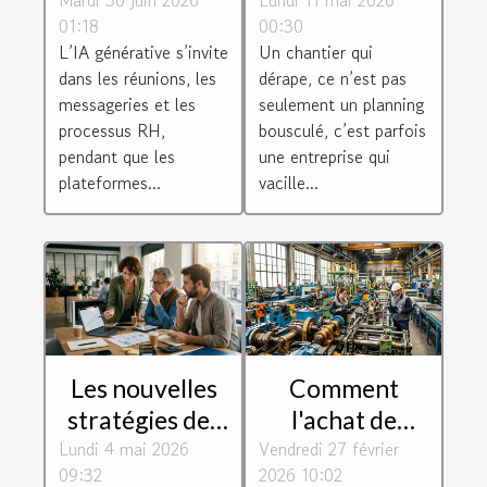
pour la
pourquoi la
01:18
00:30
législation
négligence
L’IA générative s’invite
Un chantier qui
numérique au
coûte cher aux
dans les réunions, les
dérape, ce n’est pas
travail ?
constructeurs
messageries et les
seulement un planning
processus RH,
bousculé, c’est parfois
pendant que les
une entreprise qui
plateformes...
vacille...
Les nouvelles
Comment
stratégies des
l'achat de
Lundi 4 mai 2026
PME face à la
Vendredi 27 février
matériel
09:32
2026 10:02
montée des
reconditionné