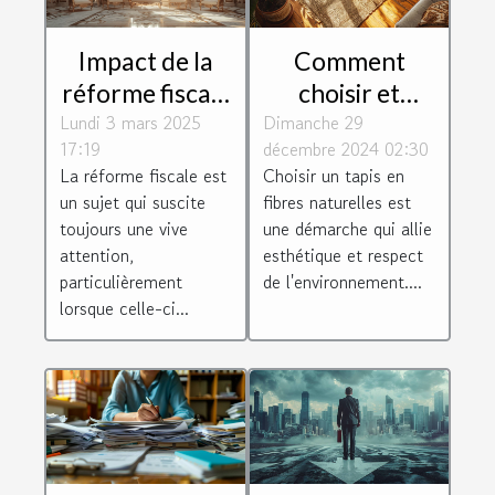
Impact de la
Comment
réforme fiscale
choisir et
Lundi 3 mars 2025
sur les droits
Dimanche 29
entretenir un
17:19
décembre 2024 02:30
de succession
tapis en fibres
La réforme fiscale est
Choisir un tapis en
et donation
naturelles
un sujet qui suscite
fibres naturelles est
toujours une vive
une démarche qui allie
attention,
esthétique et respect
particulièrement
de l'environnement....
lorsque celle-ci...