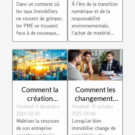
Dans un contexte où
À l’ère de la transition
taux
stimule
les taux immobiliers
numérique et de la
immobiliers
l'efficacité
ne cessent de grimper,
responsabilité
industrielle ?
les PME se trouvent
environnementale,
face à de nouveaux...
l’achat de matériel...
Comment la
Comment les
création
changements
Vendredi 5 décembre
holding peut
Vendredi 10 octobre
de propriété
2025 02:42
2025 02:46
dynamiser
affectent-ils
Maîtriser la structure
Lorsqu'un bien
votre stratégie
les contrats de
de son entreprise
immobilier change de
d'entreprise
location