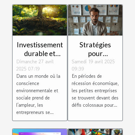
Investissement
Stratégies
durable et
pour
Dimanche 27 avril
rentable
Samedi 19 avril 2025
maximiser les
2025 07:19
09:39
perspectives
bénéfices des
Dans un monde où la
En périodes de
pour les
petites
conscience
récession économique,
entrepreneurs
entreprises en
environnementale et
les petites entreprises
période de
sociale prend de
se trouvent devant des
l'ampleur, les
défis colossaux pour...
récession
entrepreneurs se...