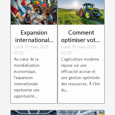
Expansion
Comment
internationale
optimiser votre
Lundi 31 mars 2025
pour les PMEs
Lundi 31 mars 2025
exploitation
01:32
00:30
stratégies pour
agricole avec
Au cœur de la
L'agriculture moderne
surmonter les
des
mondialisation
repose sur une
barrières
équipements
économique,
efficacité accrue et
culturelles et
modernes
l'expansion
une gestion optimisée
internationale
des ressources. À l'ère
linguistiques
représente une
du...
opportunité...