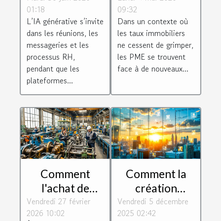
01:18
09:32
législation
montée des
L’IA générative s’invite
Dans un contexte où
numérique au
taux
dans les réunions, les
les taux immobiliers
travail ?
immobiliers
messageries et les
ne cessent de grimper,
processus RH,
les PME se trouvent
pendant que les
face à de nouveaux...
plateformes...
Comment
Comment la
l'achat de
création
Vendredi 27 février
matériel
Vendredi 5 décembre
holding peut
2026 10:02
2025 02:42
reconditionné
dynamiser