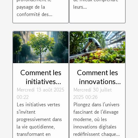
paysage de la
leurs...
conformité des...
Comment les
Comment les
initiatives
innovations
Mercredi 13 août 2025
vertes
Mercredi 30 juillet
digitales
00:22
2025 00:26
transforment-
transforment-
Les initiatives vertes
Plongez dans l'univers
elles notre
elles l'élevage
s'invitent
fascinant de l'élevage
quotidien ?
moderne ?
progressivement dans
moderne, où les
la vie quotidienne,
innovations digitales
transformant en
redéfinissent chaque...