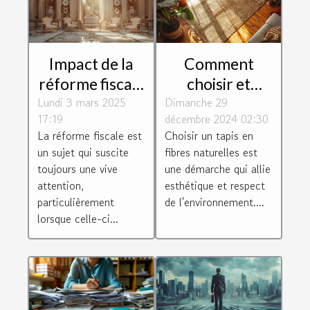
Impact de la
Comment
réforme fiscale
choisir et
Lundi 3 mars 2025
sur les droits
Dimanche 29
entretenir un
17:19
décembre 2024 02:30
de succession
tapis en fibres
La réforme fiscale est
Choisir un tapis en
et donation
naturelles
un sujet qui suscite
fibres naturelles est
toujours une vive
une démarche qui allie
attention,
esthétique et respect
particulièrement
de l'environnement....
lorsque celle-ci...