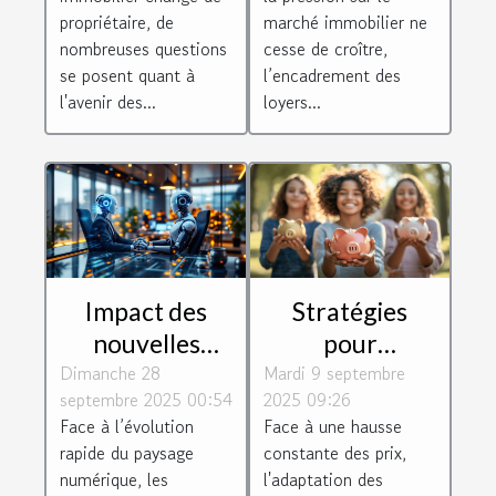
location
résidentielle ?
propriétaire, de
marché immobilier ne
existants ?
nombreuses questions
cesse de croître,
se posent quant à
l’encadrement des
l'avenir des...
loyers...
Impact des
Stratégies
nouvelles
pour
Dimanche 28
régulations
Mardi 9 septembre
maximiser
septembre 2025 00:54
2025 09:26
européennes
l'épargne
Face à l’évolution
Face à une hausse
sur les services
personnelle en
rapide du paysage
constante des prix,
SaaS
période
numérique, les
l'adaptation des