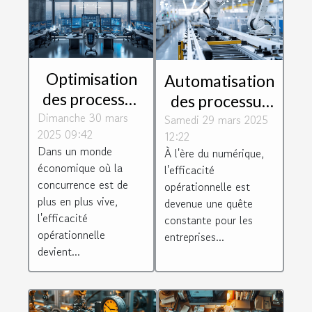
Optimisation
Automatisation
des processus
des processus
Dimanche 30 mars
d'affaires pour
Samedi 29 mars 2025
d'affaires
2025 09:42
12:22
maximiser
augmenter
Dans un monde
À l'ère du numérique,
l'efficacité
l'efficacité
économique où la
l'efficacité
opérationnelle
opérationnelle
concurrence est de
opérationnelle est
dans votre
plus en plus vive,
devenue une quête
l'efficacité
constante pour les
entreprise
opérationnelle
entreprises...
devient...