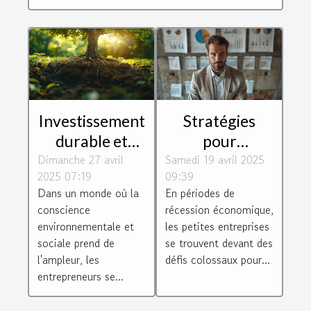
Investissement
Stratégies
durable et
pour
Dimanche 27 avril
rentable
Samedi 19 avril 2025
maximiser les
2025 07:19
09:39
perspectives
bénéfices des
Dans un monde où la
En périodes de
pour les
petites
conscience
récession économique,
entrepreneurs
entreprises en
environnementale et
les petites entreprises
période de
sociale prend de
se trouvent devant des
l'ampleur, les
défis colossaux pour...
récession
entrepreneurs se...