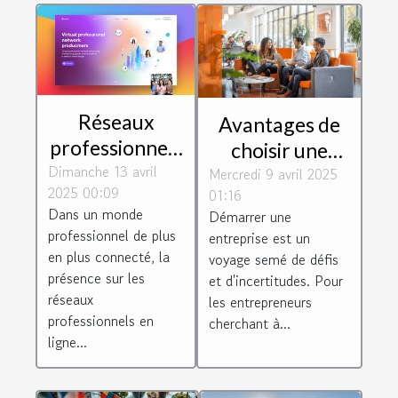
Réseaux
Avantages de
professionnels
choisir une
Dimanche 13 avril
en ligne
Mercredi 9 avril 2025
pépinière
2025 00:09
01:16
maximiser son
d'entreprises
Dans un monde
Démarrer une
influence pour
pour le
professionnel de plus
entreprise est un
accélérer sa
développement
en plus connecté, la
voyage semé de défis
croissance
de start-ups
présence sur les
et d'incertitudes. Pour
réseaux
les entrepreneurs
professionnels en
cherchant à...
ligne...