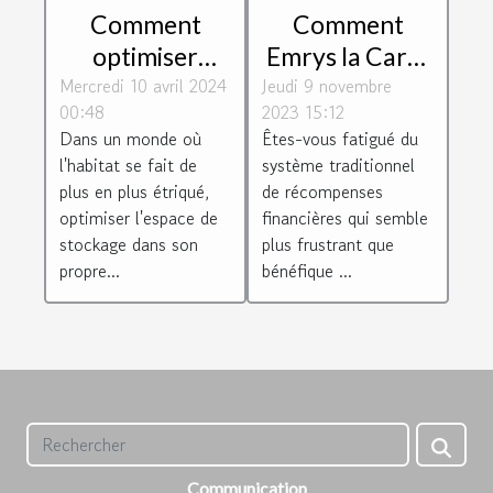
Comment
Comment
Emrys la Carte
optimiser
Jeudi 9 novembre
révolutionne le
Mercredi 10 avril 2024
l'espace de
2023 15:12
00:48
système de
stockage chez
Êtes-vous fatigué du
Dans un monde où
récompenses
soi : Astuces et
système traditionnel
l'habitat se fait de
financières
solutions
de récompenses
plus en plus étriqué,
financières qui semble
optimiser l'espace de
plus frustrant que
stockage dans son
bénéfique ...
propre...
Communication