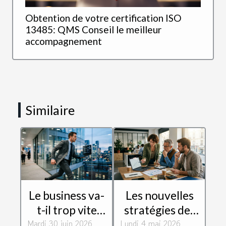
Obtention de votre certification ISO
13485: QMS Conseil le meilleur
accompagnement
Similaire
Le business va-
Les nouvelles
t-il trop vite
stratégies des
Mardi 30 juin 2026
pour la
Lundi 4 mai 2026
PME face à la