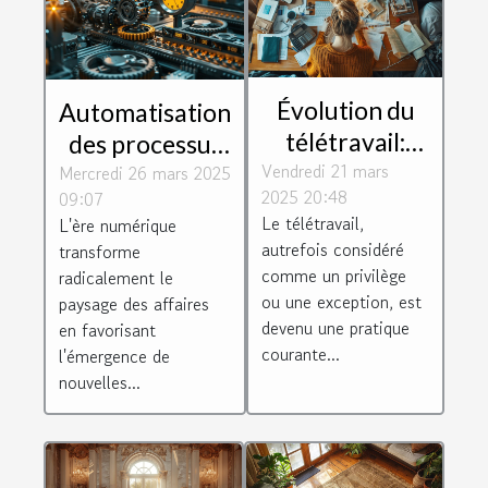
Évolution du
Automatisation
télétravail:
des processus
Vendredi 21 mars
impact sur la
Mercredi 26 mars 2025
d'affaires gains
2025 20:48
09:07
culture
d'efficacité et
Le télétravail,
L'ère numérique
d'entreprise et
réduction de
autrefois considéré
transforme
la productivité
coûts
comme un privilège
radicalement le
ou une exception, est
paysage des affaires
devenu une pratique
en favorisant
courante...
l'émergence de
nouvelles...