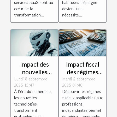
d'inflation
services SaaS sont au
habitudes d'épargne
cœur de la
devient une
transformation...
nécessité...
Impact des
Impact fiscal
nouvelles
des régimes
Lundi 8 septembre
technologies
Mardi 2 septembre
BIC et BNC sur
2025 15:47
2025 01:40
sur la
les charges
À l’ère du numérique,
Découvrir les régimes
conformité des
sociales
les nouvelles
fiscaux applicables aux
entreprises
technologies
professions
transforment
indépendantes permet
profondément le
de mieux comprendre