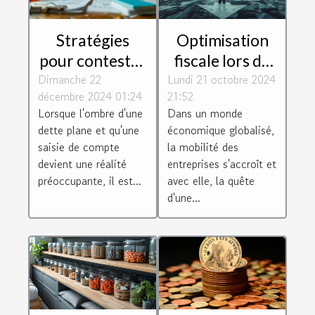
Stratégies
Optimisation
pour contester
fiscale lors du
Dimanche 22
une saisie de
Lundi 21 octobre 2024
transfert
décembre 2024 01:24
21:52
compte en
d'entreprise
Lorsque l'ombre d'une
Dans un monde
situation de
vers des
dette plane et qu'une
économique globalisé,
dette
juridictions
saisie de compte
la mobilité des
avantageuses
devient une réalité
entreprises s'accroît et
préoccupante, il est...
avec elle, la quête
d'une...