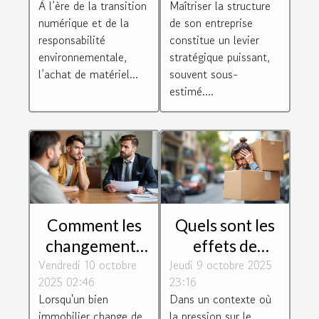
À l’ère de la transition
Maîtriser la structure
stimule
votre stratégie
numérique et de la
de son entreprise
l'efficacité
d'entreprise
responsabilité
constitue un levier
industrielle ?
environnementale,
stratégique puissant,
l’achat de matériel...
souvent sous-
estimé....
Comment les
Quels sont les
changements
effets de
Vendredi 10 octobre
de propriété
Jeudi 9 octobre 2025
l'encadrement
2025 02:46
23:16
affectent-ils
des loyers sur
Lorsqu'un bien
Dans un contexte où
les contrats de
la mobilité
immobilier change de
la pression sur le