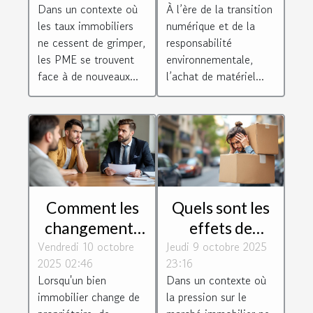
Dans un contexte où
À l’ère de la transition
taux
stimule
les taux immobiliers
numérique et de la
immobiliers
l'efficacité
ne cessent de grimper,
responsabilité
industrielle ?
les PME se trouvent
environnementale,
face à de nouveaux...
l’achat de matériel...
Comment les
Quels sont les
changements
effets de
Vendredi 10 octobre
de propriété
Jeudi 9 octobre 2025
l'encadrement
2025 02:46
23:16
affectent-ils
des loyers sur
Lorsqu'un bien
Dans un contexte où
les contrats de
la mobilité
immobilier change de
la pression sur le
location
résidentielle ?