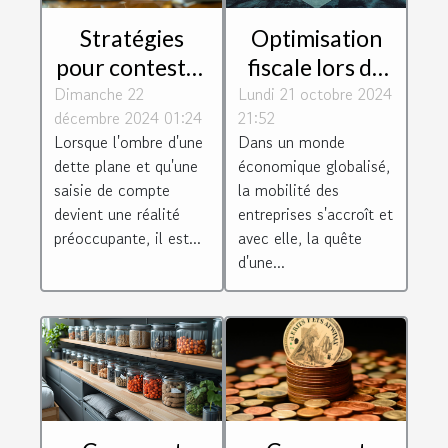
Stratégies
Optimisation
pour contester
fiscale lors du
Dimanche 22
une saisie de
Lundi 21 octobre 2024
transfert
décembre 2024 01:24
21:52
compte en
d'entreprise
Lorsque l'ombre d'une
Dans un monde
situation de
vers des
dette plane et qu'une
économique globalisé,
dette
juridictions
saisie de compte
la mobilité des
avantageuses
devient une réalité
entreprises s'accroît et
préoccupante, il est...
avec elle, la quête
d'une...