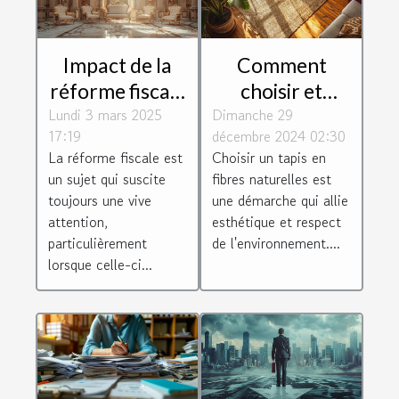
Impact de la
Comment
réforme fiscale
choisir et
Lundi 3 mars 2025
sur les droits
Dimanche 29
entretenir un
17:19
décembre 2024 02:30
de succession
tapis en fibres
La réforme fiscale est
Choisir un tapis en
et donation
naturelles
un sujet qui suscite
fibres naturelles est
toujours une vive
une démarche qui allie
attention,
esthétique et respect
particulièrement
de l'environnement....
lorsque celle-ci...