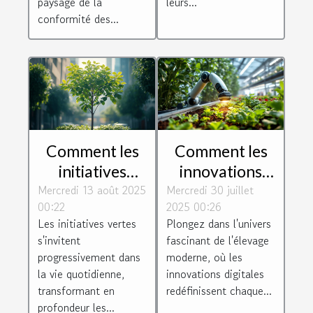
paysage de la
leurs...
conformité des...
Comment les
Comment les
initiatives
innovations
Mercredi 13 août 2025
vertes
Mercredi 30 juillet
digitales
00:22
2025 00:26
transforment-
transforment-
Les initiatives vertes
Plongez dans l'univers
elles notre
elles l'élevage
s'invitent
fascinant de l'élevage
quotidien ?
moderne ?
progressivement dans
moderne, où les
la vie quotidienne,
innovations digitales
transformant en
redéfinissent chaque...
profondeur les...