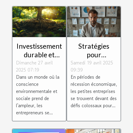
Investissement
Stratégies
durable et
pour
Dimanche 27 avril
rentable
Samedi 19 avril 2025
maximiser les
2025 07:19
09:39
perspectives
bénéfices des
Dans un monde où la
En périodes de
pour les
petites
conscience
récession économique,
entrepreneurs
entreprises en
environnementale et
les petites entreprises
période de
sociale prend de
se trouvent devant des
l'ampleur, les
défis colossaux pour...
récession
entrepreneurs se...