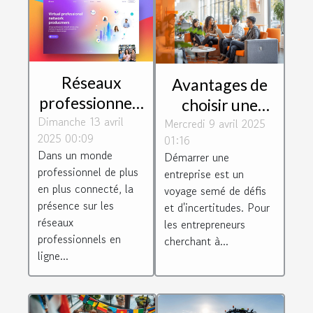
Réseaux
Avantages de
professionnels
choisir une
Dimanche 13 avril
en ligne
Mercredi 9 avril 2025
pépinière
2025 00:09
01:16
maximiser son
d'entreprises
Dans un monde
Démarrer une
influence pour
pour le
professionnel de plus
entreprise est un
accélérer sa
développement
en plus connecté, la
voyage semé de défis
croissance
de start-ups
présence sur les
et d'incertitudes. Pour
réseaux
les entrepreneurs
professionnels en
cherchant à...
ligne...