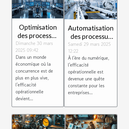
Optimisation
Automatisation
des processus
des processus
Dimanche 30 mars
d'affaires pour
Samedi 29 mars 2025
d'affaires
2025 09:42
12:22
maximiser
augmenter
Dans un monde
À l'ère du numérique,
l'efficacité
l'efficacité
économique où la
l'efficacité
opérationnelle
opérationnelle
concurrence est de
opérationnelle est
dans votre
plus en plus vive,
devenue une quête
l'efficacité
constante pour les
entreprise
opérationnelle
entreprises...
devient...