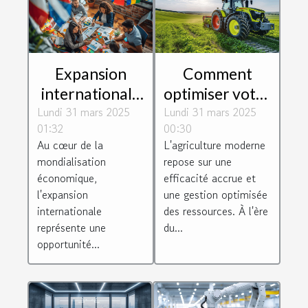
Expansion
Comment
internationale
optimiser votre
Lundi 31 mars 2025
pour les PMEs
Lundi 31 mars 2025
exploitation
01:32
00:30
stratégies pour
agricole avec
Au cœur de la
L'agriculture moderne
surmonter les
des
mondialisation
repose sur une
barrières
équipements
économique,
efficacité accrue et
culturelles et
modernes
l'expansion
une gestion optimisée
internationale
des ressources. À l'ère
linguistiques
représente une
du...
opportunité...