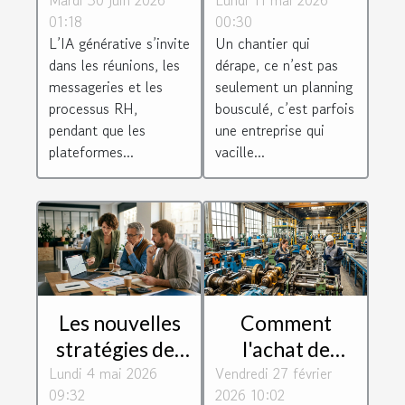
pour la
pourquoi la
01:18
00:30
législation
négligence
L’IA générative s’invite
Un chantier qui
numérique au
coûte cher aux
dans les réunions, les
dérape, ce n’est pas
travail ?
constructeurs
messageries et les
seulement un planning
processus RH,
bousculé, c’est parfois
pendant que les
une entreprise qui
plateformes...
vacille...
Les nouvelles
Comment
stratégies des
l'achat de
Lundi 4 mai 2026
PME face à la
Vendredi 27 février
matériel
09:32
2026 10:02
montée des
reconditionné