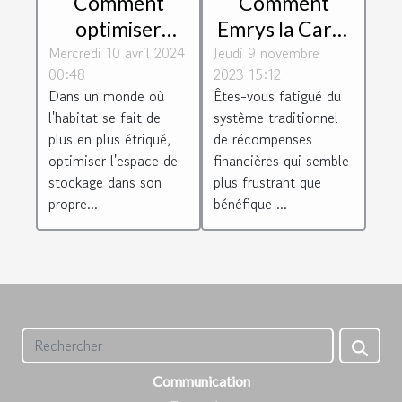
Comment
Comment
Emrys la Carte
optimiser
Jeudi 9 novembre
révolutionne le
Mercredi 10 avril 2024
l'espace de
2023 15:12
00:48
système de
stockage chez
Êtes-vous fatigué du
Dans un monde où
récompenses
soi : Astuces et
système traditionnel
l'habitat se fait de
financières
solutions
de récompenses
plus en plus étriqué,
financières qui semble
optimiser l'espace de
plus frustrant que
stockage dans son
bénéfique ...
propre...
Communication