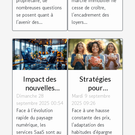
propriétaire, de
marché immobilier ne
existants ?
nombreuses questions
cesse de croître,
se posent quant à
l’encadrement des
l'avenir des...
loyers...
Impact des
Stratégies
nouvelles
pour
Dimanche 28
régulations
Mardi 9 septembre
maximiser
septembre 2025 00:54
2025 09:26
européennes
l'épargne
Face à l’évolution
Face à une hausse
sur les services
personnelle en
rapide du paysage
constante des prix,
SaaS
période
numérique, les
l'adaptation des
d'inflation
services SaaS sont au
habitudes d'épargne