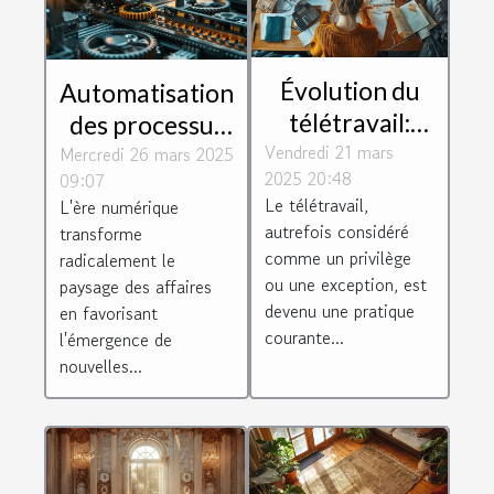
Évolution du
Automatisation
télétravail:
des processus
Vendredi 21 mars
impact sur la
Mercredi 26 mars 2025
d'affaires gains
2025 20:48
09:07
culture
d'efficacité et
Le télétravail,
L'ère numérique
d'entreprise et
réduction de
autrefois considéré
transforme
la productivité
coûts
comme un privilège
radicalement le
ou une exception, est
paysage des affaires
devenu une pratique
en favorisant
courante...
l'émergence de
nouvelles...