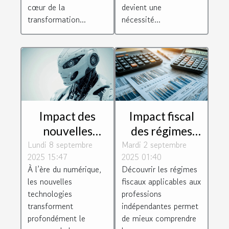
cœur de la
devient une
transformation...
nécessité...
Impact des
Impact fiscal
nouvelles
des régimes
Lundi 8 septembre
technologies
Mardi 2 septembre
BIC et BNC sur
2025 15:47
2025 01:40
sur la
les charges
À l’ère du numérique,
Découvrir les régimes
conformité des
sociales
les nouvelles
fiscaux applicables aux
entreprises
technologies
professions
transforment
indépendantes permet
profondément le
de mieux comprendre