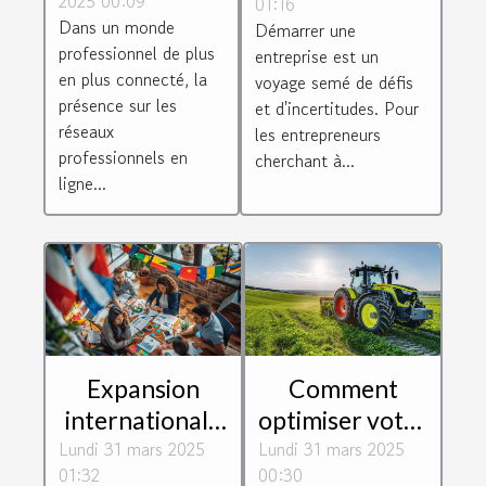
2025 00:09
01:16
maximiser son
d'entreprises
Dans un monde
Démarrer une
influence pour
pour le
professionnel de plus
entreprise est un
accélérer sa
développement
en plus connecté, la
voyage semé de défis
croissance
de start-ups
présence sur les
et d'incertitudes. Pour
réseaux
les entrepreneurs
professionnels en
cherchant à...
ligne...
Expansion
Comment
internationale
optimiser votre
Lundi 31 mars 2025
pour les PMEs
Lundi 31 mars 2025
exploitation
01:32
00:30
stratégies pour
agricole avec