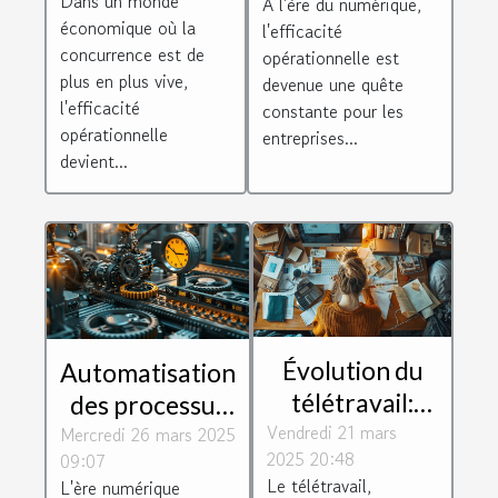
Dans un monde
À l'ère du numérique,
l'efficacité
l'efficacité
économique où la
l'efficacité
opérationnelle
opérationnelle
concurrence est de
opérationnelle est
dans votre
plus en plus vive,
devenue une quête
l'efficacité
constante pour les
entreprise
opérationnelle
entreprises...
devient...
Évolution du
Automatisation
télétravail:
des processus
Vendredi 21 mars
impact sur la
Mercredi 26 mars 2025
d'affaires gains
2025 20:48
09:07
culture
d'efficacité et
Le télétravail,
L'ère numérique