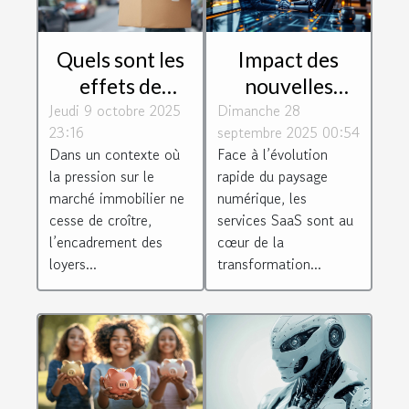
Quels sont les
Impact des
effets de
nouvelles
Jeudi 9 octobre 2025
l'encadrement
Dimanche 28
régulations
23:16
septembre 2025 00:54
des loyers sur
européennes
Dans un contexte où
Face à l’évolution
la mobilité
sur les services
la pression sur le
rapide du paysage
résidentielle ?
SaaS
marché immobilier ne
numérique, les
cesse de croître,
services SaaS sont au
l’encadrement des
cœur de la
loyers...
transformation...