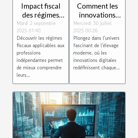
Impact fiscal
Comment les
des régimes
innovations
Mardi 2 septembre
BIC et BNC sur
Mercredi 30 juillet
digitales
2025 01:40
2025 00:26
les charges
transforment-
Découvrir les régimes
Plongez dans l'univers
sociales
elles l'élevage
fiscaux applicables aux
fascinant de l'élevage
moderne ?
professions
moderne, où les
indépendantes permet
innovations digitales
de mieux comprendre
redéfinissent chaque...
leurs...