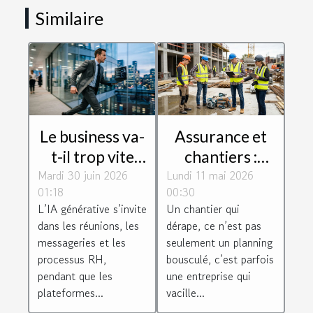
Similaire
Le business va-
Assurance et
t-il trop vite
chantiers :
Mardi 30 juin 2026
pour la
Lundi 11 mai 2026
pourquoi la
01:18
00:30
législation
négligence
L’IA générative s’invite
Un chantier qui
numérique au
coûte cher aux
dans les réunions, les
dérape, ce n’est pas
travail ?
constructeurs
messageries et les
seulement un planning
processus RH,
bousculé, c’est parfois
pendant que les
une entreprise qui
plateformes...
vacille...