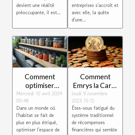
avantageuses
devient une réalité
entreprises s'accroît et
préoccupante, il est...
avec elle, la quête
d'une...
Comment
Comment
Emrys la Carte
optimiser
Jeudi 9 novembre
révolutionne le
Mercredi 10 avril 2024
l'espace de
2023 15:12
00:48
système de
stockage chez
Êtes-vous fatigué du
Dans un monde où
récompenses
soi : Astuces et
système traditionnel
l'habitat se fait de
financières
solutions
de récompenses
plus en plus étriqué,
financières qui semble
optimiser l'espace de