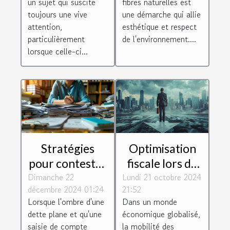
un sujet qui suscite
fibres naturelles est
toujours une vive
une démarche qui allie
attention,
esthétique et respect
particulièrement
de l'environnement....
lorsque celle-ci...
Stratégies
Optimisation
pour contester
fiscale lors du
Dimanche 22
une saisie de
Lundi 21 octobre 2024
transfert
décembre 2024 01:24
21:52
compte en
d'entreprise
Lorsque l'ombre d'une
Dans un monde
situation de
vers des
dette plane et qu'une
économique globalisé,
dette
juridictions
saisie de compte
la mobilité des