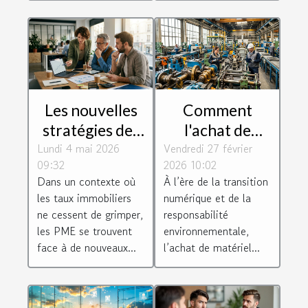
Les nouvelles
Comment
stratégies des
l'achat de
Lundi 4 mai 2026
PME face à la
Vendredi 27 février
matériel
09:32
2026 10:02
montée des
reconditionné
Dans un contexte où
À l’ère de la transition
taux
stimule
les taux immobiliers
numérique et de la
immobiliers
l'efficacité
ne cessent de grimper,
responsabilité
industrielle ?
les PME se trouvent
environnementale,
face à de nouveaux...
l’achat de matériel...