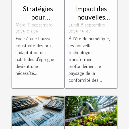
Stratégies
Impact des
pour
nouvelles
Mardi 9 septembre
maximiser
Lundi 8 septembre
technologies
2025 09:26
2025 15:47
l'épargne
sur la
Face à une hausse
À l’ère du numérique,
personnelle en
conformité des
constante des prix,
les nouvelles
période
entreprises
l'adaptation des
technologies
d'inflation
habitudes d'épargne
transforment
devient une
profondément le
nécessité...
paysage de la
conformité des...