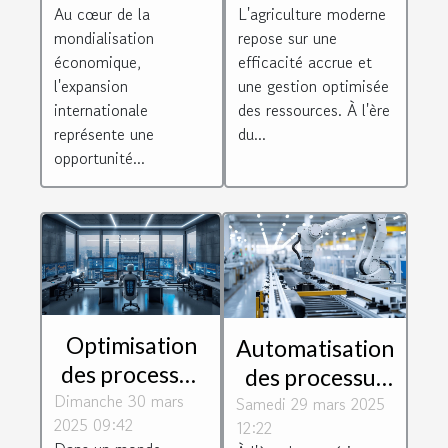
Au cœur de la
L'agriculture moderne
surmonter les
des
mondialisation
repose sur une
barrières
équipements
économique,
efficacité accrue et
culturelles et
modernes
l'expansion
une gestion optimisée
internationale
des ressources. À l'ère
linguistiques
représente une
du...
opportunité...
Optimisation
Automatisation
des processus
des processus
Dimanche 30 mars
d'affaires pour
Samedi 29 mars 2025
d'affaires
2025 09:42
12:22
maximiser
augmenter