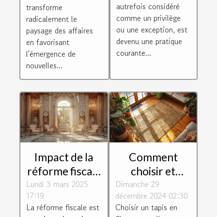
d'entreprise et
réduction de
autrefois considéré
transforme
la productivité
coûts
comme un privilège
radicalement le
ou une exception, est
paysage des affaires
devenu une pratique
en favorisant
courante...
l'émergence de
nouvelles...
Impact de la
Comment
réforme fiscale
choisir et
Lundi 3 mars 2025
sur les droits
Dimanche 29
entretenir un
17:19
décembre 2024 02:30
de succession
tapis en fibres
La réforme fiscale est
Choisir un tapis en
et donation
naturelles