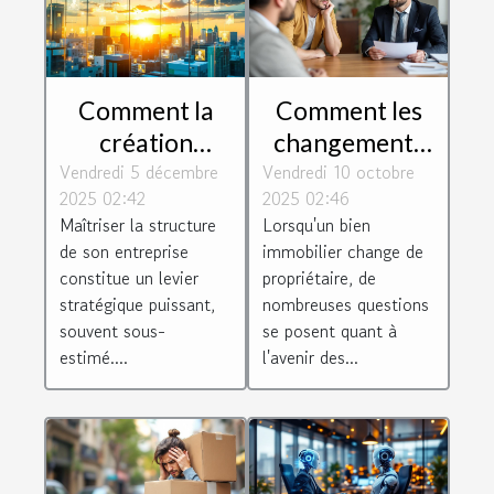
Comment la
Comment les
création
changements
Vendredi 5 décembre
holding peut
Vendredi 10 octobre
de propriété
2025 02:42
2025 02:46
dynamiser
affectent-ils
Maîtriser la structure
Lorsqu'un bien
votre stratégie
les contrats de
de son entreprise
immobilier change de
d'entreprise
location
constitue un levier
propriétaire, de
existants ?
stratégique puissant,
nombreuses questions
souvent sous-
se posent quant à
estimé....
l'avenir des...