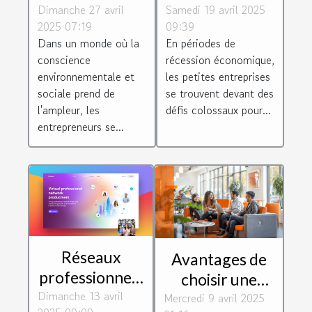
Dimanche 27 avril
rentable
Samedi 19 avril 2025
maximiser les
2025 07:19
09:39
perspectives
bénéfices des
Dans un monde où la
En périodes de
pour les
petites
conscience
récession économique,
entrepreneurs
entreprises en
environnementale et
les petites entreprises
période de
sociale prend de
se trouvent devant des
l'ampleur, les
défis colossaux pour...
récession
entrepreneurs se...
Réseaux
Avantages de
professionnels
choisir une
Dimanche 13 avril
en ligne
Mercredi 9 avril 2025
pépinière