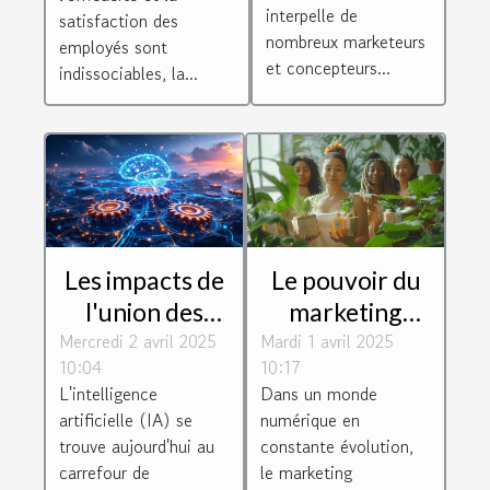
leur influence
interpelle de
productivité et
satisfaction des
nombreux marketeurs
sur les
employés sont
le bien-être des
et concepteurs...
indissociables, la...
décisions
salariés
d'achat
Les impacts de
Le pouvoir du
l'union des
marketing
Mercredi 2 avril 2025
organisations
Mardi 1 avril 2025
d'influence
10:04
10:17
dans la
pour les petites
L'intelligence
Dans un monde
promotion de
entreprises
artificielle (IA) se
numérique en
l'intelligence
trouve aujourd'hui au
constante évolution,
artificielle
carrefour de
le marketing