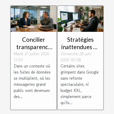
Concilier
Stratégies
transparence
inattendues de
Mardi 21 juillet 2026
et
Dimanche 28 juin
création web
11:05
2026 00:38
confidentialité
qui boostent
Dans un contexte où
Certains sites
dans la relation
votre
les fuites de données
grimpent dans Google
avocat-client
référencement
se multiplient, où les
sans refonte
sans effort
messageries grand
spectaculaire, ni
public sont devenues
budget XXL,
des...
simplement parce
qu’ils...