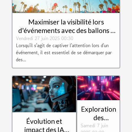
Maximiser la visibilité lors
d'événements avec des ballons à
Vendredi 27 juin 2025 00:30
hélium personnalisables
Lorsqu'il s'agit de captiver l'attention lors d'un
événement, il est essentiel de se démarquer par
des...
Exploration
des
Évolution et
Samedi 7 juin
tendances
impact des IA