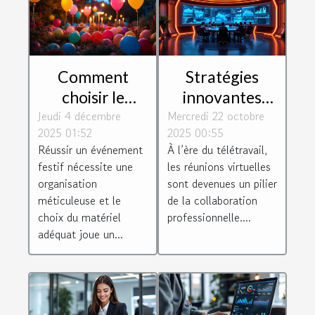
Comment
Stratégies
choisir le
innovantes
Jeudi 4 décembre
matériel
Mercredi 22 octobre
pour booster
2025 01:52
2025 00:55
parfait pour
l'efficacité des
Réussir un événement
À l’ère du télétravail,
vos
réunions
festif nécessite une
les réunions virtuelles
événements
virtuelles
organisation
sont devenues un pilier
festifs ?
méticuleuse et le
de la collaboration
choix du matériel
professionnelle....
adéquat joue un...