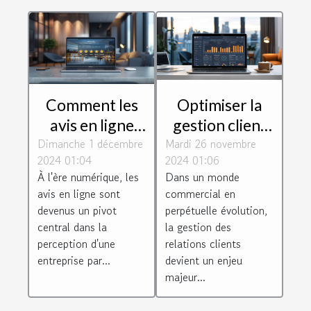
Comment les
Optimiser la
avis en ligne
gestion client
Dimanche 1 décembre
peuvent
Mardi 26 novembre
avec un logiciel
2024 01:04
2024 01:06
transformer
CRM efficace
À l'ère numérique, les
Dans un monde
votre
avis en ligne sont
commercial en
entreprise
devenus un pivot
perpétuelle évolution,
central dans la
la gestion des
perception d'une
relations clients
entreprise par...
devient un enjeu
majeur...