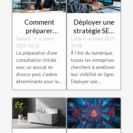
Comment
Déployer une
préparer
stratégie SEO
Samedi 11 octobre
efficacement
Lundi 6 octobre 2025
efficace : Quels
2025 00:32
14:38
votre
bénéfices pour
La préparation d'une
À l’ère du numérique,
consultation
les
consultation initiale
toutes les entreprises
initiale avec un
professionnels
avec un avocat en
cherchent à améliorer
avocat en
?
divorce peut s'avérer
leur visibilité en ligne.
déterminante pour la...
Déployer une...
divorce ?