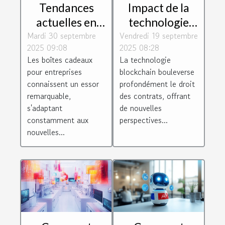
Tendances
Impact de la
actuelles en
technologie
Mardi 30 septembre
matière de
Vendredi 19 septembre
blockchain sur
2025 09:08
2025 08:28
boîtes cadeaux
le droit des
Les boîtes cadeaux
La technologie
pour
contrats
pour entreprises
blockchain bouleverse
entreprises
connaissent un essor
profondément le droit
remarquable,
des contrats, offrant
s'adaptant
de nouvelles
constamment aux
perspectives...
nouvelles...