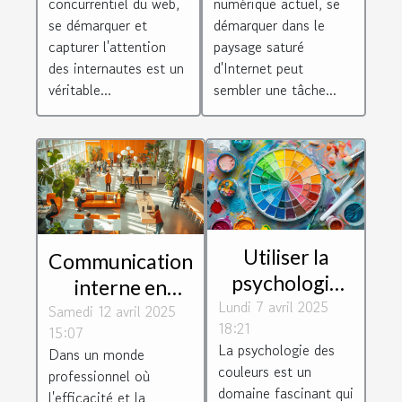
concurrentiel du web,
numérique actuel, se
recherche
pour avocats
se démarquer et
démarquer dans le
capturer l'attention
paysage saturé
des internautes est un
d'Internet peut
véritable...
sembler une tâche...
Utiliser la
Communication
psychologie
interne en
Lundi 7 avril 2025
des couleurs
Samedi 12 avril 2025
entreprise
18:21
dans le
15:07
outils et
La psychologie des
Dans un monde
marketing
pratiques pour
couleurs est un
professionnel où
comprendre
améliorer la
domaine fascinant qui
l'efficacité et la