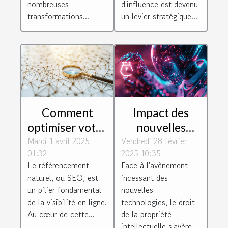
nombreuses
d'influence est devenu
transformations...
un levier stratégique...
Comment
Impact des
optimiser votre
nouvelles
Mardi 1 avril 2025
SEO avec des
Vendredi 28 février
technologies
01:32
2025 10:35
stratégies
sur le droit de
Le référencement
Face à l'avènement
d'achat de liens
la propriété
naturel, ou SEO, est
incessant des
efficaces
intellectuelle
un pilier fondamental
nouvelles
de la visibilité en ligne.
technologies, le droit
Au cœur de cette...
de la propriété
intellectuelle s'avère...