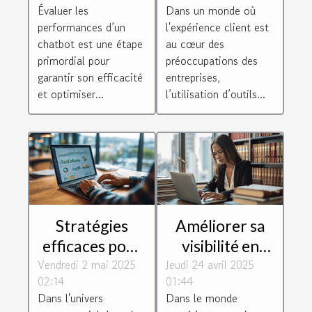
Évaluer les
Dans un monde où
méthodes et
outils de
performances d’un
l'expérience client est
bonnes
chatbot
chatbot est une étape
au cœur des
pratiques
avancés
primordial pour
préoccupations des
garantir son efficacité
entreprises,
et optimiser...
l’utilisation d’outils...
Stratégies
Améliorer sa
efficaces pour
visibilité en
optimiser votre
Vendredi 2 mai 2025
Jeudi 24 avril 2025
ligne avec des
02:14
01:44
visibilité sur les
stratégies à
Dans l'univers
Dans le monde
moteurs de
petit budget