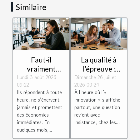
Similaire
Faut-il
La qualité à
vraiment
l’épreuve :
Lundi 3 août 2026
confier sa
Dimanche 26 juillet
comment
09:22
2026 00:24
relation client à
l’innovation
Ils répondent à toute
À l’heure où l’«
un chatbot ?
redéfinit-elle
heure, ne s’énervent
innovation » s’affiche
nos exigences ?
jamais et promettent
partout, une question
des économies
revient avec
immédiates. En
insistance, chez les...
quelques mois,...