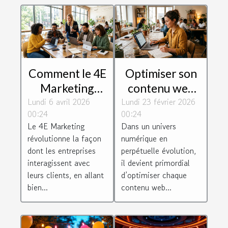
Comment le 4E
Optimiser son
Marketing
contenu web
Lundi 6 avril 2026
améliore-t-il
Lundi 23 février 2026
pour un
00:24
00:24
l'interaction
meilleur
Le 4E Marketing
Dans un univers
client ?
classement
révolutionne la façon
numérique en
SEO
dont les entreprises
perpétuelle évolution,
interagissent avec
il devient primordial
leurs clients, en allant
d’optimiser chaque
bien...
contenu web...