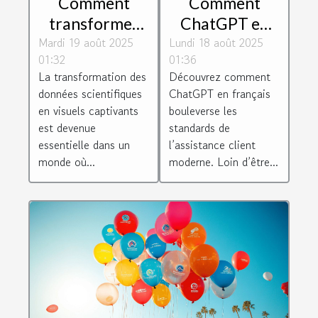
Comment
Comment
transformer
ChatGPT en
Mardi 19 août 2025
les données
Lundi 18 août 2025
français
01:32
01:36
scientifiques en
révolutionne-t-
La transformation des
Découvrez comment
visuels
il l'assistance
données scientifiques
ChatGPT en français
captivants ?
client ?
en visuels captivants
bouleverse les
est devenue
standards de
essentielle dans un
l’assistance client
monde où...
moderne. Loin d’être...