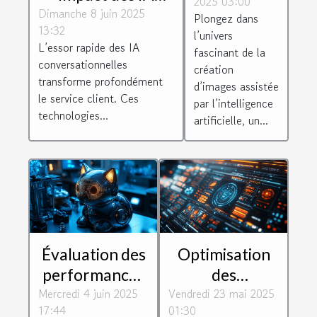
2025 03:00
futures en
conversationnelles
Dimanche 8 juin 2025
Plongez dans
création
13:32
dans le service
l’univers
d'images
L’essor rapide des IA
fascinant de la
client
conversationnelles
assistée par
création
transforme profondément
d’images assistée
IA
le service client. Ces
par l’intelligence
technologies...
artificielle, un...
Évaluation des
Optimisation
performances
des
Mercredi 4 juin 2025
de votre
Vendredi 23 mai 2025
interactions
17:44
01:30
chatbot :
clients avec les