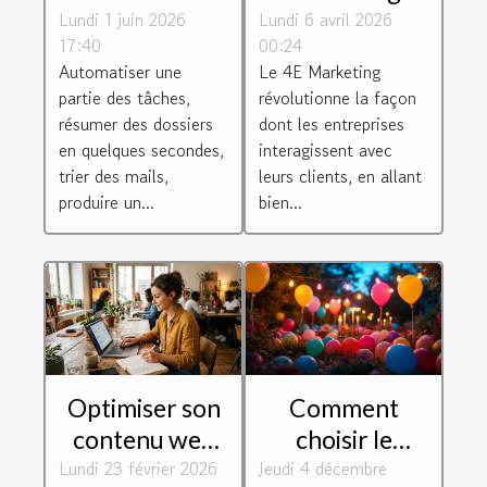
Lundi 1 juin 2026
travail moins
Lundi 6 avril 2026
améliore-t-il
17:40
00:24
routinier ?
l'interaction
Automatiser une
Le 4E Marketing
client ?
partie des tâches,
révolutionne la façon
résumer des dossiers
dont les entreprises
en quelques secondes,
interagissent avec
trier des mails,
leurs clients, en allant
produire un...
bien...
Optimiser son
Comment
contenu web
choisir le
Lundi 23 février 2026
pour un
Jeudi 4 décembre
matériel