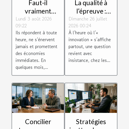
Faut-il
La qualité à
vraiment
l’épreuve :
Lundi 3 août 2026
confier sa
Dimanche 26 juillet
comment
09:22
2026 00:24
relation client à
l’innovation
Ils répondent à toute
À l’heure où l’«
un chatbot ?
redéfinit-elle
heure, ne s’énervent
innovation » s’affiche
nos exigences ?
jamais et promettent
partout, une question
des économies
revient avec
immédiates. En
insistance, chez les...
quelques mois,...
Concilier
Stratégies