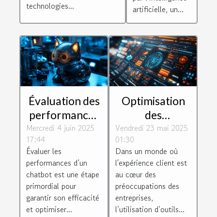
technologies...
artificielle, un...
Évaluation des
Optimisation
performances
des
Mercredi 4 juin 2025
de votre
Vendredi 23 mai 2025
interactions
17:44
01:30
chatbot :
clients avec les
Évaluer les
Dans un monde où
méthodes et
outils de
performances d’un
l'expérience client est
bonnes
chatbot
chatbot est une étape
au cœur des
pratiques
avancés
primordial pour
préoccupations des
garantir son efficacité
entreprises,
et optimiser...
l’utilisation d’outils...