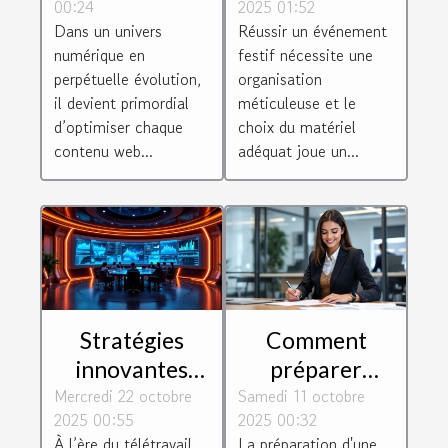
00:24
2025 01:52
meilleur
parfait pour
Dans un univers
Réussir un événement
classement
vos
numérique en
festif nécessite une
SEO
événements
perpétuelle évolution,
organisation
festifs ?
il devient primordial
méticuleuse et le
d’optimiser chaque
choix du matériel
contenu web...
adéquat joue un...
Stratégies
Comment
innovantes
préparer
Mercredi 22 octobre
pour booster
Samedi 11 octobre
efficacement
2025 00:55
2025 00:32
l'efficacité des
votre
À l’ère du télétravail,
La préparation d'une