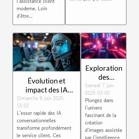
l’assistance client
moderne. Loin
d’être...
Exploration
des
Évolution et
Samedi 7 juin
tendances
impact des IA
2025 03:00
futures en
conversationnelles
Dimanche 8 juin 2025
Plongez dans
création
13:32
dans le service
l’univers
d'images
L’essor rapide des IA
fascinant de la
client
conversationnelles
assistée par
création
transforme profondément
d’images assistée
IA
le service client. Ces
par l’intelligence