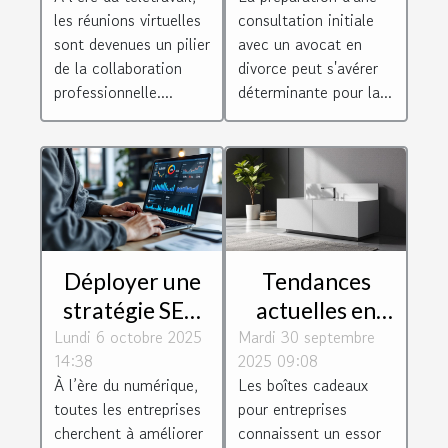
réunions
consultation
les réunions virtuelles
consultation initiale
virtuelles
initiale avec un
sont devenues un pilier
avec un avocat en
avocat en
de la collaboration
divorce peut s'avérer
professionnelle....
déterminante pour la...
divorce ?
Déployer une
Tendances
stratégie SEO
actuelles en
Lundi 6 octobre 2025
efficace : Quels
Mardi 30 septembre
matière de
14:38
2025 09:08
bénéfices pour
boîtes cadeaux
À l’ère du numérique,
Les boîtes cadeaux
les
pour
toutes les entreprises
pour entreprises
professionnels
entreprises
cherchent à améliorer
connaissent un essor