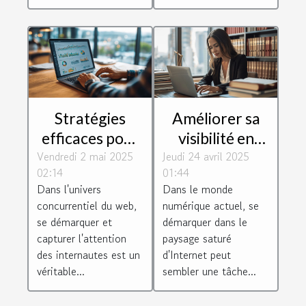
Stratégies
Améliorer sa
efficaces pour
visibilité en
optimiser votre
Vendredi 2 mai 2025
Jeudi 24 avril 2025
ligne avec des
02:14
01:44
visibilité sur les
stratégies à
Dans l'univers
Dans le monde
moteurs de
petit budget
concurrentiel du web,
numérique actuel, se
recherche
pour avocats
se démarquer et
démarquer dans le
capturer l'attention
paysage saturé
des internautes est un
d'Internet peut
véritable...
sembler une tâche...