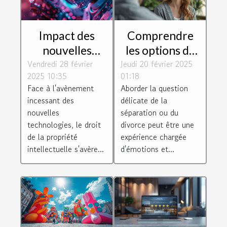
Impact des
Comprendre
nouvelles
les options de
Vendredi 28 février
technologies
Jeudi 20 février 2025
divorce et
2025 10:35
01:18
sur le droit de
séparation
Face à l'avènement
Aborder la question
la propriété
avec un avocat
incessant des
délicate de la
intellectuelle
spécialisé
nouvelles
séparation ou du
technologies, le droit
divorce peut être une
de la propriété
expérience chargée
intellectuelle s'avère...
d'émotions et...