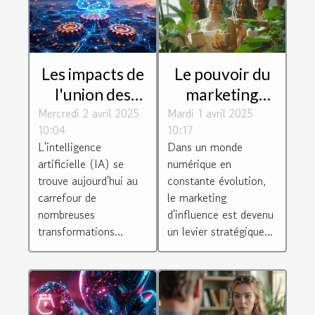
Les impacts de
Le pouvoir du
l'union des
marketing
Mercredi 2 avril 2025
organisations
Mardi 1 avril 2025
d'influence
10:04
10:17
dans la
pour les petites
L'intelligence
Dans un monde
promotion de
entreprises
artificielle (IA) se
numérique en
l'intelligence
trouve aujourd'hui au
constante évolution,
artificielle
carrefour de
le marketing
nombreuses
d'influence est devenu
transformations...
un levier stratégique...