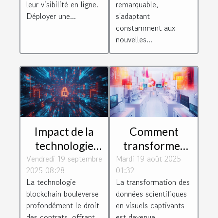
?
leur visibilité en ligne.
remarquable,
Déployer une...
s'adaptant
constamment aux
nouvelles...
Impact de la
Comment
technologie
transformer
Vendredi 19 septembre
blockchain sur
Mardi 19 août 2025
les données
2025 08:28
01:32
le droit des
scientifiques en
La technologie
La transformation des
contrats
visuels
blockchain bouleverse
données scientifiques
captivants ?
profondément le droit
en visuels captivants
des contrats, offrant
est devenue