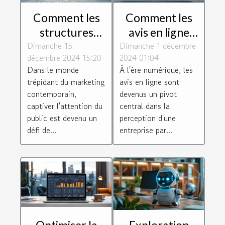
Comment les
Comment les
structures
avis en ligne
Dimanche 15
gonflables
Dimanche 1 décembre
peuvent
décembre 2024 15:20
2024 01:04
géantes
transformer
Dans le monde
À l'ère numérique, les
transforment
votre
trépidant du marketing
avis en ligne sont
l'impact visuel
entreprise
contemporain,
devenus un pivot
en marketing
captiver l'attention du
central dans la
public est devenu un
perception d'une
défi de...
entreprise par...
Optimiser la
Exploration