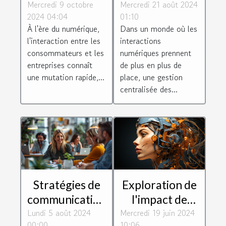
Mercredi 9 octobre
WhatsApp
Mercredi 21 août 2024
gestion de tous
2024 04:04
01:10
transforment
vos réseaux
À l'ère du numérique,
Dans un monde où les
l'engagement
sociaux
l'interaction entre les
interactions
client en 2024
efficacement
consommateurs et les
numériques prennent
entreprises connaît
de plus en plus de
une mutation rapide,...
place, une gestion
centralisée des...
Stratégies de
Exploration de
communication
l'impact de
Lundi 5 août 2024
interne pour
Mercredi 19 juin 2024
l'intelligence
00:00
10:06