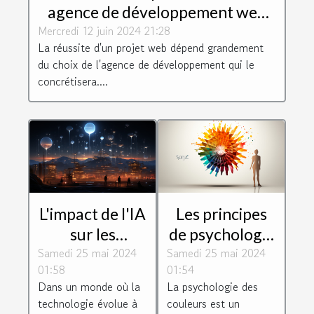
agence de développement web
Mercredi 12 juin 2024 21:28
adaptée à votre projet
La réussite d'un projet web dépend grandement
du choix de l'agence de développement qui le
concrétisera....
L'impact de l'IA
Les principes
sur les
de psychologie
Samedi 25 mai 2024
stratégies de
Samedi 25 mai 2024
des couleurs
01:58
01:54
communication
dans la
Dans un monde où la
La psychologie des
moderne
création de
technologie évolue à
couleurs est un