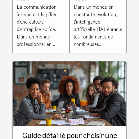
renforcer la
artificielle sur
La communication
Dans un monde en
culture
les industries
interne est le pilier
constante évolution,
d'entreprise
créatives :
d'une culture
l'intelligence
Comment les
d'entreprise solide.
artificielle (IA) ébranle
Dans un monde
les fondements de
générateurs
professionnel en...
nombreuses...
d'images et de
logos
redéfinissent la
création
artistique
Guide détaillé pour choisir une