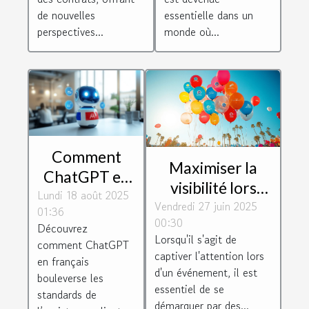
de nouvelles
essentielle dans un
perspectives...
monde où...
Comment
Maximiser la
ChatGPT en
visibilité lors
Lundi 18 août 2025
français
Vendredi 27 juin 2025
d'événements
01:36
révolutionne-
00:30
avec des ballons
Découvrez
t-il
Lorsqu'il s'agit de
comment ChatGPT
à hélium
l'assistance
captiver l'attention lors
en français
personnalisables
d'un événement, il est
client ?
bouleverse les
essentiel de se
standards de
démarquer par des...