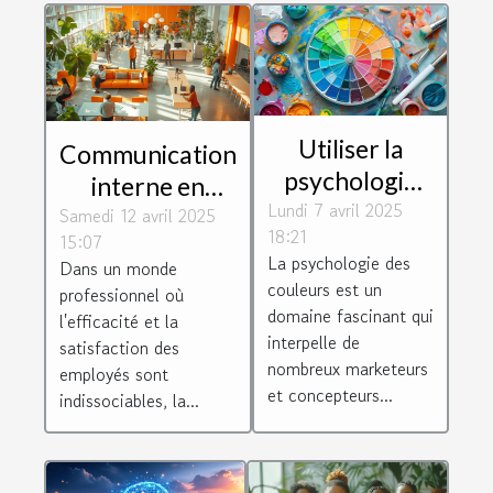
Utiliser la
Communication
psychologie
interne en
Lundi 7 avril 2025
des couleurs
Samedi 12 avril 2025
entreprise
18:21
dans le
15:07
outils et
La psychologie des
Dans un monde
marketing
pratiques pour
couleurs est un
professionnel où
comprendre
améliorer la
domaine fascinant qui
l'efficacité et la
leur influence
interpelle de
productivité et
satisfaction des
nombreux marketeurs
sur les
employés sont
le bien-être des
et concepteurs...
indissociables, la...
décisions
salariés
d'achat