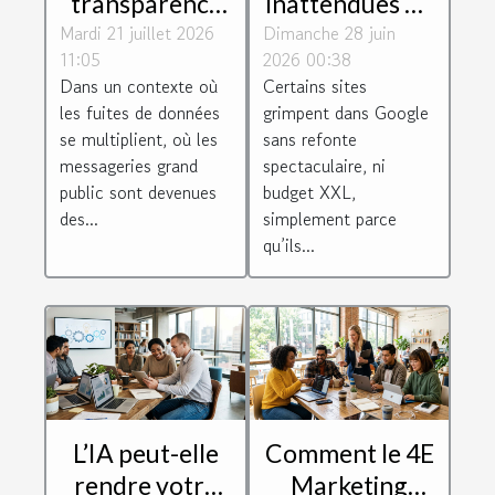
transparence
inattendues de
Mardi 21 juillet 2026
et
Dimanche 28 juin
création web
11:05
2026 00:38
confidentialité
qui boostent
Dans un contexte où
Certains sites
dans la relation
votre
les fuites de données
grimpent dans Google
avocat-client
référencement
se multiplient, où les
sans refonte
sans effort
messageries grand
spectaculaire, ni
public sont devenues
budget XXL,
des...
simplement parce
qu’ils...
L’IA peut-elle
Comment le 4E
rendre votre
Marketing