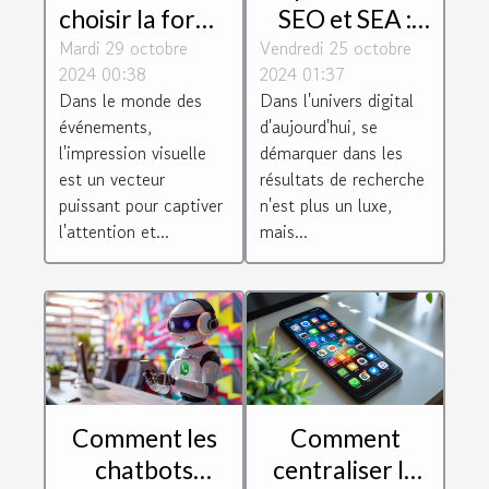
choisir la forme
SEO et SEA :
Mardi 29 octobre
et la taille
Vendredi 25 octobre
Techniques
2024 00:38
2024 01:37
idéale d'une
pour améliorer
Dans le monde des
Dans l'univers digital
arche
la visibilité en
événements,
d'aujourd'hui, se
gonflable pour
ligne
l'impression visuelle
démarquer dans les
votre
est un vecteur
résultats de recherche
puissant pour captiver
n'est plus un luxe,
événement
l'attention et...
mais...
Comment les
Comment
chatbots
centraliser la