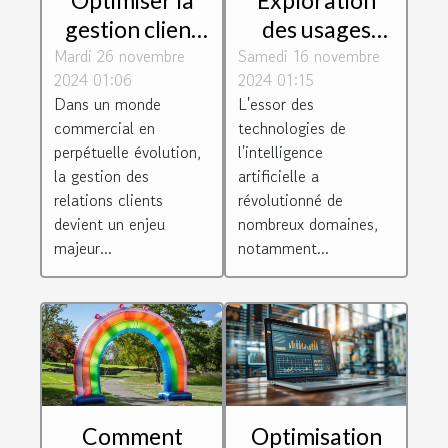
gestion client
des usages
Mardi 26 novembre
avec un logiciel
Samedi 16 novembre
innovants des
2024 01:06
2024 01:15
CRM efficace
chatbots dans
Dans un monde
L'essor des
le service client
commercial en
technologies de
perpétuelle évolution,
l'intelligence
la gestion des
artificielle a
relations clients
révolutionné de
devient un enjeu
nombreux domaines,
majeur...
notamment...
Comment
Optimisation